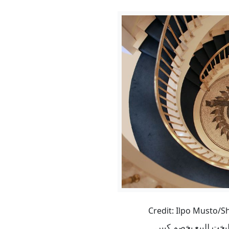
يخت للبيع بخصمٍ كبير.