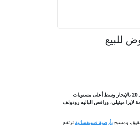
ض للبيع
القصة؟
المسيرات
زة
ارتبط الصعود على متن يخت "كريستينا" في النصف الثاني من القرن الـ 20 بالإبحار وسط أعلى مستويات
لايزا مينيلي، وراقص الباليه رودولف
د؟
عقيق، ومسبح
بأرضية فسيفسائية
ترتفع
دة