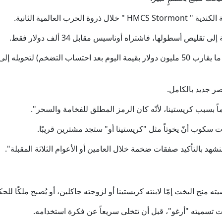
قليص أسطولها، فاشتراه أوناسيس مقابل 34 ألف دولار فقط.
أنفق اليوناني لاحقاً نحو 4 ملايين دولار (أي ما يقارب 50 مليون دولار بقيمة اليوم بعد احتساب 
ر جديد بالكامل.
ماً بسبب كريستينا، لأنّه كان الرمز المطلق للفخامة والسحر".
 سنشهد بالتأكيد صفقات ضخمة خلال العامين أو الأعوام الثلاثة المقبلة".
دت تسميته "أرغو"، قبل أن تتخلى سريعاً عن فكرة استخدامه.