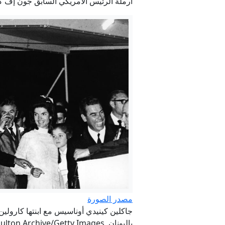
أرملة الرئيس الأمريكي السابق جون إف كين
مصدر الصورة
جاكلين كينيدي أوناسيس مع ابنتها كارول
باليونان. Credit: Express Newspapers/Hulton Archive/Getty Images