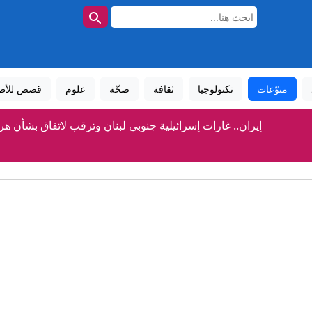
منوّعات
تكنولوجيا
ثقافة
صحّة
علوم
قصص للأط
إيران.. غارات إسرائيلية جنوبي لبنان وترقب لاتفاق بشأن هر
ماسك يعود إلى السياسة ويؤجج مع عبدول معركة انتخابات الك
"اقتلوا قاتلكم".. لوحات دعائية بشوارع طهران تدعو للانتقام من 
قوانين الجنسية الإيطالية الجديدة تحرم عائلات من لمّ شمله
رسمياً.. ريال مدريد يتعاقد مع ديوماندي حتى 2033