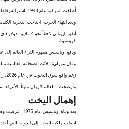
أُطلقت المركبة عام 1943 باسم الفرقاطة الكندية " HMCS Stormont " خلال ذروة الحرب العالمية الثانية.
وبعد انتهاء الحرب، احتاجت البحرية الكندية إلى ت
كريستينا.
ودفع أوناسيس مفهوم الثراء العائم إلى عص
وقال مورلي: "جُنَّت الصحافة العالمية تما
رُغم واقع سوق اليخوت في عام 2026، رأت سكوب أنّ يخوتاً مثل "كريستينا أو" ستجد مشترين قريبًا.
وأوضحت: "العالم لا يزال مليئاً بالأثرياء.
إهمال اليخت
بعد وفاة أوناسيس عام 1975، عرضت وصيته منح اليخت إمّا لابنته كريستينا أو لزوجته جاكلين، أو يُصبح ملكًا للحكومة اليونانية.
انتقلت ملكية اليخت إلى الدولة، التي أعا