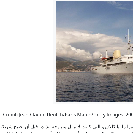
حضرموت
ع الوصول إلى بيوتنا أو محالّنا": سكان قلنديا يصفون واقع المخيم تحت
علاج السرطان بـ"بيكربونات الصوديوم".. أطباء يحذرون من وصف
منفيون للمجهول.. هل تتحول أفريقيا إلى سجن أمريكي خار
ذكرى السنوية الثانية لبدء الهجوم الأوكراني على كورسك.. الخارجية 
استنفار أمني في العراق.. تعزيزات إلى بغداد ومراقبة لتحركات الفص
را ماريا كالاس، التي كانت لا تزال متزوجة آنذاك، قبل أن تصبح شريكته