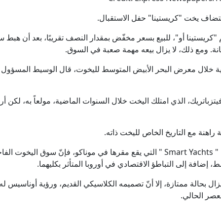
استضاف يخت "كريستينا" حفل الاستقبال.
انة. ومع ذلك، لا يزال بيعه مهمة صعبة في السوق.
انية خلال معرض البحر الأبيض المتوسط لليخوت، قال الوسيط المسؤول ع
 فيتزباتريك، الذي امتلك اليخت خلال السنوات الماضية، مولعاً به، ل
راهنة مع التاريخ الخاص لليخت ذاته.
وبحسب ما ذكرته جوليا سكوب من شركة " Smart Yachts " التي يقع مقرها في موناكو،
 إضافة إلى التباطؤ الاقتصادي في أوروبا المتأثر بكليهما.
ليخت الذي يبلغ طوله 99 مترًا لا يزال بحالة ممتازة، إلا أنّ تصميمه الكلاسيكي القديم، ورؤ
لعصر الحالي.