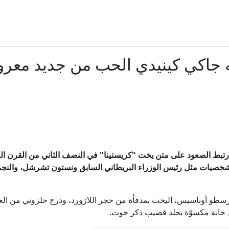
45 قتيلا وجريحا بهجمات للحوثيين على معسكرات حكومية في مأرب وحضرموت
مصري الأصل.. قصة عبد الرحمن السيد الذي أزعج ترامب
جاكي كينيدي الحب من جديد معرو
ترامب كان على متن "مارين وان" أثناء حادثة سلامة جوية.. ما 
في أوكرانيا.. رجال عصابات كولومبيون يسعون لاكتساب خبرات 
موشيه فيغلين: إما التهجير أو الموت عطشا لجميع سكان غ
بل شخصيات مثل
رئيس الوزراء البريطاني السابق
ونستون تشرشل، والنجمة 
هل تراجع ترامب عن ضرب إيران لنقص الذخيرة وصواريخ ثا
رسطو أوناسيس، اليخت بمدفأة من حجر اللازورد، ودرج حلزوني من ال
السعودية تعيّن قائدا للتحالف البحري وتعلن انضمام دول جدي
 حانة مكسوّة بجلد قضيب ذكر حوت.