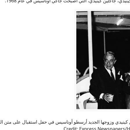
يدي، جاكلين كينيدي، التي أصبحت جاكي أوناسيس في عام 1968.
ين كينيدي وزوجها الجديد أرسطو أوناسيس في حفل استقبال على متن 