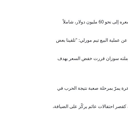
واليوم، يُعرض اليخت المعروف حالياً باسم "كريستينا أو"، للبيع بسعر مخفّض بمقدار النصف تقريبًا، بعد أن هبط سعره إلى نحو 60 مليون دولار، شاملاً
ن عملية البيع تيم مورلي: "تلقينا بعض
كن أرملته سوزان قررت خفض السعر بهدف
 فإنّ سوق اليخوت الفاخرة يمرّ بمرحلة صعبة نتيجة الحرب في
ية أوناسيس له كقصر احتفالات عائم يركّز على الضيافة،