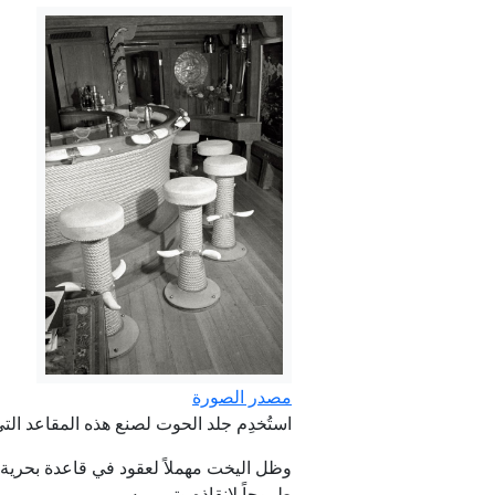
مصدر الصورة
استُخدِم جلد الحوت لصنع هذه المقاعد التي كانت جزءًا من الحانة
وظل اليخت مهملاً لعقود في قاعدة بحرية 
طموحاً لإنقاذه وترميمه.