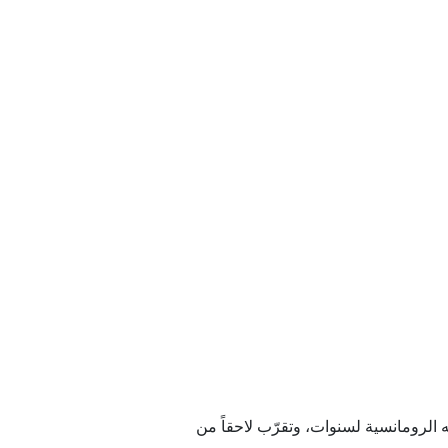
 وطأة العملية العسكرية
ات الموت
جي؟
الروسية تسمي هدفه
ائل المسلحة
 الرومانسية لسنوات، وتقرّب لاحقاً من