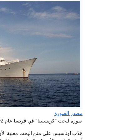
مصادر: مقتل 42 وإصابة أكثر من 50 بهجوم شنه الحوثيون على معسكرات تابعة للحكومة في مأرب و
"لا نستطي
في ال
مصدر الصورة
صورة ليخت "كريستينا" في فرنسا عام 2002. Credit: Jean-Claude Deutch/Paris Match/Getty Images
جَذَب أوناسيس على متن اليخت مغنية الأوب