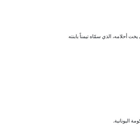
التضخم) لتحويله إلى يخت أحلامه، الذي سمّاه تيمناً بابنته