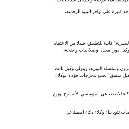
ة كبيرة على توافر البنية الرقمية،
جعل فكرة "الشركات غير البشرية" قابلة للتطبيق، فبدلا من الاعتماد
وكيل دورا محددا وصلاحيات واضحة،
خزون وسلسلة التوريد، ويتولى وكيل ثالث
"وكيل منسق" بجمع مخرجات هؤلاء الوكلاء
اتجاهات في تطوير الذكاء الاصطناعي المؤسسي، لأنه يتيح توزيع
اود (Google Cloud) وسيلز فورس (Salesforce) في تطوير منصات تتيح بناء وكلاء ذكاء اصطناعي