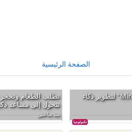
الصفحة الرئيسية
"غوغل كلاود" تدعم "Mirendil" لتطوير ذكاء
تطلب الطعام وتحجز ا
تتحول إلى مساعد ذك
منذ ساعتين
تكنولوجيا