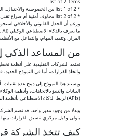
list of 2 items
* list 1 of 2 بين الخصوصية والاحتيال.. الوجه الآخر لميزة أسماء المستخدمين في واتساب
* list 2 of 2 مخاوف أمنية أم صراع تقني؟.. علي بابا تمنع موظفيها من استخدام كلود end of list
ورغم أن الجدل القانوني والأخلاقي استحوذ ع
مه
القرار، وتنفيذ المهام، والتفاعل مع الأنظ
من المساعد الذكي إل
واتخاذ القرارات، أما في النموذج الجديد،
(APIs) لربط الذكاء الاصطناعي بأنظمة المحاسبة والمخزون والموارد البشرية والبنوك.
وبدلا من وجود مدير واحد، قد تضم الشرك
يتولى وكيل مركزي تنسيق القرارات بينها.
كيف تتخذ الشركة قرا