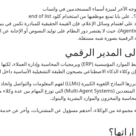
فاوتشي مجددا أمام الكونغرس.. الهاتف المُصادر والأسئلة ال
ماتفيينكو: نهج الانضمام إلى الاتحاد الأوروبي كارثي بالنسبة لأرم
لى اهتمام وسائل الإعلام، فإن القيمة الحقيقية للمبادرة تكمن في بنيته
ما يعرف بالذكاء الاصطناعي الوكيلي (Agentic AI)، حيث لا يقتصر دور النظام على توليد النصوص
دي لعريبي: الجزائر توقف أحد قادة منظمة "دي زد مافيا" الإجرامية، ف
مة الرقمية بصورة شبه مستقلة.
ى المدير الرقمي
هؤلاء ينكدون على ترمب.. رباعي التغيير في الحزب الديمقر
تعتمد الشركات التقليدية على أنظمة تخطيط الموارد المؤسسية (ERP) وبرمجيات ال
 فإن وكلاء الذكاء الاصطناعي يصبحون الطبقة التشغيلية الأساسية داخل
مجلس السلام يمنح أول عقد بناء في غزة لقاعدة عسكرية للقوات 
ويستند هذا النموذج إلى دمج عدة تقنيات، أبرزها النماذج اللغوية الكبيرة (
البيانات والتنبؤ بالاتجاهات، وأنظمة الوكلاء المتعددين (ent Systems
زيلينسكي: أوكرانيا تقترب من بناء درعها الصاروخي
ة مجموعة من الوكلاء، أحدهم مسؤول عن المشتريات، وآخر عن خدمة الع
راتها؟