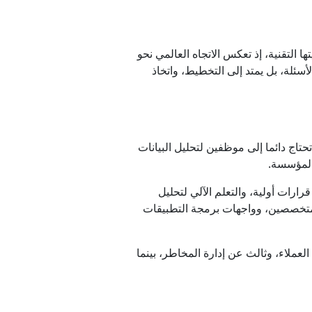
خطأ
ينيا
ا التقنية، إذ تعكس الاتجاه العالمي نحو
 أو الإجابة عن الأسئلة، بل يمتد إلى التخطيط، واتخاذ
ماذا نعرف عنه؟
اطي
محاسبة وإدارة العملاء، لكنها تحتاج دائما إلى موظفين لتحليل البيانات
 المؤسسة.
المغربية
LLMs) لفهم المعلومات والتواصل واتخاذ قرارات أولية، والتعلم الآلي لتحليل
Multi-Ag) التي توزع المهام بين عدة وكلاء متخصصين، وواجهات برمجة التطبيقات
ملاء، وثالث عن إدارة المخاطر، بينما