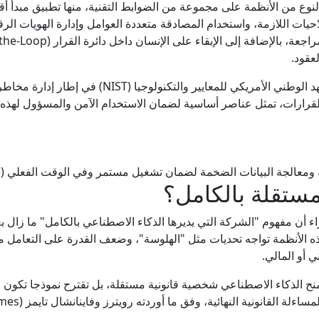
يات اللازمة، واستخدام المصادقة متعددة العوامل وإدارة الهويات الر
عقود.
وتؤكد الهيئات التنظيمية، بما في ذلك المعهد الوطني الأمري
القرارات، تمثل عناصر أساسية لضمان الاستخدام الآمن والمسؤول لهذه 
بية ومعالجة البيانات الضخمة لضمان تشغيل مستمر وفي الوقت الفعلي 
ستقلة بالكامل؟
 أن مفهوم "الشركة التي يديرها الذكاء الاصطناعي بالكامل" ما زال بع
ل هذه الأنظمة تواجه تحديات مثل "الهلوسة"، وضعف القدرة على التعامل م
ي أو المالي.
 تمنح الذكاء الاصطناعي شخصية قانونية مستقلة، بل تقترح نموذجا تكون في
نونية النهائية، وفق ما أوردته رويترز وفاينانشال تايمز (Financial Times).