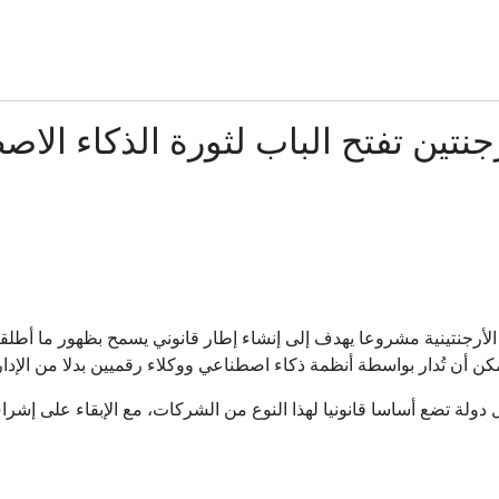
مصادر للعربية: هجمات للحوثي تودي بحياة 45 من القوات الحكومية اليمنية
استنفار أمني في العراق.. تعزيزات إلى بغداد ومراقبة لتحركات الفص
جنتين تفتح الباب لثورة الذكاء الاص
هل يعيد التصعيد الجاري خلط أوراق المواجهة في اليمن؟
الليرة السورية : لماذا تعثر تطبيق "حذف الصفرين" في الشارع 
الاتحاد الأوروبي: تراجع إنفانتينو لا يعني شيئاً.. سنقاطع كأس ال
مصدر أمني روسي يكشف أسلوب تجنيد أوكرانيا مرتزقة من كول
ول دولة تضع أساسا قانونيا لهذا النوع من الشركات، مع الإبقاء على إ
تركيا تطرح قانوناً لإنهاء صراع دام 4 عقود مع "العمال الكردستاني"