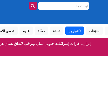
منوّعات
تكنولوجيا
ثقافة
صحّة
علوم
قصص للأط
إيران.. غارات إسرائيلية جنوبي لبنان وترقب لاتفاق بشأن هر
وضات لبنان وإسرائيل.. لا تقدم بشأن المناطق التجريبية واتفاق حول "ما
الحوثيون يعلنون تنفيذ عملية عسكرية واسعة ضد "قوات سعودية" 
الأمير علي بن الحسين: وصلتنا مستحقات متأخرة من فيفا ولن ندعم 
حسين طائب.. حلقة الوصل بين مجتبى خامنئي "الغائب" وكبار مسؤ