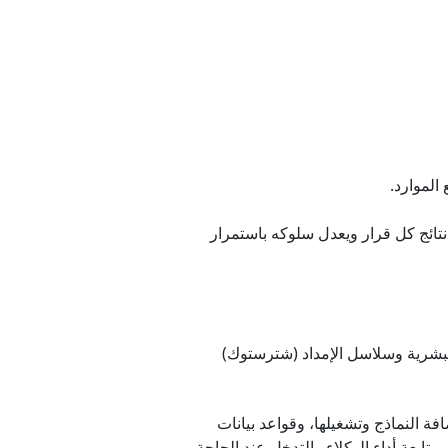
 الموارد.
لقرار" (Closed-loop Decision Making)، حيث يقيّم النظام نتائج كل قرار ويعدل سلوكه باستمرار
لبشرية وسلاسل الإمداد (شترستوك)
ة النماذج وتشغيلها، وقواعد بيانات
ابعة أداء الوكلاء والتدخل عند الحاجة.