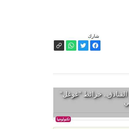
شارك
لفنادق.. خرائط "غوغل"
ي
تكنولوجيا