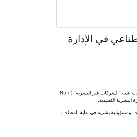
ائل المسلحة
طناعي في الإدارة
السوري؟
عالم
في خطوة غير مسبوقة، طرحت الحكومة الأرجنتينية مشروعا يهدف إلى إنشاء إطار قانوني يسمح بظهور ما أطلقت عليه "الشركات غير البشرية" (Non-
ومبيا
شراف ومسؤولية بشرية في نهاية المطاف.