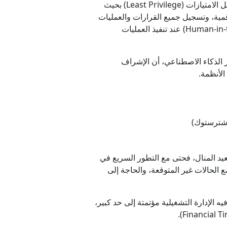
ولذلك، تعتمد الشركات التي تستخدم هذا النوع من الأنظمة على مجموعة من الضوابط التقنية، منها تطبيق مبدأ أقل الامتيازات (Least Privilege) بحيث
قمية، وتسجيل جميع القرارات والعمليات
في سجلات تدقيق (Audit Logs) قابلة للمراجعة، بالإضافة إلى الإبقاء على الإنسان داخل دائرة القرار (Human-in-the-Loop) عند تنفيذ العمليات
كي للمعايير والتكنولوجيا (NIST) في إطار إدارة مخاطر الذكاء الاصطناعي، أن الإشراف
الأنظمة.
(شترستوك)
يد المنال، فحتى مع التطور السريع في
ع الحالات غير المتوقعة، والحاجة إلى
ه الإدارة التشغيلية مؤتمتة إلى حد كبير،