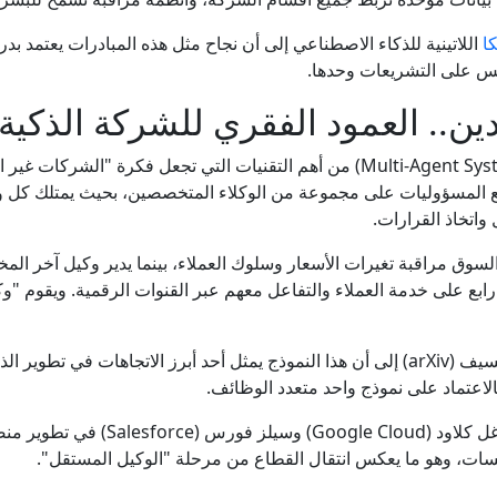
ا
اللاتينية للذكاء الاصطناعي إلى أن نجاح مثل هذه المبادرات يعتمد بدرج
وليس على التشريعات وحدها.
دين.. العمود الفقري للشركة الذكية
يُعد مفهوم أنظمة الوكلاء المتعددين (Multi-Agent Systems) من أهم التقنيات التي ت
يع المسؤوليات على مجموعة من الوكلاء المتخصصين، بحيث يمتلك كل 
واتخاذ القرارات.
لسوق مراقبة تغيرات الأسعار وسلوك العملاء، بينما يدير وكيل آخر الم
 رابع على خدمة العملاء والتفاعل معهم عبر القنوات الرقمية. ويقوم 
حيث تشير أبحاث منشورة على منصة أركسيف (arXiv) إلى أن هذا النموذج يمثل أحد أبرز ال
الاعتماد على نموذج واحد متعدد الوظائف.
كما بدأت شركات مثل مايكروسوفت وغوغل كل
سسات، وهو ما يعكس انتقال القطاع من مرحلة "الوكيل المستقل".