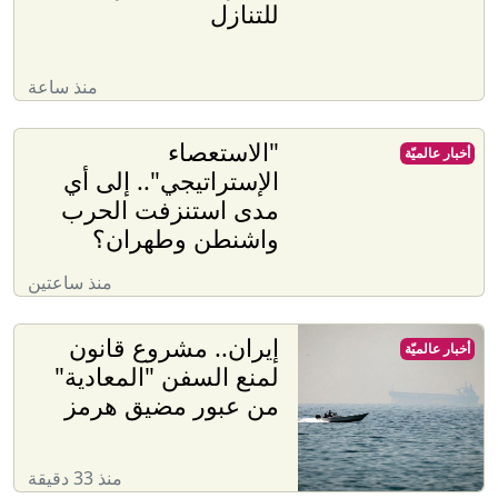
للتنازل
منذ ساعة
"الاستعصاء
أخبار عالميّة
الإستراتيجي".. إلى أي
مدى استنزفت الحرب
واشنطن وطهران؟
منذ ساعتين
إيران.. مشروع قانون
أخبار عالميّة
لمنع السفن "المعادية"
من عبور مضيق هرمز
منذ 33 دقيقة