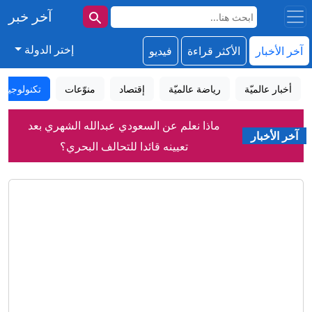
آخر خبر
إختر الدولة
آخر الأخبار
الأكثر قراءة
فيديو
أخبار عالميّة
رياضة عالميّة
إقتصاد
منوّعات
تكنولوجيا
ماذا نعلم عن السعودي عبدالله الشهري بعد
تعيينه قائدا للتحالف البحري؟
آخر الأخبار
مزاعم روسية بتورط الناتو في توجيه
ضربات أوكرانية ضد منشآت نفط روسية
شاهد خطابات ترامب المتقلبة بشأن الحرب
مع إيران
كيف تقفز في نهر النيل من دون أن تبتل؟
رواج إعلان الأمير علي عدم تغير الموقف
من انفنتينو رغم وصول المستحقات