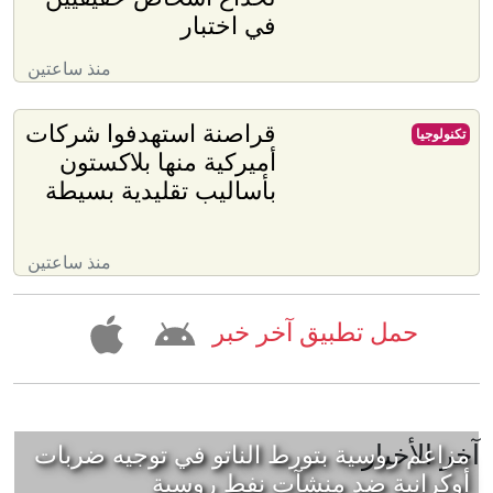
في اختبار
منذ ساعتين
قراصنة استهدفوا شركات
تكنولوجيا
أميركية منها بلاكستون
بأساليب تقليدية بسيطة
منذ ساعتين
حمل تطبيق آخر خبر
آخر الأخبار
مزاعم روسية بتورط الناتو في توجيه ضربات
أوكرانية ضد منشآت نفط روسية