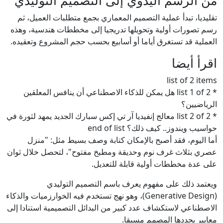
من الرسم اليدوي إلى التصميم التوليدي
تقليديا، تبدأ عملية التصميم المعماري بجمع متطلبات العميل، ثم
رسم تصورات أولية وتحويلها تدريجيا إلى مخططات هندسية، وهذه
العملية قد تستغرق أياما أو أسابيع بحسب حجم المشروع وتعقيده.
اقرأ أيضا
list of 2 items
* list 1 of 2 هل يمكن للذكاء الاصطناعي أن ينافس المعلقين
الرياضيين؟
* list 2 of 2 معالج إنفيديا آر تي إكس سبارك الجديد يمهد لثورة في
حواسيب ويندوز.. كيف ذلك؟ end of list
أما اليوم، فقد أصبح بالإمكان كتابة وصف بسيط مثل: "منزل
عصري بثلاث غرف نوم وحديقة ومطبخ مفتوح"، لتحصل خلال ثوان
على عدة مخططات أولية قابلة للتعديل.
ويعتمد ذلك على مفهوم يعرف باسم التصميم التوليدي
(Generative Design)، وهو نهج تستخدم فيه الخوارزميات والذكاء
الاصطناعي لاستكشاف عدد كبير من البدائل التصميمية استنادا إلى
معايير يحددها المصمم مسبقا.