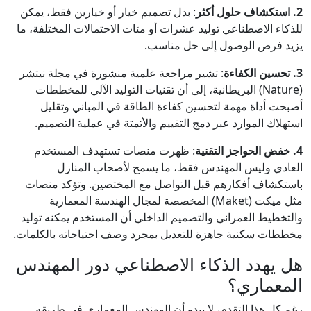
2. استكشاف حلول أكثر
: بدل تصميم خيار أو خيارين فقط، يمكن
للذكاء الاصطناعي توليد عشرات أو مئات الاحتمالات المختلفة، ما
يزيد فرص الوصول إلى حل مناسب.
3. تحسين الكفاءة
: تشير مراجعة علمية منشورة في مجلة نيتشر
(Nature) البريطانية، إلى أن تقنيات التوليد الآلي للمخططات
أصبحت أداة مهمة لتحسين كفاءة الطاقة في المباني وتقليل
استهلاك الموارد عبر دمج التقييم والأتمتة في عملية التصميم.
4. خفض الحواجز التقنية
: ظهرت منصات تستهدف المستخدم
العادي وليس المهندس فقط، ما يسمح لأصحاب المنازل
باستكشاف أفكارهم قبل التواصل مع المختصين. وتؤكد منصات
مثل ميكت (Maket) المخصصة لمجال الهندسة المعمارية
والتخطيط العمراني والتصميم الداخلي أن المستخدم يمكنه توليد
مخططات سكنية جاهزة للتعديل بمجرد وصف احتياجاته بالكلمات.
هل يهدد الذكاء الاصطناعي دور المهندس
المعماري؟
رغم كل هذا التقدم، لا يبدو أن المهندس المعماري في طريقه