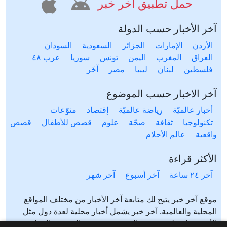
حمل تطبيق آخر خبر
آخر الأخبار حسب الدولة
الأردن
الإمارات
الجزائر
السعودية
السودان
العراق
المغرب
اليمن
تونس
سوريا
عرب ٤٨
فلسطين
لبنان
ليبيا
مصر
آخَر
آخر الاخبار حسب الموضوع
أخبار عالميّة
رياضة عالميّة
إقتصاد
منوّعات
تكنولوجيا
ثقافة
صحّة
علوم
قصص للأطفال
قصص
واقعية
عالم الأحلام
الأكثر قراءة
آخر ٢٤ ساعة
آخر أسبوع
آخر شهر
موقع آخر خبر يتيح لك متابعة آخر الأخبار من مختلف المواقع
المحلية والعالمية. آخر خبر يشمل أخبار محلية لعدة دول مثل
الأردن، فلسطين، مصر، السعودية، تونس، المغرب، الجزائر،