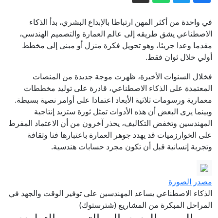
هوية
حاخام اليهود الأكبر في روسيا: يمكن تسوية
في واحدة من أكثر المهن ارتباطا بالإبداع البشري، بدأ الذكاء
الاصطناعي يشق طريقه إلى عالم العمارة والتصميم الهندسي،
النزاعات في العالم في يوم واحد
مقدما وعدا جريئا، وهو تحويل فكرة منزل أو مبنى إلى مخطط
قمة سعودية تركية باكستانية في جدة وسط
أولي خلال ثوان فقط.
تسارع التطورات الإقليمية
فخلال السنوات الأخيرة، ظهرت موجة جديدة من المنصات
"أزمة سبتة".. المغرب "مستعد" للتعاون
المعتمدة على الذكاء الاصطناعي، قادرة على توليد مخططات
في إعادة القصر
معمارية ورسومات ثلاثية الأبعاد اعتمادا على أوامر نصية بسيطة.
الأمن الفيدرالي الروسي يفكك شبكة
وبينما يرى البعض أن هذه الأدوات تمثل ثورة ستزيد إنتاجية
المهندسين وتخفض التكاليف، يحذر آخرون من أن الاعتماد المفرط
"كريبتو" في موسكو تعمل لصالح كييف
على الخوارزميات قد يهدد جوهر العمارة باعتبارها فنا وثقافة
إيران.. ترمب يتحدث عن نهاية وشيكة
وتجربة إنسانية قبل أن تكون مجرد حسابات هندسية.
للحرب وسط استياء بشأن نقص الذخيرة
مصدر الصورة
الذكاء الاصطناعي يساعد المهندسين على توفير الوقت والجهد في
المراحل المبكرة من المشاريع (شترستوك)