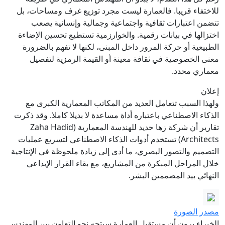
للاختفاء قريبا. فالعمارة ليست مجرد توزيع غرف ومساحات، بل
تتضمن اعتبارات ثقافية واجتماعية وجمالية وإنسانية يصعب
اختزالها في بيانات رقمية. والخوارزمية تستطيع تحسين الإضاءة
الطبيعية أو حركة المرور داخل المبنى، لكنها لا تفهم بالضرورة
معنى الخصوصية في ثقافة معينة أو القيمة الرمزية لتفصيل
معماري محدد.
إعلان
ولهذا السبب تتعامل العديد من المكاتب المعمارية الكبرى مع
الذكاء الاصطناعي باعتباره أداة مساعدة لا بديلا كاملا. وقد ذكرت
تقارير أن شركة زها حديد للهندسة المعمارية (Zaha Hadid
Architects) تستخدم أدوات الذكاء الاصطناعي لتسريع عمليات
التصميم والتصور البصري، ما أدى إلى زيادة ملحوظة في الإنتاجية
خلال المراحل المبكرة من المشاريع، مع بقاء القرار الإبداعي
النهائي بيد المصممين البشر.
مصدر الصورة
الخبراء يرون أن مستقبل العمارة سيتجه نحو التعاون بين المهندس