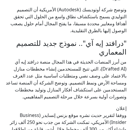
وتوضح شركة أوتوديسك (Autodesk) الأمريكية أن التصميم
التوليدي يسمح باستكشاف نطاق واسع من الحلول التي تحقق
أهدافا ومعايير محددة مسبقا، ما يفتح المجال أمام حلول يصعب
الوصول إليها بالطرق التقليدية.
"درافتد إيه آي".. نموذج جديد للتصميم
المعماري
من أبرز المنصات الحديثة في هذا المجال منصة درافتد إيه آي
(Drafted AI)، التي تتيح للمستخدمين إنشاء مخططات منازل
بالاعتماد على وصف نصي ومتطلبات أساسية مثل عدد الغرف
ومساحة الأرض ونمط التصميم. وتوضح الشركة أن المنصة تساعد
المستخدمين على استكشاف أفكار المنازل وتوليد مخططات
وتصورات أولية بسرعة خلال مرحلة التصميم المفاهيمي.
إعلان
ووفقا لتقرير حديث نشره موقع بزنس إنسايدر (Business
Insider) الأمريكي، تمكنت الشركة من جذب نحو 250 ألف زائر
وإنشاء أكثر من 300 ألف مخطط خلال أشهر قليلة من إطلاقها،