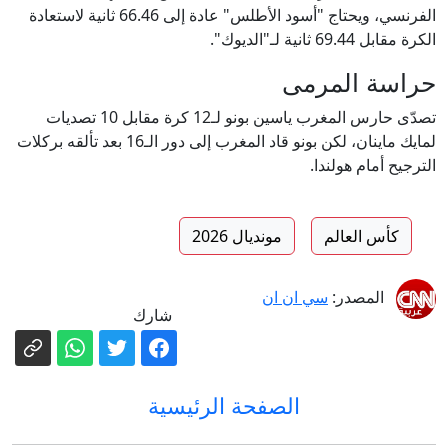
الفرنسي، ويحتاج "أسود الأطلس" عادة إلى 66.46 ثانية لاستعادة
الكرة مقابل 69.44 ثانية لـ"الديوك".
حراسة المرمى
تصدّى حارس المغرب ياسين بونو لـ12 كرة مقابل 10 تصديات
لمايك ماينان، لكن بونو قاد المغرب إلى دور الـ16 بعد تألقه بركلات
الترجيح أمام هولندا.
كأس العالم
مونديال 2026
المصدر:
سي ان ان
شارك
الصفحة الرئيسية