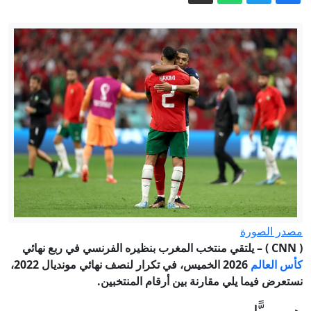
"أزمة سبتة".. المغرب "مستعد" للتعاون
في إعادة القصر
الأمن الفيدرالي الروسي يفكك شبكة
"كريبتو" في موسكو تعمل لصالح كييف
في عالية نجد بالسعودية.. اكتشاف مواقع
أثرية تعود إلى آلاف السنين
روسيا تستهدف سفنا أوكرانية وكييف
تواصل قصف مستودعات وايلدبيرز
إيران.. ترمب يتحدث عن نهاية وشيكة
للحرب وسط استياء بشأن نقص الذخيرة
مصدر الصورة
(
CNN
) – يلتقي منتخب المغرب بنظيره الفرنسي في ربع نهائي
كأس العالم
2026 الخميس، في تكرار لنصف نهائي مونديال 2022،
نستعرض فيما يلي مقارنة بين أرقام المنتخبين.