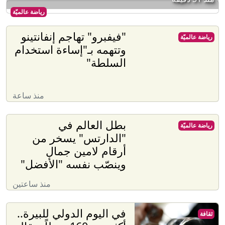
رياضة عالميّة
"فيفبرو" تهاجم إنفانتينو
رياضة عالميّة
وتتهمه بـ"إساءة استخدام
السلطة"
منذ ساعة
بطل العالم في
رياضة عالميّة
"الدارتس" يسخر من
أرقام لامين جمال
وينصّب نفسه "الأفضل"
منذ ساعتين
في اليوم الدولي للبيرة..
ثقافة