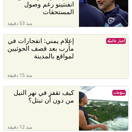
انفنتينو رغم وصول
المستحقات
منذ 53 دقيقة
إعلام يمني: انفجارات في
أخبار عالميّة
مأرب بعد قصف الحوثيين
لمواقع بالمدينة
منذ 15 دقيقة
كيف تقفز في نهر النيل
منوّعات
من دون أن تبتل؟
منذ 12 دقيقة