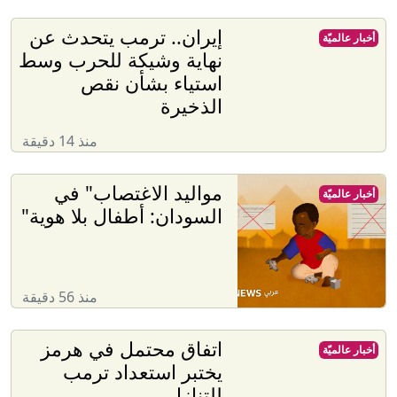
إيران.. ترمب يتحدث عن
أخبار عالميّة
نهاية وشيكة للحرب وسط
استياء بشأن نقص
الذخيرة
منذ 14 دقيقة
​​مواليد الاغتصاب" في
أخبار عالميّة
السودان: أطفال بلا هوية"
منذ 56 دقيقة
اتفاق محتمل في هرمز
أخبار عالميّة
يختبر استعداد ترمب
للتنازل