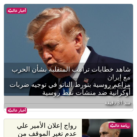
أخبار عالميّة
شاهد خطابات ترامب المتقلبة بشأن الحرب
مع إيران
مزاعم روسية بتورط الناتو في توجيه ضربات
منذ 46 دقيقة
أوكرانية ضد منشآت نفط روسية
منذ 31 دقيقة
أخبار عالميّة
رواج إعلان الأمير علي
رياضة عالميّة
عدم تغير الموقف من