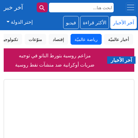
آخر خبر
إختر الدولة
آخر الأخبار
الأكثر قراءة
فيديو
أخبار عالميّة
رياضة عالميّة
إقتصاد
منوّعات
تكنولوجيا
مزاعم روسية بتورط الناتو في توجيه
ضربات أوكرانية ضد منشآت نفط روسية
آخر الأخبار
شاهد خطابات ترامب المتقلبة بشأن الحرب
مع إيران
إعلام يمني: انفجارات في مأرب بعد قصف
الحوثيين لمواقع بالمدينة
رواج إعلان الأمير علي عدم تغير الموقف
من انفنتينو رغم وصول المستحقات
كيف تقفز في نهر النيل من دون أن تبتل؟
ساويرس يعلّق على هجوم ترامب ضد