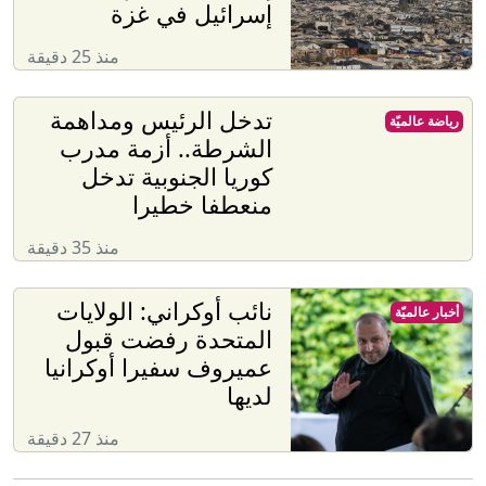
إسرائيل في غزة
منذ 25 دقيقة
تدخل الرئيس ومداهمة
رياضة عالميّة
الشرطة.. أزمة مدرب
كوريا الجنوبية تدخل
منعطفا خطيرا
منذ 35 دقيقة
نائب أوكراني: الولايات
أخبار عالميّة
المتحدة رفضت قبول
عميروف سفيرا أوكرانيا
لديها
منذ 27 دقيقة