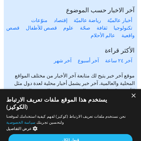
آخر الاخبار حسب الموضوع
أخبار عالميّة
رياضة عالميّة
إقتصاد
منوّعات
تكنولوجيا
ثقافة
صحّة
علوم
قصص للأطفال
قصص
واقعية
عالم الأحلام
الأكثر قراءة
آخر ٢٤ ساعة
آخر أسبوع
آخر شهر
موقع آخر خبر يتيح لك متابعة آخر الأخبار من مختلف المواقع
المحلية والعالمية. آخر خبر يشمل أخبار محلية لعدة دول مثل
الأردن، فلسطين، مصر، السعودية، تونس، المغرب، الجزائر،
×
عرب ٤٨، لبنان، العراق، اليمن وغيرها آخر خبر يتيح متابعة أخبار
يستخدم هذا الموقع ملفات تعريف الارتباط
من شتى المواضيع مثل: أخبار محلية، أخبار عالمية، رياضة،
(الكوكيز)
إقتصاد، ثقافة، منوعات وغيرها تابع الأخبار المحلية والعالمية من
نحن نستخدم ملفات تعريف الارتباط (كوكيز) لفهم كيفية استخدامك لموقعنا
مختلف المواقع الإخبارية: الجزيرة، العربية، بي بي سي، سي ان
ولتحسين تجربتك
سياسة الخصوصية
ان، الحرة، روسيا اليوم، سكاي نيوز وغيرها
عرض التفاصيل
قبول الكل