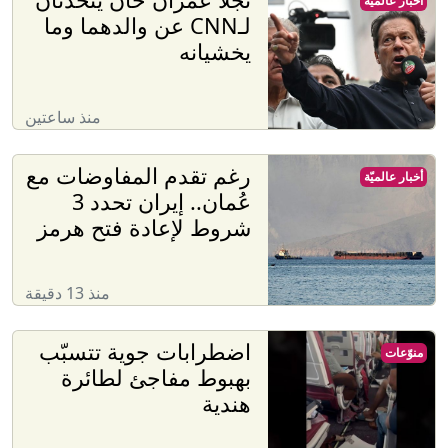
أخبار عالميّة
لـCNN عن والدهما وما
يخشيانه
منذ ساعتين
رغم تقدم المفاوضات مع
أخبار عالميّة
عُمان.. إيران تحدد 3
شروط لإعادة فتح هرمز
منذ 13 دقيقة
اضطرابات جوية تتسبّب
منوّعات
بهبوط مفاجئ لطائرة
هندية