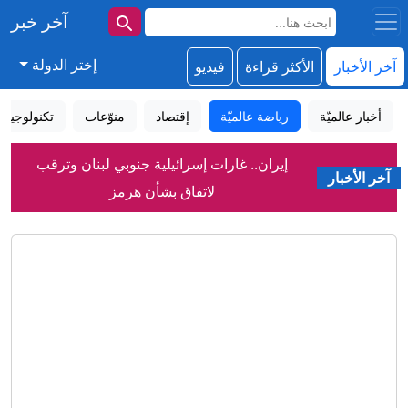
آخر خبر
إختر الدولة
آخر الأخبار
الأكثر قراءة
فيديو
أخبار عالميّة
رياضة عالميّة
إقتصاد
منوّعات
تكنولوجيا
إيران.. غارات إسرائيلية جنوبي لبنان وترقب
لاتفاق بشأن هرمز
آخر الأخبار
بعد هجومين قرب باب المندب.. هل تتصاعد
تهديدات الملاحة في البحر الأحمر؟
نجلا عمران خان يتحدثان لـCNN عن
والدهما وما يخشيانه
حرب مفتوحة في كرة القدم العالمية بعد
دعم فيفا لإنفانتينو؟
اضطرابات جوية تتسبّب بهبوط مفاجئ
لطائرة هندية