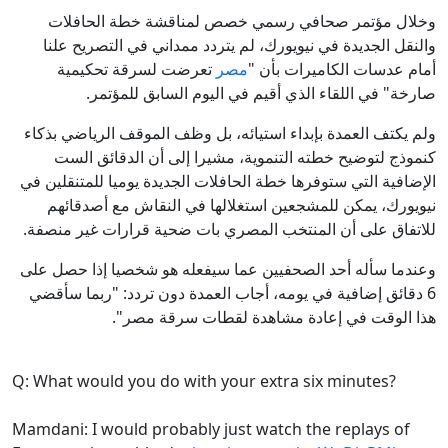
وخلال مؤتمر صحافي رسمي خصص لمناقشة خطة الحافلات
والنقل الجديدة في نيويورك، لم يتردد ممداني في التصريح علنا
أمام عدسات الكاميرات بأن "
مصر
تعرضت لسرقة تحكيمية
صارخة" في اللقاء الذي أقيم في اليوم السابق للمؤتمر.
ولم يكتف العمدة بإبداء استيائه، بل وظف الموقف الرياضي بذكاء
كنموذج لتوضيح خطته التنموية، مشيرا إلى أن الدقائق الست
الإضافية التي ستوفرها خطة الحافلات الجديدة يوميا للمتنقلين في
نيويورك، يمكن للمشجعين استغلالها في النقاش مع أصدقائهم
للاتفاق على أن المنتخب المصري بات ضحية قرارات غير منصفة.
وعندما سأله أحد الصحفيين عما سيفعله هو شخصيا إذا حصل على
6 دقائق إضافية في يومه، أجاب العمدة دون تردد: "ربما سأقضي
هذا الوقت في إعادة مشاهدة لقطات سرقة مصر".
Q: What would you do with your extra six minutes?
Mamdani: I would probably just watch the replays of