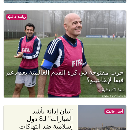
رياضة عالميّة
حرب مفتوحة في كرة القدم العالمية بعد دعم
فيفا لإنفانتينو؟
منذ 21 دقيقة
"بيان إدانة بأشد
أخبار عالميّة
العبارات" لـ8 دول
إسلامية ضد انتهاكات