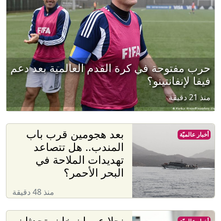
حرب مفتوحة في كرة القدم العالمية بعد دعم
فيفا لإنفانتينو؟
منذ 21 دقيقة
بعد هجومين قرب باب
أخبار عالميّة
المندب.. هل تتصاعد
تهديدات الملاحة في
البحر الأحمر؟
منذ 48 دقيقة
نجلا عمران خان يتحدثان