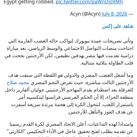
Egypt getting robbed.
pic.twitter.com/paWnDjzRMh
July 8, 2026
— Acyn (@Acyn)
شاهد على إكس
وتأتي تصريحات عمدة نيويورك لتواكب حالة الغضب العارمة التي
اجتاحت منصات التواصل الاجتماعي والوسط الرياضي، بعد مباراة
درامية تقدمت فيها مصر بهدفين نظيفين، لكن الأرجنتين نجحت في
قلب الطاولة بثلاثية متتالية.
وما أشعل الغضب المصري والدولي هو اللقطة التي سبقت هدف
الأرجنتين الثالث مباشرة، حيث تعرض النجم المصري
محمد صلاح
للعرقلة بعد اصطدام بقدم المهاجم الأرجنتيني جوليان ألفاريز داخل
منطقة الجزاء، إلا أن الحكم الفرنسي فرانسوا ليتكسييه أمر
باستمرار اللعب، لتتحول الكرة إلى هجمة مرتدة سريعة أسفرت
عن هدف الفوز والتأهل للأرجنتين.
وامتدادا لهذه التداعيات، أعلن الاتحاد المصري لكرة القدم رسميا
عن تقدمه بطلب لفتح تحقيق عاجل في الأداء التحكيمي "الكارثي"