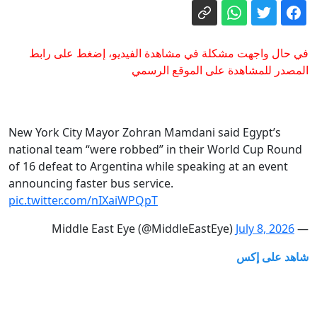
في قضايا عاطف نجيب ووسيم الأسد
وأحمد حسون
هل تصمد الجولة السابعة من مفاوضات
لبنان وإسرائيل في روما أمام التصعيد في
في حال واجهت مشكلة في مشاهدة الفيديو، إضغط على رابط
الجنوب؟
"لا سمح الله أن يصبح رئيسا".. فانس يحذر
المصدر للمشاهدة على الموقع الرسمي
من وصول عبدول للبيت الأبيض
8 دول عربية وإسلامية تدين انتهاكات
إسرائيل لاتفاق غزة وترفض الضم والتهجير
New York City Mayor Zohran Mamdani said Egypt’s
national team “were robbed” in their World Cup Round
الشيباني يؤكد من أنقرة العمل على إنهاء
of 16 defeat to Argentina while speaking at an event
السلاح خارج سلطة الدولة
announcing faster bus service.
رغم تقدم المفاوضات مع عُمان.. إيران
pic.twitter.com/nIXaiWPQpT
تحدد 3 شروط لإعادة فتح هرمز
July 8, 2026
— Middle East Eye (@MiddleEastEye)
شاهد على إكس