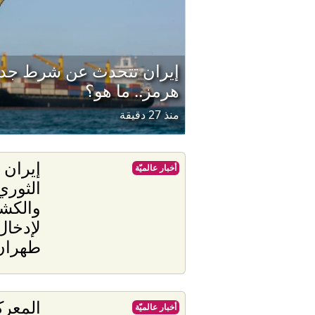
إيران تتحدث عن شرط جديد
هرمز.. ما هو؟
منذ 27 دقيقة
إيران 
أخبار عالميّة
الثوري
والكش
لإدخال
طهران
المعر
أخبار عالميّة