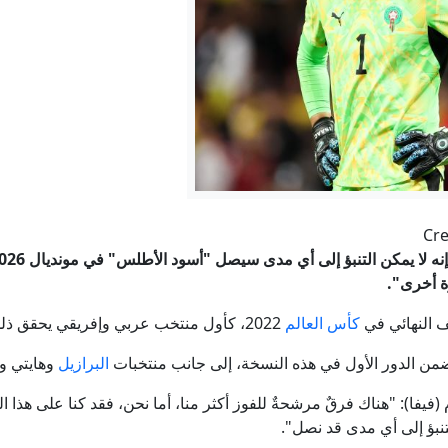
لماذا فضل محمد صلاح الدوري التركي على السعودي؟
هيئة بحرية بريطانية: سفينة تتعرض لمقذوف مجهول قبالة سلطن
مدفيديف: الغرب استخدم جورجيا كأداة ضد روسيا
تقدم مفاوضات عُمان.. الحرس الثوري يحسم مصير هرمز: لن يُفتح إلا
Cre
المكوّن الخفي في روبوتات الدردشة.. لماذا تقلق واشنطن من نماذ
ة أخرى".
باشر.. الحرس الثوري يشترط لفتح هرمز والكشف عن مخطط لإدخال ق
ف النهائي في
كأس العالم
2022، كأول منتخب عربي وإفريقي يحقق ذلك على مر التاريخ.
 ضمن الدور الأول في هذه النسخة، إلى جانب منتخبات
البرازيل
وهايتي وإ
تنبؤ إلى أي مدى قد نصل".