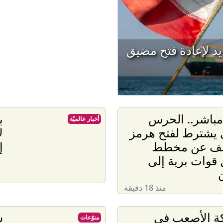
 لإعادة فتح مضيق
مباشر.. الحرس
ب
أخبار عالميّة
 يشترط لفتح هرمز
ل
ف عن مخطط
إ
 قوات برية إلى
منذ 18 دقيقة
كة الأصعب في
ش
منوّعات