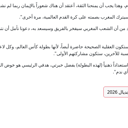
م، وهذا يجب أن يمنحنا الثقة، أعتقد أن هناك شعوراً بالإيمان ربما لم ن
سيترك المغرب بصمته على كرة القدم العالمية، مرة أخرى".
لعمر 35 عاماً: "أنا متأكد من أن الشعب المغربي سيفخر بالفريق وسيسعد به، دعونا نأ
ستكون العقلية الصحيحة حاضرة أيضاً، لأنها بطولة كأس العالم، وكل لاع
سبة للآخرين، ستكون مشاركتهم الأولى".
ستعداداً ذهنياً (لهذه البطولة) بفضل خبرتي، هدفي الرئيسي هو خوض ا
ي ندم".
يال 2026