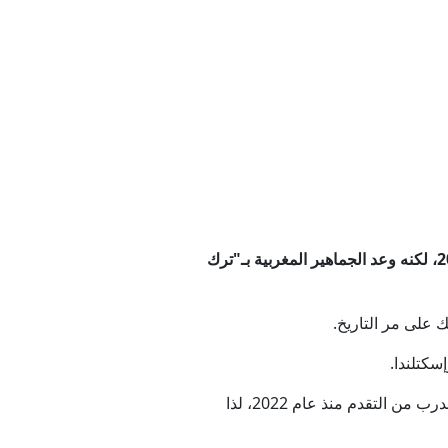
ة عمان
 بقبول واشنطن شروط إيران
ج الصين؟
(CNN) -- قال حارس المرمى ياسين بونو إنه لا يمكن التنبؤ إلى أي مدى سيصل "أسود الأطلس" في مونديال 2026، لكنه وعد الجماهير المغربية بـ"ترك
وات برية إلى طهران
سكتلندا.
وقال بونو لموقع الاتحاد الدولي لكرة القدم (فيفا): "هناك فرقٌ مرشحةٌ للفوز أكثر منا، أما نحن، فقد كنا على هذا الدرب من التقدم منذ عام 2022، لذا