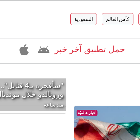
كأس العالم
السعودية
حمل تطبيق آخر خبر
"سأفجره بـ4
ورونالدو خلال مونديال عا
منذ ساعة
أخبار عالميّة