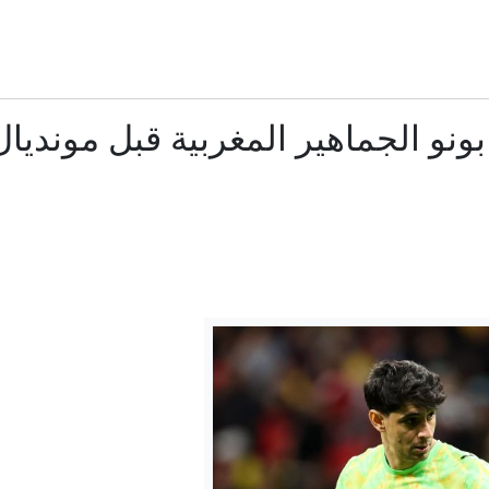
في تركيا: ماذا يتضمن "القانون الإطاري"؟ وهل يمكن أن ينهي الصراع 
كيف غيّر حكم أمل مستقبل أطفال الناجيات من الاغتصاب في
نو الجماهير المغربية قبل مونديال 026
هانتر بايدن: السرطان انتشر في جسد والدي وهو يتألم بشد
غولدمان ساكس: سعر النفط قد يقفز إلى 120 دولارا في هذه الحالة
مصدر لـRT: عمان تعلن اتفاقا حول مضيق هرمز خلال ساعات
اليمن.. مدينة مأرب تتعرض لموجة جديدة من القصف بمسيرات 
مدفيديف يتوقع لأرمينيا مصير جورجيا في عام 2008