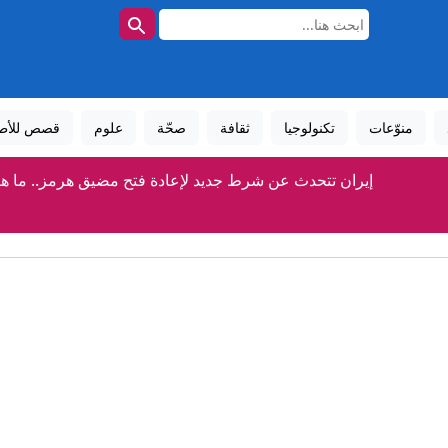
منوّعات
تكنولوجيا
ثقافة
صحّة
علوم
قصص للأط
إيران تتحدث عن شرط جديد لإعادة فتح مضيق هرمز.. ما ه
بزشكيان: أفشلنا خطة لإدخال العدو قوات برية إلى إيران
المعركة الأصعب في سوريا لم تبدأ بعد
"سأفجره بـ4 قنابل".. تهديدات صادمة لميسي ورونالدو خلال مونديال عام 2026
شيرين تعود لجمهورها وتعلق: "أنا كنت مسافرة فين؟"