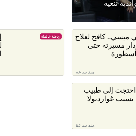
ندية تنعيه
ميسي.. كافح لعلاج
إ
رياضة عالميّة
أدار مسيرته حتى
ل
أسطورة
ا
منذ ساعة
 احتجت إلى طبيب
بسبب غوارديولا
منذ ساعة