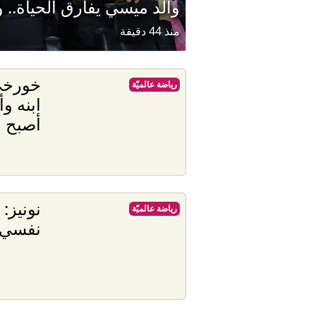
والد ميسي يفارق الحياة.. وأ
منذ 44 دقيقة
خورخي 
رياضة عالميّة
ابنه و
أصبح 
نونيز:
رياضة عالميّة
نفسي 