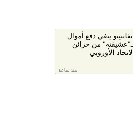
نفانتينو ينفي دفع أموال
ـ"عشيقته" من خزائن
لاتحاد الأوروبي
منذ ساعة