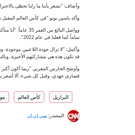
وأضاف: "نشعر بأننا ما زلنا نحظى بالاحترا
وأكد ياسين بونو "في كأس العالم المقبل 
وواصل البالغ من ا
تماماً كما فعلنا في عام 2022".
وأكمل: "لا تزال جودة اللاعبين موجودة، و
قد تكون هذه هي مشاركتهم الأخيرة، وبالن
وأوضح الحارس المغربي "ربما أكون أكثر ا
قصارى جهدي، وقبل كل شيء، ألا أشعر بأ
البرازيل
كأس العالم
موند
المصدر:
سي ان ان