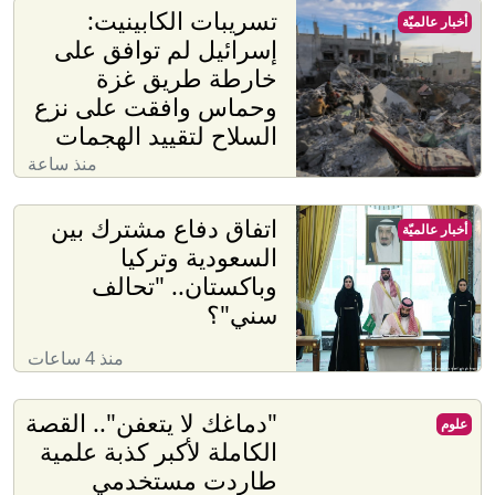
تسريبات الكابينيت:
أخبار عالميّة
إسرائيل لم توافق على
خارطة طريق غزة
وحماس وافقت على نزع
السلاح لتقييد الهجمات
منذ ساعة
اتفاق دفاع مشترك بين
أخبار عالميّة
السعودية وتركيا
وباكستان.. "تحالف
سني"؟
منذ 4 ساعات
"دماغك لا يتعفن".. القصة
علوم
الكاملة لأكبر كذبة علمية
طاردت مستخدمي