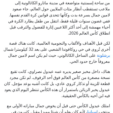
من ساحة إسمنتية متواضعة في مدينة ماتارو الكاتالونية إلى
ملاعب تستقطب أنظار مئات الملايين حول العالم، جاء صعود
لامين جمال بسرعة بدت وكأنها تتحدى قوانين كرة القدم نفسها.
ففي غضون سنوات قليلة فقط، انتقل من طفل يطارد الكرة في
أحياء مهمشة إلى أحد أكثر اللاعبين إثارة للفضول والترقب قبل
انطلاق كأس العالم 2026.
لكن قبل الأهداف والألقاب والنجومية العالمية، كانت هناك قصة
أخرى تُروى في حي روكافوندا الشعبي على بعد 32 كيلومترا شمال
برشلونة
على الساحل الكاتالوني، حيث لم يكن اسم لامين جمال
معروفاً خارج حدود الحي.
هناك، داخل مخبز صغير يديره عمه عبدول نصراوي، كانت تقبع
نسخة مصغرة من كأس العالم فوق أحد الرفوف. لم تكن مجرد
قطعة للزينة أو تذكار كروي عادي، بل كانت أشبه بوعد مؤجل. كان
عبدول يخبر الزبائن باستمرار أن هذه الكأس تنتظر اليوم الذي يعود
فيه ابن أخيه بالكأس الحقيقية.
امتلك عبدول الكأس حتى قبل أن يخوض جمال مباراته الأولى مع
منتخب
إسبانيا
، لأنه كان يعلم أن شيئا مميزا مقبل. كثيرون في