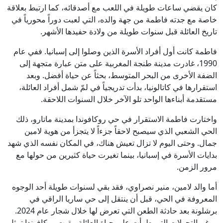
كان يقضي ساعات طويلة في اللعب مع أصدقائه، كما ارتبط بعلاقة
خاصة مع جدته فاطمة من جهة والده، التي لعبت دوراً محورياً في
تاريخ العائلة قبل سنوات طويلة من ولادة حفيدها الأشهر.
فاطمة كانت أول أفراد الأسرة الذين وصلوا إلى إسبانيا. ففي عام
1990، غادرت مدينة طنجة المغربية على متن عبارة متجهة إلى
الضفة الأخرى من البحر المتوسط، بحثاً عن حياة أفضل. وبعد
استقرارها في كاتالونيا، بدأت تدريجياً في لمّ شمل أفراد العائلة،
مستقدمة أبناءها الواحد تلو الآخر خلال السنوات اللاحقة.
واختارت فاطمة الاستقرار في حي روكافوندا بمدينة ماتارو، ذلك
الحي الشعبي الذي سيصبح لاحقاً جزءاً لا يتجزأ من هوية لامين
جمال. وحتى اليوم لا تزال تعيش هناك، في المكان نفسه الذي شهد
بدايات الأسرة في إسبانيا، بينما تغيرت حياة كثيرين من حولها مع
مرور الزمن.
أما والد لامين، منير نصراوي، فقد بقي لسنوات طويلة أحد الوجوه
المعروفة في الحي، قبل أن ينتقل إلى حي ساريا الراقي في
برشلونة بعد حادثة الطعن التي تعرض لها خلال شجار عام 2024.
ورغم التحولات التي طرأت على حياة العائلة، بقيت روكافوندا تمثل