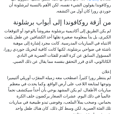
روكافوندا يقولون الشيء نفسه، لكن الأهم بالنسبة لبرشلونة أن
جوردي رورا كان أول من اكتشفه.
من أزقة روكافوندا إلى أبواب برشلونة
لم يكن الطريق إلى أكاديمية برشلونة مفروشاً بالوعود أو التوقعات
الكبرى، بل بدأ بمعلومة صغيرة نقلها أحد الكشافين عن طفل يلفت
الانتباه في المباريات المدرسية. كانت مجرد إشارة إلى موهبة
ناشئة في ضواحي برشلونة، لكنها كانت كافية لتحريك جوردي رورا،
المسؤول السابق عن كرة القدم للفئات العمرية في النادي
الكاتالوني، الذي قرر التحقق بنفسه مما يقال عن ذلك الصبي.
إعلان
لم ينتظر رورا كثيراً. اصطحب معه زميله المقرّب أوريلي ألتيميرا
وتوجها لمتابعة اللاعب على أرض الواقع. وكما يحدث في معظم
مباريات الأطفال، لم يكن المشهد يوحي بأن أحداً سيكتشف نجماً
عالمياً في ذلك اليوم. عشرات الصغار يركضون خلف الكرة
بحماس، وصخب يملأ الملعب، وفوضى تبدو طبيعية في مباريات
تلك الفئة العمرية. لكن وسط كل ذلك، كان هناك طفل واحد