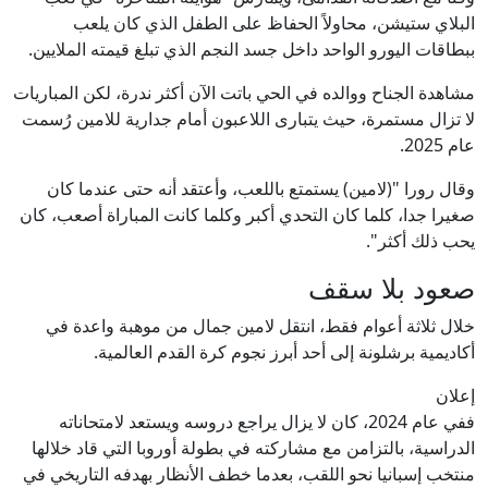
البلاي ستيشن، محاولاً الحفاظ على الطفل الذي كان يلعب
ببطاقات اليورو الواحد داخل جسد النجم الذي تبلغ قيمته الملايين.
مشاهدة الجناح ووالده في الحي باتت الآن أكثر ندرة، لكن المباريات
لا تزال مستمرة، حيث يتبارى اللاعبون أمام جدارية للامين رُسمت
عام 2025.
وقال رورا "(لامين) يستمتع باللعب، وأعتقد أنه حتى عندما كان
صغيرا جدا، كلما كان التحدي أكبر وكلما كانت المباراة أصعب، كان
يحب ذلك أكثر".
صعود بلا سقف
خلال ثلاثة أعوام فقط، انتقل لامين جمال من موهبة واعدة في
أكاديمية برشلونة إلى أحد أبرز نجوم كرة القدم العالمية.
إعلان
ففي عام 2024، كان لا يزال يراجع دروسه ويستعد لامتحاناته
الدراسية، بالتزامن مع مشاركته في بطولة أوروبا التي قاد خلالها
منتخب إسبانيا نحو اللقب، بعدما خطف الأنظار بهدفه التاريخي في