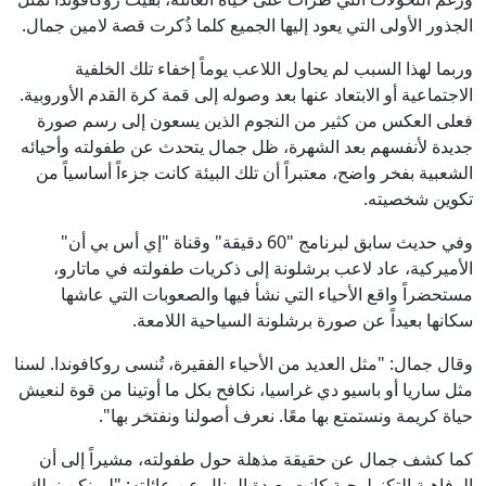
الجذور الأولى التي يعود إليها الجميع كلما ذُكرت قصة لامين جمال.
وربما لهذا السبب لم يحاول اللاعب يوماً إخفاء تلك الخلفية
الاجتماعية أو الابتعاد عنها بعد وصوله إلى قمة كرة القدم الأوروبية.
فعلى العكس من كثير من النجوم الذين يسعون إلى رسم صورة
جديدة لأنفسهم بعد الشهرة، ظل جمال يتحدث عن طفولته وأحيائه
الشعبية بفخر واضح، معتبراً أن تلك البيئة كانت جزءاً أساسياً من
تكوين شخصيته.
وفي حديث سابق لبرنامج "60 دقيقة" وقناة "إي أس بي أن"
الأميركية، عاد لاعب برشلونة إلى ذكريات طفولته في ماتارو،
مستحضراً واقع الأحياء التي نشأ فيها والصعوبات التي عاشها
سكانها بعيداً عن صورة برشلونة السياحية اللامعة.
وقال جمال: "مثل العديد من الأحياء الفقيرة، تُنسى روكافوندا. لسنا
مثل ساريا أو باسيو دي غراسيا، نكافح بكل ما أوتينا من قوة لنعيش
حياة كريمة ونستمتع بها معًا. نعرف أصولنا ونفتخر بها".
كما كشف جمال عن حقيقة مذهلة حول طفولته، مشيراً إلى أن
الرفاهية التكنولوجية كانت بعيدة المنال عن عائلته: "لم نكن نملك