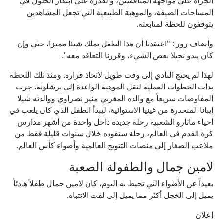
الجرأة على مواجهة المنافسين، والقدرة على ابتكار الحلول في
المساحات الضيقة، والموهبة الطبيعية التي تجعل المشاهدين
يتوقفون للحظة لمتابعته.
وأضاف رورا: "اعتقدنا أن هذا الطفل يملك شيئا مميزا، حتى وإن
كان يبدو نحيلا بعض الشيء، وقررنا التعاقد معه".
لهذا لم يحتج النادي إلى وقت طويل لاتخاذ قراره. ومنذ تلك اللحظة
بدأت الخطوات العملية لنقل الموهبة الواعدة إلى برشلونة. جرت
المفاوضات سريعاً مع والده المغربي منير نصراوي ووالدته شيلا
إيبانا المنحدرة من غينيا الاستوائية، ليبدأ الطفل الذي كان يلعب في
أحياء ماتارو الشعبية رحلة جديدة داخل واحدة من أشهر مدارس
كرة القدم في العالم، رحلة ستقوده خلال سنوات قليلة فقط من
ملاعب الصغار إلى منصات التتويج العالمية وأضواء كأس العالم.
لامين جمال والطفولة الصعبة
بعيداً عن الأضواء التي تحيط به اليوم، كان لامين جمال طفلاً هادئاً
يميل إلى الخجل أكثر مما يميل إلى لفت الانتباه.
إعلان