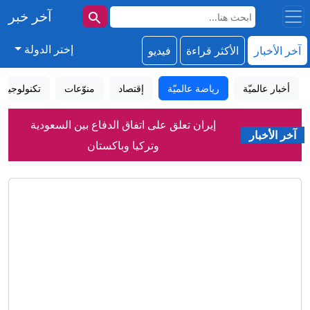
آخر خبر
إختر الدولة
آخر الأخبار
الأكثر قراءة
فيديو
إيران تعلق على اتفاق الدفاع بين السعودية
أخبار عالميّة
رياضة عالميّة
إقتصاد
منوّعات
تكنولوجيا
وتركيا وباكستان
السعودية توضح أهداف اتفاقية الدفاع
آخر الأخبار
المشترك مع تركيا وباكستان
سيدة بعمر 97 عامًا تحطم الرقم القياسي
لأكبر امرأة تمشي على جناح طائرة
مدريد في ورطة .. أطفال مهاجرون يبيتون
في شوارع سبتة
شهباز شريف: اتفاقية مكة للدفاع المشترك
تمثل محطة مفصلية في مسار التعاون
لماذا اختارت ميليشيا الحوثي هذا التوقيت