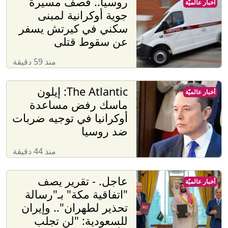
روسيا.. قصف مسيرة
أخبار عالميّة
جوية أوكرانية لمبنى
سكني في كيرتش يسفر
عن سقوط قتلى
منذ 59 دقيقة
The Atlantic: إيلون
أخبار عالميّة
ماسك رفض مساعدة
أوكرانيا في توجيه ضربات
ضد روسيا
منذ 44 دقيقة
عاجل. - تقرير يصف
أخبار عالميّة
"اتفاقية مكة" بـ"رسالة
تحذير لطهران".. وإيران
للسعودية: "لن تجلب