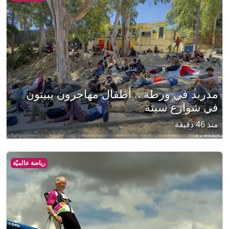
مدريد في ورطة .. أطفال مهاجرون يبيتون
في شوارع سبتة
منذ 46 دقيقة
رياضة عالميّة