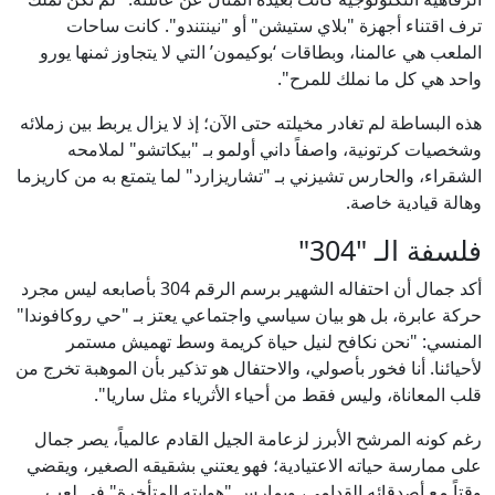
ترف اقتناء أجهزة "بلاي ستيشن" أو "نينتندو". كانت ساحات
الملعب هي عالمنا، وبطاقات ‘بوكيمون’ التي لا يتجاوز ثمنها يورو
واحد هي كل ما نملك للمرح".
هذه البساطة لم تغادر مخيلته حتى الآن؛ إذ لا يزال يربط بين زملائه
وشخصيات كرتونية، واصفاً داني أولمو بـ "بيكاتشو" لملامحه
الشقراء، والحارس تشيزني بـ "تشاريزارد" لما يتمتع به من كاريزما
وهالة قيادية خاصة.
فلسفة الـ "304"
أكد جمال أن احتفاله الشهير برسم الرقم 304 بأصابعه ليس مجرد
حركة عابرة، بل هو بيان سياسي واجتماعي يعتز بـ "حي روكافوندا"
المنسي: "نحن نكافح لنيل حياة كريمة وسط تهميش مستمر
لأحيائنا. أنا فخور بأصولي، والاحتفال هو تذكير بأن الموهبة تخرج من
قلب المعاناة، وليس فقط من أحياء الأثرياء مثل ساريا".
رغم كونه المرشح الأبرز لزعامة الجيل القادم عالمياً، يصر جمال
على ممارسة حياته الاعتيادية؛ فهو يعتني بشقيقه الصغير، ويقضي
وقتاً مع أصدقائه القدامى، ويمارس "هوايته المتأخرة" في لعب