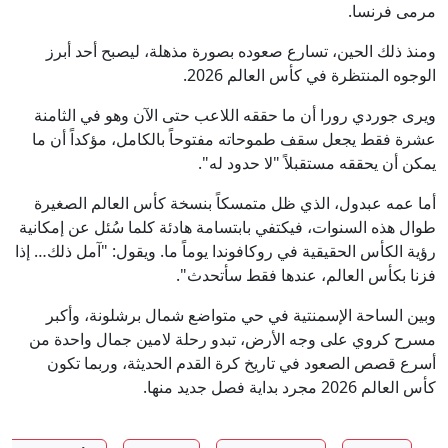
مرمى فرنسا.
ومنذ ذلك الحين، تسارع صعوده بصورة مذهلة، ليصبح أحد أبرز
الوجوه المنتظرة في كأس العالم 2026.
ويرى جوردي رورا أن ما حققه اللاعب حتى الآن وهو في الثامنة
عشرة فقط يجعل سقف طموحاته مفتوحاً بالكامل، مؤكداً أن ما
يمكن أن يحققه مستقبلاً "لا حدود له".
أما عمه عبدول، الذي ظل متمسكاً بنسخة كأس العالم الصغيرة
طوال هذه السنوات، فيكتفي بابتسامة هادئة كلما سُئل عن إمكانية
رؤية الكأس الحقيقية في روكافوندا يوماً ما. ويقول: "آمل ذلك… إذا
فزنا بكأس العالم، عندها فقط سأتحدث".
وبين الساحة الإسمنتية في حي متواضع شمال برشلونة، وأكبر
مسرح كروي على وجه الأرض، تبدو رحلة لامين جمال واحدة من
أسرع قصص الصعود في تاريخ كرة القدم الحديثة، وربما تكون
كأس العالم 2026 مجرد بداية فصل جديد منها.