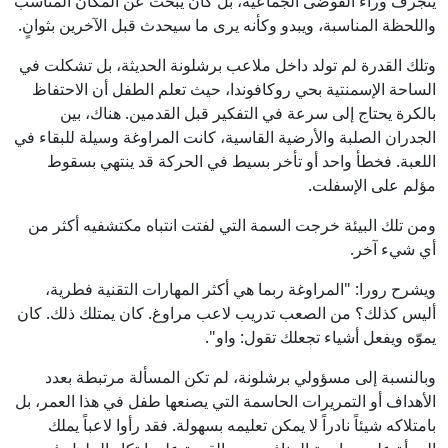
ينجرف وراء الفوضى الجماعية، بل كان يبحث عن المكان المناسب
واللحظة المناسبة، ويبدو وكأنه يرى ما سيحدث قبل الآخرين بثوانٍ.
وتلك القدرة لم تولد داخل ملاعب برشلونة الحديثة، بل تشكلت في
الساحة الإسمنتية بحي روكافوندا، حيث تعلم الطفل أن الاحتفاظ
بالكرة يحتاج إلى سرعة في التفكير قبل القدمين. هناك، بين
الجدران الصلبة والأرضية القاسية، كانت المراوغة وسيلة للبقاء في
اللعبة. فخطأ واحد أو تأخر بسيط في الحركة قد ينتهي بسقوط
مؤلم على الإسفلت.
ومن تلك البيئة خرجت السمة التي لفتت انتباه مكتشفيه أكثر من
أي شيء آخر.
ويشرح رورا: "المراوغة ربما هي أكثر المهارات التقنية فطرية،
أليس كذلك؟ من الصعب تدريب لاعب مراوغ. كان يمتلك ذلك. كان
يموّه ويفعل أشياء تجعلك تقول: واو".
وبالنسبة إلى مسؤولي برشلونة، لم تكن المسألة مرتبطة بعدد
الأهداف أو التمريرات الحاسمة التي يصنعها طفل في هذا العمر، بل
بامتلاكه شيئاً نادراً لا يمكن تعليمه بسهولة. فقد رأوا لاعباً يملك