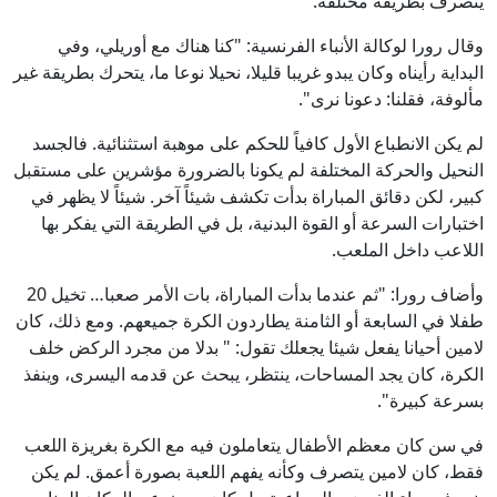
يتصرف بطريقة مختلفة.
وقال رورا لوكالة الأنباء الفرنسية: "كنا هناك مع أوريلي، وفي
البداية رأيناه وكان يبدو غريبا قليلا، نحيلا نوعا ما، يتحرك بطريقة غير
مألوفة، فقلنا: دعونا نرى".
لم يكن الانطباع الأول كافياً للحكم على موهبة استثنائية. فالجسد
النحيل والحركة المختلفة لم يكونا بالضرورة مؤشرين على مستقبل
كبير، لكن دقائق المباراة بدأت تكشف شيئاً آخر. شيئاً لا يظهر في
اختبارات السرعة أو القوة البدنية، بل في الطريقة التي يفكر بها
اللاعب داخل الملعب.
وأضاف رورا: "ثم عندما بدأت المباراة، بات الأمر صعبا… تخيل 20
طفلا في السابعة أو الثامنة يطاردون الكرة جميعهم. ومع ذلك، كان
لامين أحيانا يفعل شيئا يجعلك تقول: " بدلا من مجرد الركض خلف
الكرة، كان يجد المساحات، ينتظر، يبحث عن قدمه اليسرى، وينفذ
بسرعة كبيرة".
في سن كان معظم الأطفال يتعاملون فيه مع الكرة بغريزة اللعب
فقط، كان لامين يتصرف وكأنه يفهم اللعبة بصورة أعمق. لم يكن