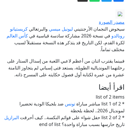
روسيا.. قصف مسيرة جوية أوكرانية لمبنى
سكني في كيرتش يسفر عن سقوط قتلى
فوتشيتش يكشف أجندة محادثاته المقبلة
مصدر الصورة
سيخوض النجمان الأرجنتيني
ليونيل ميسي
والبرتغالي
كريستيانو
مع زيلينسكي ويوضح موقفه من العقوبات
رونالدو
في نسخة 2026 مشاركة سادسة قياسية في
كأس العالم
ضد روسيا
اتفاقية الدفاع المشترك بين السعودية
لكرة القدم، لكن التاريخ قد يتذكر هذه النسخة مستقبلاً لسبب
وباكستان وتركيا.. ما الذي نعرفه حتى الآن؟
مختلف تماماً.
الجيش الروسي يستهدف في البحر الأسود
فبينما يقترب اثنان من أعظم لاعبي اللعبة من إسدال الستار على
سفينتين تحملان معدات عسكرية لأوكرانيا
رحلتهما المونديالية الطويلة، يستعد فتى إسباني لم يتجاوز الثامنة
إيران.. ترمب يؤكد السيطرة على هرمز
عشرة من عمره لكتابة أول فصول حكايته على المسرح ذاته.
وطهران تتحدث عن اتفاق وشيك مع
اقرأ أيضا
مسقط
list of 2 items
* list 1 of 2 مباشر مباراة
تونس
ضد بلجيكا الودية تحضيرا
لمونديال 2026.. لحظة بلحظة
* list 2 of 2 حفل شواء على قوائم النكسة.. كيف أحرقت
البرازيل
تاريخ حارسها بسبب مباراة واحدة؟ end of list