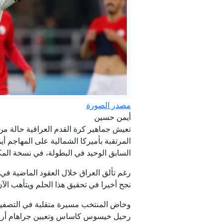
الخا
مصدر الصورة
أيمن حسين
تعيش جماهير كرة القدم العراقية حالة من
المرتقبة بأميركا الشمالية على ⁠المهاجم
السابق الوحيد في البطولة، في نسخة المكسيك
رغم تألق العراق خلال العقود الماضية في 
نجح أخيرا في تحقيق هذا الحلم ويتأهب الآن للمشاركة ف
رحيل خيسوس كاساس وتعيين جراهام أرنولد بدلا منه في مايو 2025، وا