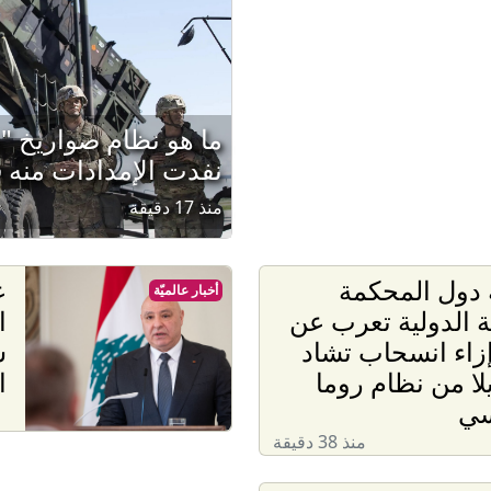
ما هو نظام صواريخ "ب
نفدت الإمدادات منه ف
منذ 17 دقيقة
 دول المحكمة
ع
أخبار عالميّة
ية الدولية تعرب عن
ا
إزاء انسحاب تشاد
س
لا من نظام روما
ا
سي
منذ 38 دقيقة