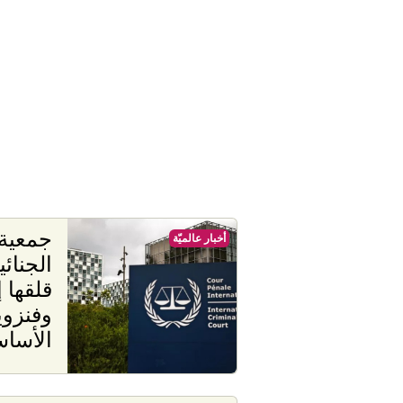
جمعية
أخبار عالميّة
الجنائ
قلقها 
وفنزوي
الأسا