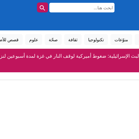
منوّعات
تكنولوجيا
ثقافة
صحّة
علوم
قصص للأط
لبث الإسرائيلية: ضغوط أميركية لوقف النار في غزة لمدة أسبوعين ل
رز: اتفاق لبناني إسرائيلي على دول بوسعها إرسال قوات للتحقق من ن
إيران تعلق على اتفاق الدفاع بين السعودية وتركيا وباكستا
السعودية توضح أهداف اتفاقية الدفاع المشترك مع تركيا وباك
مدريد في ورطة .. أطفال مهاجرون يبيتون في شوارع سبت