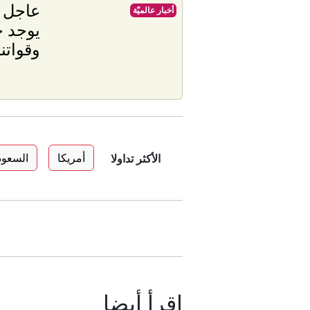
عاجل |
أخبار عالميّة
يوجد خ
وقواتن
أمريكا
السعود
الأكثر تداولا
إقرأ أيضا