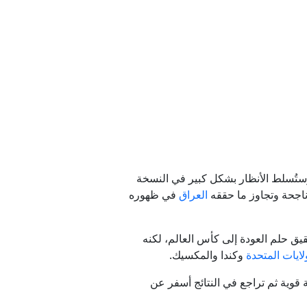
إيران
نمر من ورق"
 تعتمد عليه إيران
ستُسلط الأنظار بشكل كبير في النسخة
ناجحة وتجاوز ما حققه
العراق
في ظهوره
شيك مع مسقط
قيق حلم العودة إلى كأس العالم، لكنه
لايات المتحدة
وكندا والمكسيك.
لة والتي لعب خلالها إجمالي 21 مباراة، إذ شهدت بداية قوية ثم تراجع في النتائج أسفر عن