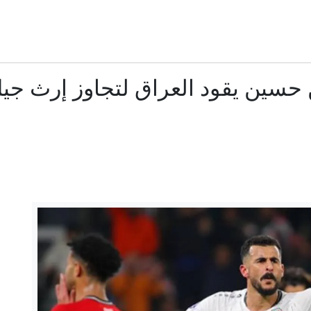
46 ساعة تحت الحصار.. كيف عاش مخيم قلنديا أطول اقتحاماته؟
بين ملاذ الأنديز وتأشيرة نيوزيلندا.. كيف يستعد الأثرياء لنهاية ال
النصف في بلا قيود: إيران عدونا لأنّها تعتدي علينا
ترمب يحذر حزبه: قد أكون آخر رئيس جمهوري
إيكونوميست: آن الأوان لوضع حد للصراع في السودان
وسية لدى برلين: السياسيون المحرضون على الحرب هم الخطر الحقيقي
لماذا اختارت ميليشيا الحوثي هذا التوقيت للتصعيد؟