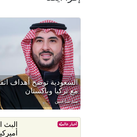
السعودية توضح أهداف اتفا
مع تركيا وباكستان
منذ ساعتين
البث ا
أخبار عالميّة
أميركي