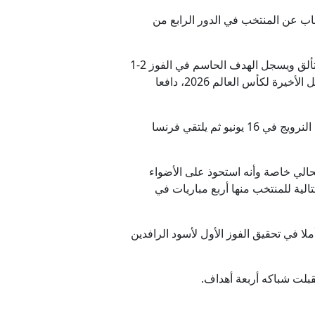
رة وغاب عن المنتخب في الدور الرابع من
فقد استغل حسين زخم استعادة أفضل مستوياته مع فريق الكرمة بالدوري العراقي، وعاد في الوقت المناسب ليتألق ويسجل الهدف الحاسم في الفوز 2-1
⁠على بوليفيا بمدينة مونتيري المكسيكية في نهائي الملحق العالمي يوم 31 مارس الماضي، ليهدي بلاده بطاقة ⁠التأهل الأخيرة لكأس العالم 2026، دافعا
وأوقعت ⁠القرعة منتخب العراق ضمن المجموعة التاسعة مع فرنسا والنرويج والسنغال، ويستهل مشواره بمواجهة النرويج في 16 يونيو ثم يلتقي فرنسا
حالي خاصة وأنه استحوذ على الأضواء
ي 2024 بهز الشباك في عشر مباريات متتالية للمنتخب منها أربع مباريات في
 في تحقيق الفوز الأول لأسود الرافدين
بلت شباكه أربعة أهداف.