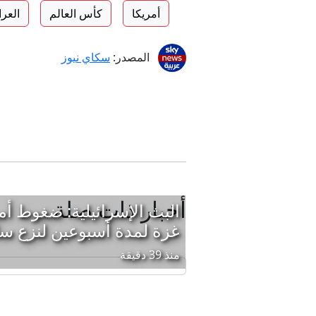
أمريكا
كأس العالم
العر
المصدر:
سكاي نيوز
أخبار ذات صلة
البث الإسرائيلية: ضغوط أم
غزة لمدة أسبوعين لنزع س
منذ 39 دقيقة