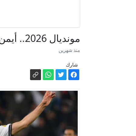
مونديال 2026.. أيمن حسين يقود العراق لتجاوز إرث جيل المكسيك
منذ شهرين
شارك
السفارة الر