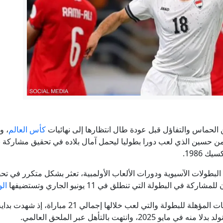
سكان قرية بلغارية قلقون من "عواقب" تورط قريتهم في حرب 
"رغم ترسانتها المتطورة".. مسؤول أمني إسرائيلي سابق: السعودية "
22 مليار دولار في 4 سنوات.. كيف تغير اقتصاد كوريا الشمالية؟
رجية الأمريكية: واشنطن تتحرك لقطع شريان التمويل غير المشروع الذي
The Atlantic: إيلون ماسك رفض مساعدة أوكرانيا في توجيه ضربات ضد روسيا
 الحماس والتفاؤل قبل عودة طال انتظارها إلى نهائيات
كأس العالم
، و
 أيمن حسين الذي لعب دورا بطوليا ليحمل آمال بلاده في تحقيق مشاركة 
إيران.. ترمب يؤكد السيطرة على هرمز وطهران تتحدث عن اتفاق و
 1986.
البطولات الآسيوية ودورات الألعاب الأولمبية، تعثر بشكل متكرر في تح
ي البطولة التي تنطلق في 11 يونيو الجاري وتستضيفها
الو
وخاض المنتخب مسيرة متقلبة في التصفيات المؤهلة للبطو
نتهت بالتأهل عبر الملحق العالمي.