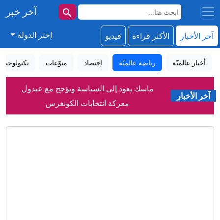
آخر خبر
إختر الدولة
آخر الأخبار
الأكثر قراءة
فيديو
أخبار عالميّة
رياضة عالميّة
إقتصاد
منوّعات
تكنولوجيا
ماسك يعود إلى السياسة ويؤجج مع عبدول
آخر الأخبار
معركة انتخابات الكونغرس
"اقتلوا قاتلكم".. لوحات دعائية بشوارع
طهران تدعو للانتقام من أمريكا
قوانين الجنسية الإيطالية الجديدة تحرم
عائلات من لمّ شملها
رسمياً.. ريال مدريد يتعاقد مع ديوماندي
حتى 2033
45 قتيلا وجريحا بهجمات للحوثيين على
معسكرات حكومية في مأرب وحضرموت