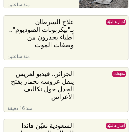
منذ ساعتين
علاج السرطان
أخبار عالميّة
بـ"بيكربونات الصوديوم"..
أطباء يحذرون من
وصفات الموت
منذ ساعتين
الجزائر.. فيديو لعريس
منوّعات
ينقل عروسه بحمار يفتح
الجدل حول تكاليف
الأعراس
منذ 16 دقيقة
السعودية تعيّن قائدا
أخبار عالميّة