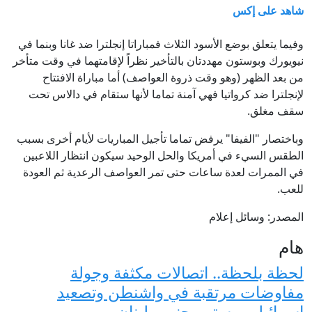
شاهد على إكس
وفيما يتعلق بوضع الأسود الثلاث فمباراتا إنجلترا ضد غانا وبنما في
نيويورك وبوستون مهددتان بالتأخير نظراً لإقامتهما في وقت متأخر
من بعد الظهر (وهو وقت ذروة العواصف) أما مباراة الافتتاح
لإنجلترا ضد كرواتيا فهي آمنة تماما لأنها ستقام في دالاس تحت
سقف مغلق.
وباختصار "الفيفا" يرفض تماما تأجيل المباريات لأيام أخرى بسبب
الطقس السيء في أمريكا والحل الوحيد سيكون انتظار اللاعبين
في الممرات لعدة ساعات حتى تمر العواصف الرعدية ثم العودة
للعب.
المصدر: وسائل إعلام
هام
لحظة بلحظة.. اتصالات مكثفة وجولة
مفاوضات مرتقبة في واشنطن وتصعيد
إسرائيلي مستمر جنوب لبنان