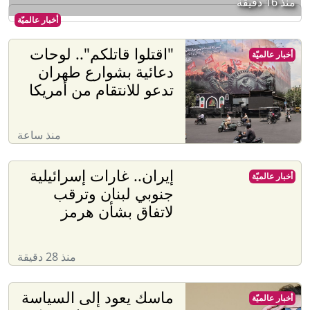
منذ 16 دقيقة
أخبار عالميّة
"اقتلوا قاتلكم".. لوحات
أخبار عالميّة
دعائية بشوارع طهران
تدعو للانتقام من أمريكا
منذ ساعة
إيران.. غارات إسرائيلية
أخبار عالميّة
جنوبي لبنان وترقب
لاتفاق بشأن هرمز
منذ 28 دقيقة
ماسك يعود إلى السياسة
أخبار عالميّة