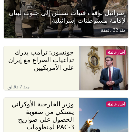
إسرائيل توقف فتيات تسللن إلى جنوب لبنان
لإقامة مستوطنات إسرائيلية
منذ 32 دقيقة
جونسون: ترامب يدرك
أخبار عالميّة
تداعيات الصراع مع إيران
على الأمريكيين
منذ 7 دقائق
وزير الخارجية الأوكراني
أخبار عالميّة
يشتكي من صعوبة
الحصول على صواريخ
PAC-3 لمنظومات