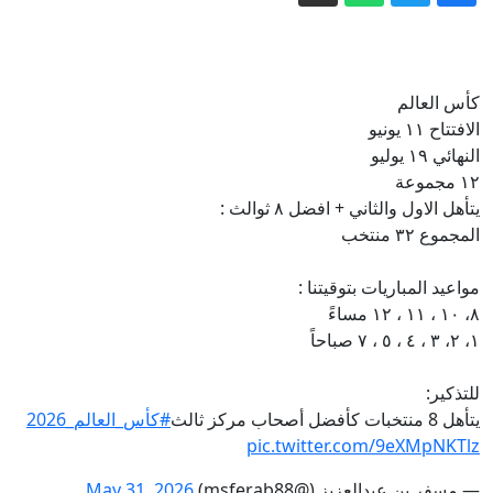
انضمام دول جديدة
مصادر: مقتل 42 وإصابة أكثر من 50 بهجوم
شنه الحوثيون على معسكرات تابعة
كأس العالم
للحكومة في مأرب وحضرموت
"لا نستطيع الوصول إلى بيوتنا أو محالّنا":
الافتتاح ١١ يونيو
سكان قلنديا يصفون واقع المخيم تحت
النهائي ١٩ يوليو
١٢ مجموعة
وطأة العملية العسكرية
علاج السرطان بـ"بيكربونات الصوديوم"..
يتأهل الاول والثاني + افضل ٨ ثوالث :
أطباء يحذرون من وصفات الموت
المجموع ٣٢ منتخب
استنفار أمني في العراق.. تعزيزات إلى
بغداد ومراقبة لتحركات الفصائل المسلحة
مواعيد المباريات بتوقيتنا :
٨، ١٠ ، ١١ ، ١٢ مساءً
إيران.. غارات إسرائيلية جنوبي لبنان وترقب
١، ٢، ٣ ، ٤ ، ٥ ، ٧ صباحاً
لاتفاق بشأن هرمز
للتذكير:
يتأهل 8 منتخبات كأفضل أصحاب مركز ثالث
#كأس_العالم_2026
pic.twitter.com/9eXMpNKTlz
— مسفر بن عبدالعزيز (@msferab88)
May 31, 2026