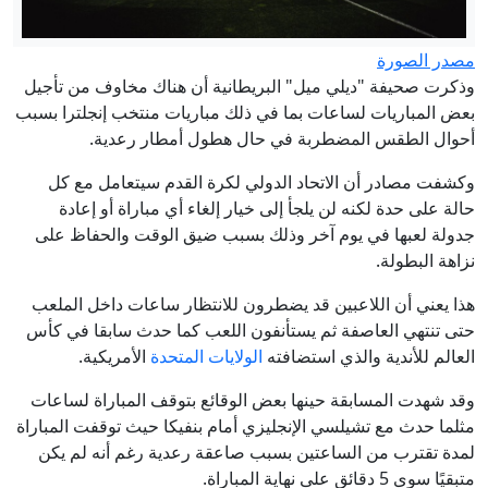
مصدر الصورة
وذكرت صحيفة "ديلي ميل" البريطانية أن هناك مخاوف من تأجيل
بعض المباريات لساعات بما في ذلك مباريات منتخب إنجلترا بسبب
أحوال الطقس المضطربة في حال هطول أمطار رعدية.
وكشفت مصادر أن الاتحاد الدولي لكرة القدم سيتعامل مع كل
حالة على حدة لكنه لن يلجأ إلى خيار إلغاء أي مباراة أو إعادة
جدولة لعبها في يوم آخر وذلك بسبب ضيق الوقت والحفاظ على
نزاهة البطولة.
هذا يعني أن اللاعبين قد يضطرون للانتظار ساعات داخل الملعب
حتى تنتهي العاصفة ثم يستأنفون اللعب كما حدث سابقا في كأس
العالم للأندية والذي استضافته
الولايات المتحدة
الأمريكية.
وقد شهدت المسابقة حينها بعض الوقائع بتوقف المباراة لساعات
مثلما حدث مع تشيلسي الإنجليزي أمام بنفيكا حيث توقفت المباراة
لمدة تقترب من الساعتين بسبب صاعقة رعدية رغم أنه لم يكن
متبقيًا سوى 5 دقائق على نهاية المباراة.