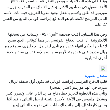
وبناء على هذه الصلاحيات، وبغض النظر عما ستسفر عنه نتائج
الأحد المقبل في صناديق الاقتراع، فإن الاتفاق مع المدرب جوزيه
مورينيو قد أُغلق وحُسم بالفعل ليعود مدربا للفريق، فيما بات الاسم
التالي المرشح للانضمام هو المدافع إبراهيما كوناتي البالغ من العمر
27 عاما.
وفي هذا السياق، أكدت صحيفة "أس" (AS) الإسبانية في نسختها
الإلكترونية، أن قلب الدفاع الفرنسي إبراهيما كوناتي، الذي يصبح
لاعبا حرا بحكم انتهاء عقده مع نادي ليفربول الإنجليزي، سيوقع مع
ريال مدريد على عقد يمتد لأربع سنوات، بالإضافة إلى سنة واحدة
أخرى اختيارية.
مصدر الصورة
قلب الدفاع الفرنسي إبراهيما كوناتي قد يكون أول صفقة لريال
مدريد في عهد مورينيو (غيتي إيميجز)
وتأتي هذه الخطوة لتعزيز خط دفاع مدريد الذي عانى وتضرر كثيرا
وبشكل ملموس في الآونة الأخيرة، نتيجة لرحيل الثنائي دافيد ألابا
وداني كارفاخال، إلى جانب الإصابات التي ضربت الثنائي إيدير