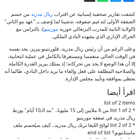
بعد ختام محادثات روما.. مسؤول أميركي
يكشف أبرز النتائج
كشفت تقارير صحفية إسبانية عن اقتراب
ريال مدريد
من حسم
التحالف يجدد دعمه للحكومة اليمنية عقب
الصفقة الأولى لتدعيم صفوفه، تدشينا لما وُصف بـ "عهد مو الثاني"
(الولاية الثانية للمدرب البرتغالي جوزيه
مورينيو
)، بالتزامن مع
هجوم الحوثيين على مأرب وحضرموت
الحراك الإداري الذي يشهده النادي الملكي.
اختراقات الذكاء الاصطناعي.. "ميتا"
تكشف عن ثغرة أمنية
وعلى الرغم من أن رئيس ريال مدريد، فلورنتينو بيريز، يجد نفسه
في الوقت الحالي منغمسا ومستغرقا بالكامل في عملية انتخابية،
زامير يعلن ملاحقة نخبة حماس.. فما مصير
إلا أن هذا الوضع لا يحد من تحركاته؛ إذ يمتلك بيريز القدرة الكاملة
خريطة مجلس السلام؟
والصلاحية المطلقة على فعل وإلغاء ما يريد داخل النادي، طالما أنه
"رويترز" عن مصدرين إقليميين: تركيا
يحظى بموافقة وتأييد مجلس الإدارة.
والسعودية وباكستان ستوقع اتفاقية دفاع
اقرأ أيضا
مشترك
إيران.. انفجارات بجزيرة قشم وتعثر
list of 2 items
مفاوضات روما بين لبنان وإسرائيل
* list 1 of 2 من 6 ملايين إلى 15 مليونا.. "بند الـ10 أيام" يورط
ريال مدريد في صفقة مورينيو
* list 2 of 2 لوائح الليغا تربك ريال مدريد.. كيف سيُحسم ملف
ماستانتونو؟ end of list