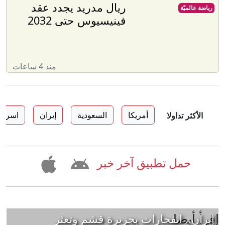
ريال مدريد يجدد عقد
رياضة عالميّة
فينيسيوس حتى 2032
منذ 4 ساعات
أمريكا
السعودية
إيران
اسرائي
الأكثر تداولا
حمل تطبيق آخر خبر
إقرأ أيضا
إيران.. انفجارات بجزيرة قشم وتعثر