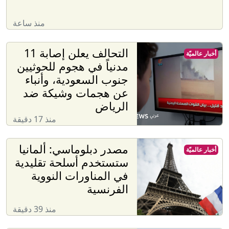
منذ ساعة
التحالف يعلن إصابة 11
أخبار عالميّة
مدنياً في هجوم للحوثيين
جنوب السعودية، وأنباء
عن هجمات وشيكة ضد
الرياض
منذ 17 دقيقة
مصدر دبلوماسي: ألمانيا
أخبار عالميّة
ستستخدم أسلحة تقليدية
في المناورات النووية
الفرنسية
منذ 39 دقيقة