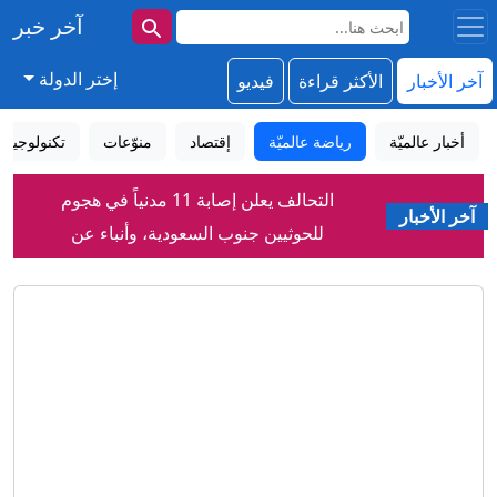
آخر خبر
إختر الدولة
آخر الأخبار
الأكثر قراءة
فيديو
أخبار عالميّة
رياضة عالميّة
إقتصاد
منوّعات
تكنولوجيا
التحالف يعلن إصابة 11 مدنياً في هجوم
آخر الأخبار
للحوثيين جنوب السعودية، وأنباء عن
هجمات وشيكة ضد الرياض
مسؤول سعودي لـCNN: المملكة تتأهب
لهجوم تخطط له ميليشيات عراقية بالتعاون
مع الحوثيين
"التحالف" يعلن "إصابة 11 مدنياً جراء
هجمات شنها الحوثيون على نجران"..
ويوضح جنسياتهم
فيديو.. صاعقة تقتل لاعباً تايلاندياً خلال
مباراة كرة قدم
"الأمر سابق لأوانه".. ترامب يرفض تأييد