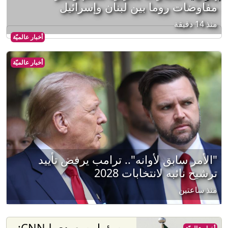
مفاوضات روما بين لبنان وإسرائيل
منذ 14 دقيقة
أخبار عالميّة
أخبار عالميّة
"الأمر سابق لأوانه".. ترامب يرفض تأييد
ترشيح نائبه لانتخابات 2028
منذ ساعتين
مسؤول سعودي لـCNN: