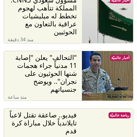
أخبار عالميّة
المملكة تتأهب لهجوم
تخطط له ميليشيات
عراقية بالتعاون مع
الحوثيين
منذ 34 دقيقة
"التحالف" يعلن "إصابة
أخبار عالميّة
11 مدنياً جراء هجمات
شنها الحوثيون على
نجران".. ويوضح
جنسياتهم
منذ ساعة
فيديو.. صاعقة تقتل لاعباً
رياضة عالميّة
تايلاندياً خلال مباراة كرة
قدم