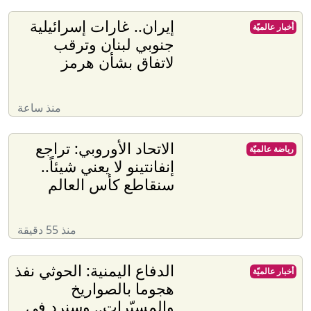
إيران.. غارات إسرائيلية
أخبار عالميّة
جنوبي لبنان وترقب
لاتفاق بشأن هرمز
منذ ساعة
الاتحاد الأوروبي: تراجع
رياضة عالميّة
إنفانتينو لا يعني شيئاً..
سنقاطع كأس العالم
منذ 55 دقيقة
الدفاع اليمنية: الحوثي نفذ
أخبار عالميّة
هجوما بالصواريخ
والمسيّرات.. وسنرد في