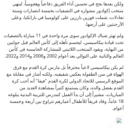
ولكن بعدها نجح في تحسين أداء الفريق دفاعياً وهجومياً، لينهي
منتخب إكوادور مشواره في التصفيات بخمسة انتصارات وستة
تعادلات، شملت فوزين بارزين على كولومبيا في بارانكيا، وعلى
الأرجنتين على أرضها.
ولم تهتز شباك الإكوادور سوى مرة واحدة في 11 مباراة بالتصفيات
تحت قيادة بيكاسيسي، ليحسم تأهله إلى كأس العالم قبل جولتين
من النهاية، ويقود المنتخب اللاتيني للمشاركة الخامسة في كأس
العالم والثانية على التوالي بعد أعوام 2002 و2006 و2014 و2022.
لم يكن بيكاسيسي لاعباً محترفاً بل مارس كرة القدم مع فرق
الهواة في سن الطفولة بعكس شقيقيه، ولكنه أشار في مقابلة مع
الموقع الرسمي للاتحاد الدولي لكرة القدم "فيفا" أنه أحب كرة
القدم بفضل والده، وكان يستمتع كثيراً بمشاهدة العديد من
المباريات، مشيراً إلى أن بدأ العمل كمدرس للتربية البدنية ببلوغه
18 عاماً، وقاد فريقاً للأطفال أعمارهم تتراوح بين أربعة وخمسة
أعوام.