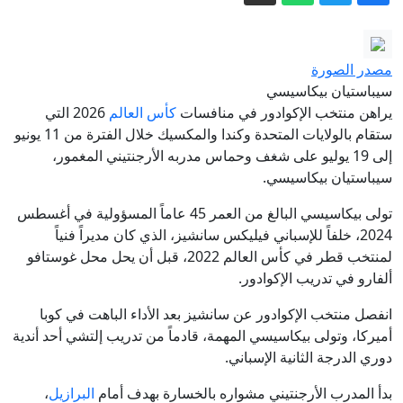
مع "العمال الكردستاني"
فاوتشي مجددا أمام الكونغرس.. الهاتف
مصدر الصورة
المُصادر والأسئلة الخطأ
سيباستيان بيكاسيسي
ماتفيينكو: نهج الانضمام إلى الاتحاد الأوروبي
يراهن منتخب الإكوادور في منافسات
كأس العالم
2026 التي
كارثي بالنسبة لأرمينيا
ستقام بالولايات المتحدة وكندا والمكسيك خلال الفترة من 11 يونيو
إلى 19 يوليو على شغف وحماس مدربه الأرجنتيني المغمور،
مهدي لعريبي: الجزائر توقف أحد قادة
سيباستيان بيكاسيسي.
منظمة "دي زد مافيا" الإجرامية، فماذا
تولى بيكاسيسي البالغ من العمر 45 عاماً المسؤولية في أغسطس
نعرف عنه؟
هؤلاء ينكدون على ترمب.. رباعي التغيير
2024، خلفاً للإسباني فيليكس سانشيز، الذي كان مديراً فنياً
في الحزب الديمقراطي
لمنتخب قطر في كأس العالم 2022، قبل أن يحل محل غوستافو
الدفاع اليمنية: الحوثي نفذ هجوما بالصواريخ
ألفارو في تدريب الإكوادور.
والمسيّرات.. وسنرد في الزمان والمكان
انفصل منتخب الإكوادور عن سانشيز بعد الأداء الباهت في كوبا
المناسبين
أميركا، وتولى بيكاسيسي المهمة، قادماً من تدريب إلتشي أحد أندية
دوري الدرجة الثانية الإسباني.
بدأ المدرب الأرجنتيني مشواره بالخسارة بهدف أمام
البرازيل
،