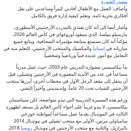
مصدر الصورة
وأضاف: العمل مع الأطفال أفادني كثيراً وساعدني على نقل
أفكاري بحرية تامة، وتعلم كيفية إدارة فريق بالكامل.
وأشار أيضا إلى أنه كان يقتدي بالمدرب الأرجنتيني الأسطوري،
مارسيلو بييلسا، الذي سيقود أوروغواي في كأس العالم 2026،
مؤكداً أنه كان يستمتع بمتابعة مؤتمراته الصحافية، ويتابع جميع
مبارياته في
إسبانيا
والمكسيك والمنتخب الأرجنتيني، للتعلم منه في
التعامل مع أمور عديدة فنياً ورياضياً وشخصياً.
بدأ بيكاسيسي مشواره التدريبي عام 2003، حيث عمل مدرباً
مساعداً في عدد من الأندية المغمورة في الأرجنتين وتشيلي، قبل
أن ينتقل إلى مقعد الرجل الأول في محطات أخرى، أبرزها منتخب
الأرجنتين للشباب تحت 20 عاماً، وإندبندينتي وأخيراً إلتشي.
ورغم هذه المسيرة التدريبية التي تبدو متواضعة، لكن سيباستيان
بيكاسيسي، لا يبدو غريباً على أجواء كأس العالم بل يستعد لظهوره
الثالث في المونديال بعدما عمل مساعداً لمواطنه خورخي
سامباولي مرتين، الأولى مع منتخب تشيلي في مونديال 2014
بالبرازيل، والثانية مع منتخب الأرجنتين في مونديال
روسيا
2018.