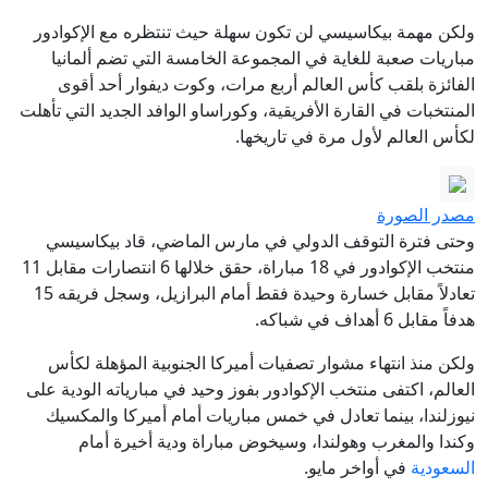
ولكن مهمة بيكاسيسي لن تكون سهلة حيث تنتظره مع الإكوادور
مباريات صعبة للغاية في المجموعة الخامسة التي تضم ألمانيا
الفائزة بلقب كأس العالم أربع مرات، وكوت ديفوار أحد أقوى
المنتخبات في القارة الأفريقية، وكوراساو الوافد الجديد التي تأهلت
لكأس العالم لأول مرة في تاريخها.
مصدر الصورة
وحتى فترة التوقف الدولي في مارس الماضي، قاد بيكاسيسي
منتخب الإكوادور في 18 مباراة، حقق خلالها 6 انتصارات مقابل 11
تعادلاً مقابل خسارة وحيدة فقط أمام البرازيل، وسجل فريقه 15
هدفاً مقابل 6 أهداف في شباكه.
ولكن منذ انتهاء مشوار تصفيات أميركا الجنوبية المؤهلة لكأس
العالم، اكتفى منتخب الإكوادور بفوز وحيد في مبارياته الودية على
نيوزلندا، بينما تعادل في خمس مباريات أمام أميركا والمكسيك
وكندا والمغرب وهولندا، وسيخوض مباراة ودية أخيرة أمام
السعودية
في أواخر مايو.