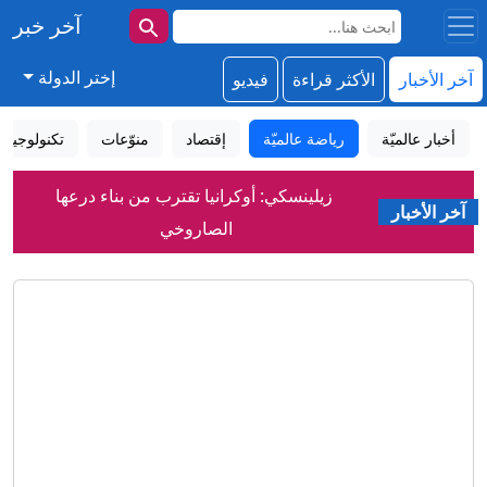
آخر خبر
إختر الدولة
آخر الأخبار
الأكثر قراءة
فيديو
أخبار عالميّة
رياضة عالميّة
إقتصاد
منوّعات
تكنولوجيا
زيلينسكي: أوكرانيا تقترب من بناء درعها
آخر الأخبار
الصاروخي
إيران.. غارات إسرائيلية جنوبي لبنان وترقب
لاتفاق بشأن هرمز
مفاوضات لبنان وإسرائيل.. لا تقدم بشأن
المناطق التجريبية واتفاق حول "ما بعد
اليونيفيل"
الاتحاد الأوروبي: تراجع إنفانتينو لا يعني
شيئاً.. سنقاطع كأس العالم
حسين طائب.. حلقة الوصل بين مجتبى
خامنئي "الغائب" وكبار مسؤولي إيران