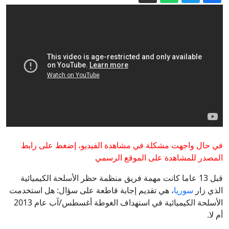
في حفل بموسكو يستفز السوريين
حسام لوقا: وقائع مطاردة "عنكبوت" نظام
الأسد عبر تحقيق لبي بي سي
حرب إيران تستنزف ترسانة واشنطن:
البنتاغون يمهل شركات السلاح 21 يوما
لتسريع الإنتاج
فجر الأحد.. السعودية تعلن إخماد حريق
اندلع بمنشأة لأرامكو في جيزان
مسؤول إيراني يعدد 6 نقاط بموجبها "تصحح
أمريكا سلوكها" لفتح مضيق هرمز
إيران مباشر.. عراقجي يتحدث عن تبادل
في حال واجهت مشكلة في مشاهدة الفيديو، إضغط على رابط
رسائل مع واشنطن ويؤكد على شروط
المصدر للمشاهدة على الموقع الرسمي
طهران لفتح هرمز
قبل 13 عاما كانت مهمة فريق منظمة حظر الأسلحة الكيميائية
الذي زار
سوريا
، هي تقديم إجابة قاطعة على سؤال: هل استخدمت
الأسلحة الكيميائية في استهداف الغوطة أغسطس/آب عام 2013
أم لا.