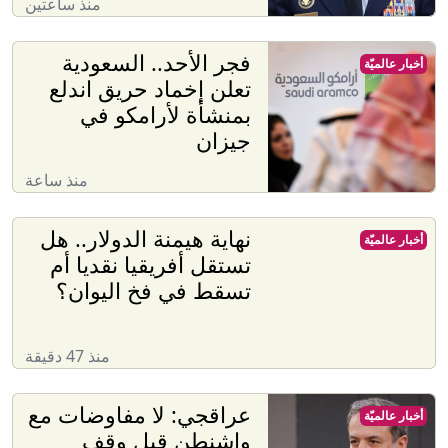
منذ ساعتين
فجر الأحد.. السعودية
أخبار عالميّة
تعلن إخماد حريق اندلع
بمنشأة لأرامكو في
جيزان
منذ ساعة
نهاية هيمنة الدولار.. هل
أخبار عالميّة
تستقل أفريقيا نقديا أم
تسقط في فخ اليوان؟
منذ 47 دقيقة
عراقجي: لا مفاوضات مع
أخبار عالميّة
واشنطن قبل وقف