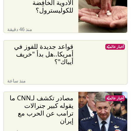
الأدوية الخافِضة
للكوليسترول؟
منذ 46 دقيقة
قواعد جديدة للفوز في
أخبار عالميّة
أمريكا..هل بدأ "خريف
أيباك"؟
منذ ساعة
مصادر تكشف لـCNN ما
أخبار عالميّة
يقوله كبير جنرالات
ترامب عن الحرب مع
إيران