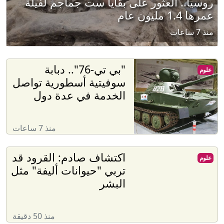
روسيا.. العثور على بقايا ست جماجم لفيلة
عمرها 1.4 مليون عام
منذ 7 ساعات
"بي تي-76".. دبابة
علوم
سوفيتية أسطورية تواصل
الخدمة في عدة دول
منذ 7 ساعات
اكتشاف صادم: القرود قد
علوم
تربي "حيوانات أليفة" مثل
البشر
منذ 50 دقيقة