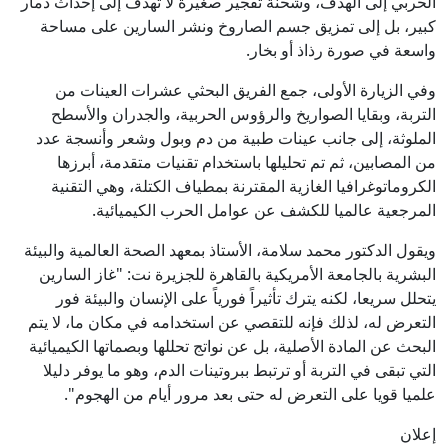
الحربي إلى الهدف، وشحنة تفجير صغيرة لا تهدف إلى إحداث دمار
كبير، بل إلى تمزيق جسم الصاروخ ونشر السارين على مساحة
واسعة في صورة رذاذ أو بخار.
وفي الزيارة الأولى، جمع الفريق البحثي عشرات العينات من
التربة، وبقايا الصواريخ والرؤوس الحربية، والجدران والأسطح
الملوثة، إلى جانب عينات طبية من دم وبول وشعر وأنسجة عدد
من المصابين، ثم تم تحليلها باستخدام تقنيات متقدمة، أبرزها
الكروماتوغرافيا الغازية المقترنة بمطياف الكتلة، وهي التقنية
المرجعية عالميا للكشف عن عوامل الحرب الكيميائية.
ويقول الدكتور محمد سلامة، الأستاذ بمعهد الصحة العالمية والبيئة
البشرية بالجامعة الأمريكية بالقاهرة للجزيرة نت: "غاز السارين
يتحلل سريعا، لكنه يترك تأثيراً فورياً على الإنسان والبيئة فور
التعرض له، لذلك فإنه للتقصي عن استخدامه في مكان ما، لا يتم
البحث عن المادة الأصلية، بل عن نواتج تحللها وبصماتها الكيميائية
التي تبقى في التربة أو ترتبط ببروتينات الدم، وهو ما يوفر دليلا
علميا قويا على التعرض له حتى بعد مرور أيام من الهجوم".
إعلان