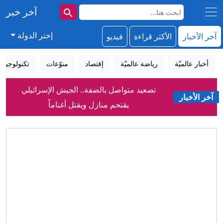
آخر خبر
إختر الدولة
آخر الأخبار
الأكثر قراءة
فيديو
أخبار عالميّة
رياضة عالميّة
إقتصاد
منوّعات
تكنولوجيا
تصعيد متواصل بالضفة.. الجيش الإسرائيلي
يقتحم منازل ويقتل أغناماً
آخر الأخبار
بسبب صلاح.. طرابزون يعلن تسجيل رقم
قياسي بمبيعات التذاكر
اتفاق مكة للدفاع المشترك.. هل تنضم
مصر قريبا؟
سبتة تشعل الخلاف الأوروبي حول الهجرة
وتضع شنغن على المحك
مشهد "مرعب للغاية" فرس نهر يطارد
قارباً سياحياً في بوتسوانا
هل أنت مؤهل لاستخدام الأدوية الخافِضة