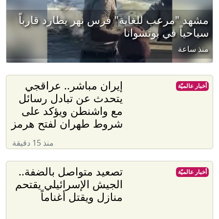
مشهد "مرعب للغاية" فرس نهر يطارد قارباً
سياحياً في بوتسوانا
منذ ساعة
إيران مباشر.. عراقجي
أخبار عالميّة
يتحدث عن تبادل رسائل
مع واشنطن ويؤكد على
شروط طهران لفتح هرمز
منذ 15 دقيقة
تصعيد متواصل بالضفة..
أخبار عالميّة
الجيش الإسرائيلي يقتحم
منازل ويقتل أغناماً