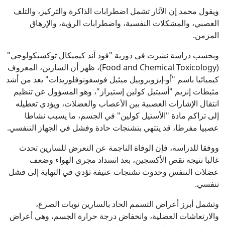
ويقول محمد إن الآثار تشمل اضطرابات الذاكرة والتركيز، والتلف
العصبي، والمشكلات النفسية، واضطرابات الرؤية، والإرهاق
المزمن.
وبحسب دراسة نشرت في دورية "فود آند كيميكال توكسيكولوجي"
(Food and Chemical Toxicology)، ظهر أن السارين، المعروف
كيميائيا باسم "أو-إيزوبروبيل ميثيل فوسفونوفلوريدات" يعد من أشد
مثبطات إنزيم "أسيتيل كولين إستيراز"، وهو المسؤول عن تنظيم
انتقال الإشارات العصبية بين الأعصاب والعضلات، ويؤدي تعطيله
إلى تراكم مادة "الأستيل كولين" في الجسم، ما يسبب نشاطا
عصبيا مفرطا، قد ينتهي بتشنجات حادة وفشل في الجهاز التنفسي.
ووفقا للدراسة، فإن الوفاة الناجمة عن التعرض للسارين تحدث
غالبا نتيجة نقص الأكسجين، بعد انسداد مجرى الهواء وضعف
عضلات التنفس وحدوث تشنجات عنيفة تؤدي في النهاية إلى فشل
تنفسي.
وتشمل أبرز أعراض التسمم الحاد بالسارين نوبات الصرع،
والارتعاشات العضلية، وانخفاض درجة حرارة الجسم، وهي أعراض