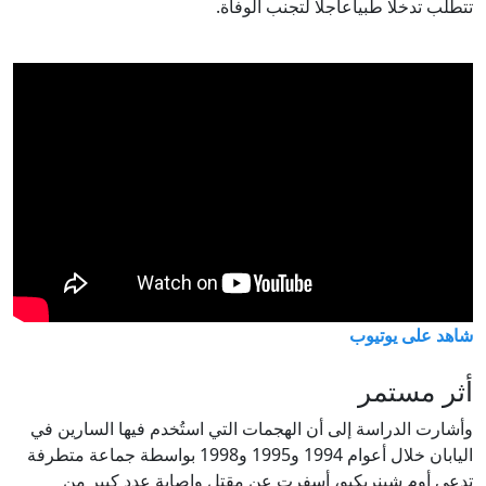
تتطلب تدخلا طبياعاجلا لتجنب الوفاة.
شاهد على يوتيوب
أثر مستمر
وأشارت الدراسة إلى أن الهجمات التي استُخدم فيها السارين في
اليابان خلال أعوام 1994 و1995 و1998 بواسطة جماعة متطرفة
تدعى أوم شينريكيو، أسفرت عن مقتل وإصابة عدد كبير من