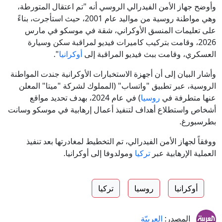
وأوضح جهاز الأمن الفيدرالي الروسي أنه "تم اعتقال المتورطة،
وهي مواطنة روسية من مواليد عام 2001، حيث استأجرت، بناءً
على تعليمات المنسق الأوكراني، شقة في موسكو في مارس
2026، وقامت بتركيب كاميرات فيديو لمراقبة سكن وسيارة
العسكري، وقامت ببث فيديو المراقبة إلى
أوكرانيا
".
وأشار البيان إلى أن أجهزة الاستخبارات الأوكرانية جندت المواطنة
الروسية، عبر تطبيق "واتساب" (المملوك لشركة "ميتا" المعلن
عنها متطرفة في
روسيا
) في عام 2024، بهدف تحديد مواقع
أشخاص واستطلاع أهداف لتنفيذ أعمال إرهابية في موسكو وسانت
بطرسبورغ.
ووفقاً لجهاز الأمن الفيدرالي، تم التخطيط لمغادرتها بعد تنفيذ
العملية الإرهابية عبر
تركيا
ومولدوفا إلى أوكرانيا.
أوكرانيا
روسيا
تركيا
المصدر:
العربيّة