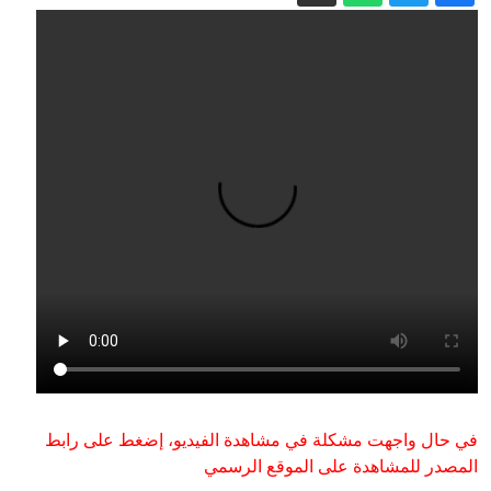
ألمانيا.. رصد مسيرتين مجهولتين تحلقان
فوق قاعدة عسكرية
روسيا وأوكرانيا تلجآن لحرب الخوارزميات..
فمن يصمد أكثر؟
وزير الخارجية التركي: "اتفاق مكة" يماثل
فنيا المادة 5 من ميثاق الناتو الخاصة
بالدفاع الجماعي (فيديو)
العراق يعلن تفكيك شبكة خططت لهجمات
بالمسيّرات
صوفيا تستدعي سفيرة كييف بعد انفجار
المسيرة.. وأوكرانيا: لم نستهدف بلغاريا
إيران مباشر.. الحرس الثوري يشترط لفتح
هرمز والكشف عن مخطط لإدخال قوات
برية إلى طهران
في حال واجهت مشكلة في مشاهدة الفيديو، إضغط على رابط
المصدر للمشاهدة على الموقع الرسمي