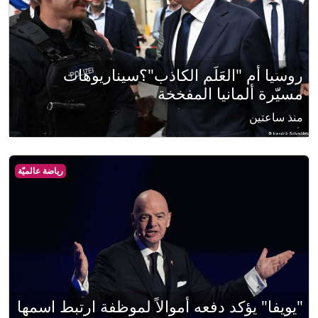
روسيا أم "العَلَم الكاذب"؟سيناريوهات
مسيّرة ألمانيا المفخخة
منذ ساعتين
رياضة عالميّة
"يويفا" يؤكد دفعه أموالاً لموظفة ارتبط اسمها