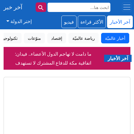
آخر خبر
إختر الدولة
آخر الأخبار
الأكثر قراءة
فيديو
أخبار عالميّة
رياضة عالميّة
إقتصاد
منوّعات
تكنولوجيا
ما دامت لا تهاجم الدول الأعضاء.. فيدان:
آخر الأخبار
اتفاقية مكة للدفاع المشترك لا تستهدف
إيران
فيدان: مصر قد تنضم إلى اتفاقية مكة
للدفاع المشترك
روسيا أم "العَلَم الكاذب"؟سيناريوهات
مسيّرة ألمانيا المفخخة
كيف ألهمت القطط الفلاسفة والعلماء
والروائيين عبر التاريخ؟
"يويفا" يؤكد دفعه أموالاً لموظفة ارتبط