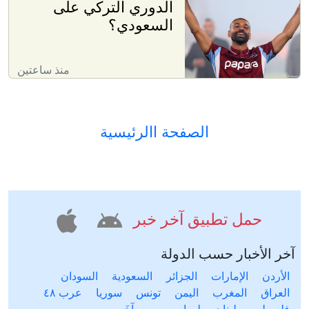
الدوري التركي على
السعودي؟
منذ ساعتين
الصفحة االرئيسية
حمل تطبيق آخر خبر
آخر الأخبار حسب الدولة
الأردن
الإمارات
الجزائر
السعودية
السودان
العراق
المغرب
اليمن
تونس
سوريا
عرب ٤٨
فلسطين
لبنان
ليبيا
مصر
آخَر