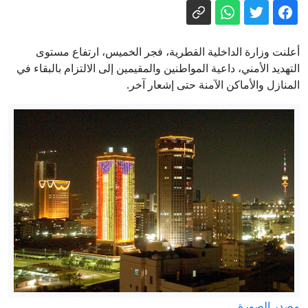
لماذا فضل محمد صلاح الدوري التركي على
السعودي؟
هيئة بحرية بريطانية: سفينة تتعرض
أعلنت وزارة الداخلية القطرية، فجر الخميس، ارتفاع مستوى
لمقذوف مجهول قبالة سلطنة عمان
التهديد الأمني، داعية المواطنين والمقيمين إلى الالتزام بالبقاء في
المنازل والأماكن الآمنة حتى إشعار آخر.
مدفيديف: الغرب استخدم جورجيا كأداة ضد
روسيا
عاجل. - رغم تقدم مفاوضات عُمان..
الحرس الثوري يحسم مصير هرمز: لن يُفتح
إلا بقبول واشنطن شروط إيران
المكوّن الخفي في روبوتات الدردشة.. لماذا
تقلق واشنطن من نماذج الصين؟
إيران مباشر.. الحرس الثوري يشترط لفتح
هرمز والكشف عن مخطط لإدخال قوات
برية إلى طهران
مصدر الصورة