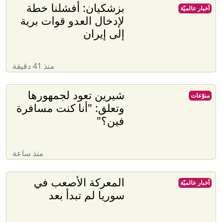
بزشكيان: أفشلنا خطة
أخبار عالميّة
لإدخال العدو قوات برية
إلى إيران
منذ 41 دقيقة
شيرين تعود لجمهورها
منوّعات
وتعلق: "أنا كنت مسافرة
فين؟"
منذ ساعة
المعركة الأصعب في
أخبار عالميّة
سوريا لم تبدأ بعد