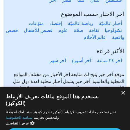
آخر الاخبار حسب الموضوع
أخبار عالميّة
رياضة عالميّة
إقتصاد
منوّعات
تكنولوجيا
ثقافة
صحّة
علوم
قصص للأطفال
قصص
واقعية
عالم الأحلام
الأكثر قراءة
آخر ٢٤ ساعة
آخر أسبوع
آخر شهر
موقع آخر خبر يتيح لك متابعة آخر الأخبار من مختلف المواقع
المحلية والعالمية. آخر خبر يشمل أخبار محلية لعدة دول مثل
الأردن، فلسطين، مصر، السعودية، تونس، المغرب، الجزائر،
×
عرب ٤٨، لبنان، العراق، اليمن وغيرها آخر خبر يتيح متابعة أخبار
يستخدم هذا الموقع ملفات تعريف الارتباط
من شتى المواضيع مثل: أخبار محلية، أخبار عالمية، رياضة،
(الكوكيز)
إقتصاد، ثقافة، منوعات وغيرها تابع الأخبار المحلية والعالمية من
نحن نستخدم ملفات تعريف الارتباط (كوكيز) لفهم كيفية استخدامك لموقعنا
مختلف المواقع الإخبارية: الجزيرة، العربية، بي بي سي، سي ان
ولتحسين تجربتك
سياسة الخصوصية
ان، الحرة، روسيا اليوم، سكاي نيوز وغيرها
عرض التفاصيل