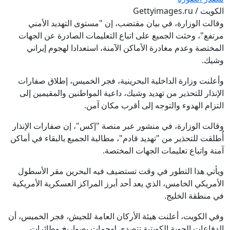
الكويت / Gettyimages.ru
وقالت الوزارة، في بيان مقتضب، إن "مستوى التهديد الأمني
مرتفع"، وحثت الجميع على اتباع التعليمات الصادرة عن الجهات
المختصة وعدم مغادرة الأماكن الآمنة، استعدادا لهجوم إيراني
وشيك.
وأعلنت وزارة الداخلية البحرينية، فجر الخميس، إطلاق صفارات
الإنذار للتحذير من تهديد وشيك، داعية المواطنين والمقيمين إلى
التزام الهدوء والتوجه إلى أقرب مكان آمن.
وقالت الوزارة، في منشور عبر منصة "إكس"، إن صفارات الإنذار
أُطلقت للتحذير من "تهديد قادم"، مطالبة الجميع بالبقاء في أماكن
آمنة واتباع تعليمات الجهات المختصة.
ويأتي هذا التطور في وقت تستضيف فيه البحرين مقر الأسطول
الأمريكي الخامس، الذي يعد أحد أبرز المراكز العسكرية الأمريكية
في منطقة الخليج.
وفي الكويت، أعلنت هيئة الأركان العامة للجيش، فجر الخميس، أن
الدفاعات الجوية الكويتية تتصدى لهجمات بصواريخ وطائرات