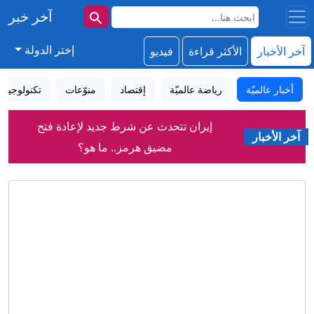
آخر خبر
إختر الدولة
آخر الأخبار
الأكثر قراءة
فيديو
أخبار عالميّة
رياضة عالميّة
إقتصاد
منوّعات
تكنولوجيا
إيران تتحدث عن شرط جديد لإعادة فتح
آخر الأخبار
مضيق هرمز.. ما هو؟
بزشكيان: أفشلنا خطة لإدخال العدو قوات
برية إلى إيران
المعركة الأصعب في سوريا لم تبدأ بعد
"سأفجره بـ4 قنابل".. تهديدات صادمة
لميسي ورونالدو خلال مونديال عام 2026
شيرين تعود لجمهورها وتعلق: "أنا كنت