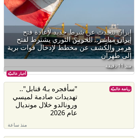
إيران تتحدث عن شرط جديد لإعادة فتح
إيران مباشر.. الحرس الثوري يشترط لفتح
مضيق هرمز.. ما هو؟
هرمز والكشف عن مخطط لإدخال قوات برية
منذ 15 دقيقة
إلى طهران
منذ 11 دقيقة
أخبار عالميّة
"سأفجره بـ4 قنابل"..
رياضة عالميّة
تهديدات صادمة لميسي
ورونالدو خلال مونديال
عام 2026
منذ ساعة