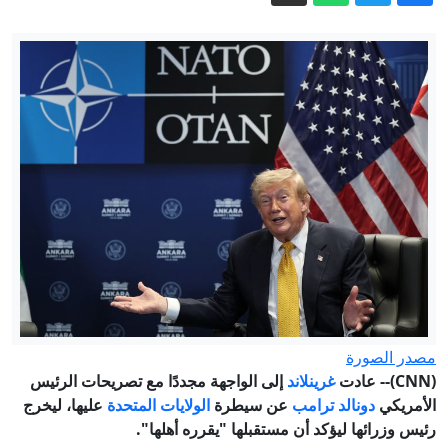
أخطاء الصيف اليومية.. كيف تُبرِّد سيارتك
وتحمي خزان الوقود؟
إلى أين تتجه سياسة كولومبيا مع تنصيب
"نمر ترمب" رئيسا؟
الرئاسة التركية: "اتفاقية مكة" خطوة
تاريخية تصون السلام والاستقرار
بين مهلة الدولة وسلاح الفصائل.. من يربح
معركة 30 سبتمبر بالعراق؟
فيديو. حريق غابات يلتهم نحو 100 هكتار
قرب مدينة ناربون الفرنسية
إيران.. ترمب يؤكد السيطرة على هرمز
وطهران تتحدث عن اتفاق وشيك مع
مصدر الصورة
مسقط
(CNN)-- عادت
غرينلاند
إلى الواجهة مجددًا مع تصريحات الرئيس
الأمريكي
دونالد ترامب
عن سيطرة
الولايات المتحدة
عليها، ليخرج
رئيس وزرائها ليؤكد أن مستقبلها "يقرره أهلها".