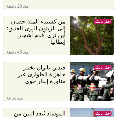
منذ 23 دقيقة
من كستناء المئة حصان
أخبار عالميّة
إلى الزيتون البري العتيق:
أين ترى أقدم أشجار
إيطاليا
منذ 46 دقيقة
فيديو. تايوان تختبر
أخبار عالميّة
جاهزية الطوارئ عبر
مناورة إنذار جوي
منذ ساعة
الموساد يُبعد اثنين من
أخبار عالميّة