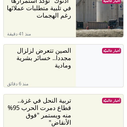
"أدنوك" تؤكد استمرارها
أخبار عالميّة
في تلبية متطلبات عملائها
رغم الهجمات
منذ 41 دقيقة
الصين تتعرض لزلزال
أخبار عالميّة
مجددا.. خسائر بشرية
ومادية
منذ 6 دقائق
تربية النحل في غزة..
أخبار عالميّة
قطاع دمرت الحرب 95%
منه ويستمر "فوق
الأنقاض"