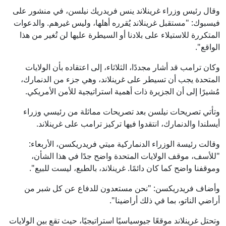
وقال رئيس وزراء غرينلاند ينس فريدريك نيلسن، في منشور على
فيسبوك: "مستقبل غرينلاند يُقرره أهلها، وليس غيرهم. والدعوات
المتكررة للاستيلاء على بلادنا أو السيطرة عليها لن تُغير من هذا
الواقع".
وكان ترامب قد أشار مجددًا، الثلاثاء، إلى اعتقاده بأن الولايات
المتحدة يجب أن تسيطر على غرينلاند، وهي جزء من الدنمارك،
مُشيرًا إلى أن الجزيرة ذات أهمية استراتيجية للأمن الأمريكي.
وتأتي تصريحات نيلسن بعد تصريحات مماثلة من رئيسي وزراء
أيسلندا والدنمارك، انتقدوا فيها تركيز ترامب على غرينلاند.
وقالت رئيسة الوزراء الدنماركية ميتي فريدريكسن، الأربعاء:
"للأسف، موقف الولايات المتحدة واضح جدًا في هذا الشأن،
وموقفنا واضح كما كان دائمًا. غرينلاند، بالطبع، ليست للبيع".
وأضاف فريدريكسن: "نحن مستعدون للدفاع عن كل شبر من
أراضي الناتو، بما في ذلك أراضينا".
وتحتل غرينلاند موقعًا جيوسياسيًا استراتيجيًا، حيث تقع بين الولايات