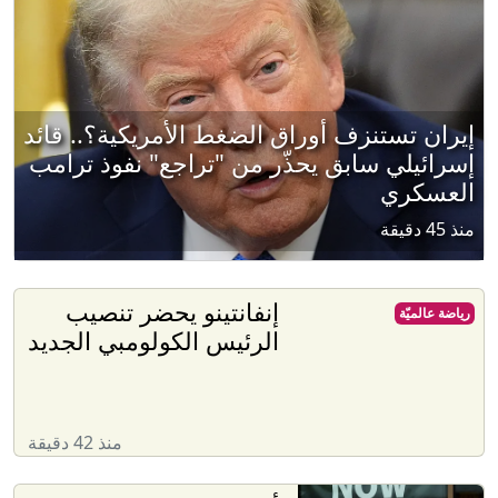
إيران تستنزف أوراق الضغط الأمريكية؟.. قائد
إسرائيلي سابق يحذّر من "تراجع" نفوذ ترامب
العسكري
منذ 45 دقيقة
إنفانتينو يحضر تنصيب
رياضة عالميّة
الرئيس الكولومبي الجديد
منذ 42 دقيقة