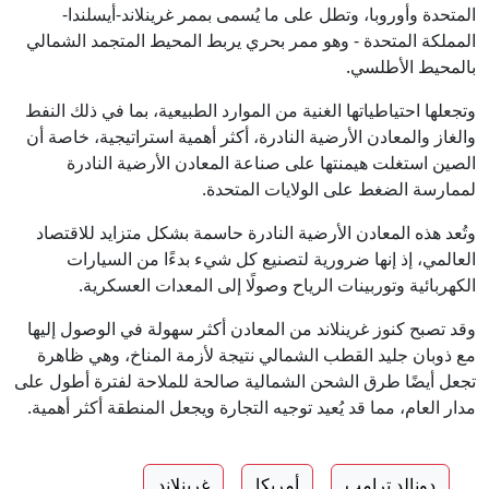
المتحدة وأوروبا، وتطل على ما يُسمى بممر غرينلاند-أيسلندا-
المملكة المتحدة - وهو ممر بحري يربط المحيط المتجمد الشمالي
بالمحيط الأطلسي.
وتجعلها احتياطياتها الغنية من الموارد الطبيعية، بما في ذلك النفط
والغاز والمعادن الأرضية النادرة، أكثر أهمية استراتيجية، خاصة أن
الصين استغلت هيمنتها على صناعة المعادن الأرضية النادرة
لممارسة الضغط على الولايات المتحدة.
وتُعد هذه المعادن الأرضية النادرة حاسمة بشكل متزايد للاقتصاد
العالمي، إذ إنها ضرورية لتصنيع كل شيء بدءًا من السيارات
الكهربائية وتوربينات الرياح وصولًا إلى المعدات العسكرية.
وقد تصبح كنوز غرينلاند من المعادن أكثر سهولة في الوصول إليها
مع ذوبان جليد القطب الشمالي نتيجة لأزمة المناخ، وهي ظاهرة
تجعل أيضًا طرق الشحن الشمالية صالحة للملاحة لفترة أطول على
مدار العام، مما قد يُعيد توجيه التجارة ويجعل المنطقة أكثر أهمية.
دونالد ترامب
أمريكا
غرينلاند