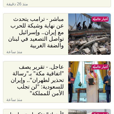
منذ 26 دقيقة
مباشر - ترامب يتحدث
أخبار عالميّة
عن نهاية وشيكة للحرب
مع إيران.. وإسرائيل
تواصل التصعيد في لبنان
والضفة الغربية
منذ ساعة
عاجل. - تقرير يصف
أخبار عالميّة
"اتفاقية مكة" بـ"رسالة
تحذير لطهران".. وإيران
للسعودية: "لن تجلب
الأمن للمملكة"
منذ ساعة