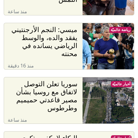
منذ ساعة
ميسي: النجم الأرجنتيني
رياضة عالميّة
يفقد والده، والوسط
الرياضي يسانده في
محنته
منذ 16 دقيقة
سوريا تعلن التوصل
أخبار عالميّة
لاتفاق مع روسيا بشأن
مصير قاعدتي حميميم
وطرطوس
منذ ساعة
البكاء لا يكفي بذكرى