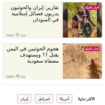
تقارير: إيران والحوثيون
أخبار عالميّة
يدربون فصائل إسلامية
في السودان
منذ 35 دقيقة
هجوم الحوثيين في اليمن
أخبار عالميّة
يقتل 11 ويستهدف
مصفاة سعودية
منذ 48 دقيقة
أمريكا
اسرائيل
إيران
الأكثر تداولا