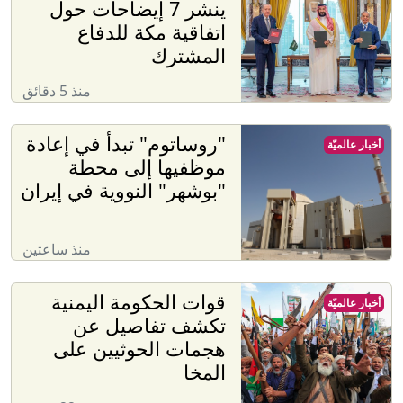
ينشر 7 إيضاحات حول
اتفاقية مكة للدفاع
المشترك
منذ 5 دقائق
"روساتوم" تبدأ في إعادة
أخبار عالميّة
موظفيها إلى محطة
"بوشهر" النووية في إيران
منذ ساعتين
قوات الحكومة اليمنية
أخبار عالميّة
تكشف تفاصيل عن
هجمات الحوثيين على
المخا