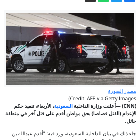
اتساع رقعة المواجهة.. 7 قتلى وعشرات
المصابين بقصف حوثي لميناء المخا باليمن
قارن فيها بين عائلته وعائلة عبدول.. تدوينة
لترمب تشعل الجدل
سباق الزمن بين واشنطن وطهران.. من
يحسم الصراع في مضيق هرمز؟
5 أسئلة حول اتفاقية مكة.. هل تمثل نواة
لـ"ناتو إسلامي"؟
الدفاع الروسية: تحرير بلدتين في دونيتسك
مصدر الصورة
إيران مباشر.. خامنئي يلتقي بزشكيان
Credit: AFP via Getty Images)
وعراقجي يتحدث عن تبادل رسائل مع
(CNN)
—أعلنت وزارة الداخلية
السعودية
، الأربعاء، تنفيذ
حكم
الإعدام
(القتل قصاصا) بحق مواطن أقدم على قتل آخر في منطقة
واشنطن
حائل.
جاء ذلك في بيان للداخلية السعودية، ورد فيه: "أقدم عبدالله بن