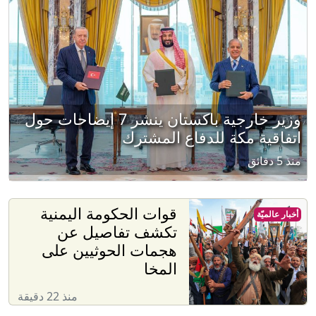
وزير خارجية باكستان ينشر 7 إيضاحات حول
اتفاقية مكة للدفاع المشترك
منذ 5 دقائق
قوات الحكومة اليمنية
أخبار عالميّة
تكشف تفاصيل عن
هجمات الحوثيين على
المخا
منذ 22 دقيقة