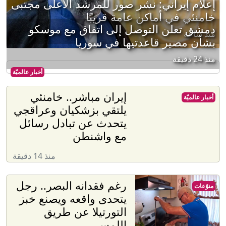
إعلام إيراني: نشر صور للمرشد الأعلى مجتبى
خامنئي في أماكن عامة قريبًا
دمشق تعلن التوصل إلى اتفاق مع موسكو
منذ ساعة
بشأن مصير قاعدتيها في سوريا
منذ 24 دقيقة
أخبار عالميّة
إيران مباشر.. خامنئي
أخبار عالميّة
يلتقي بزشكيان وعراقجي
يتحدث عن تبادل رسائل
مع واشنطن
منذ 14 دقيقة
رغم فقدانه البصر.. رجل
منوّعات
يتحدى واقعه ويصنع خبز
التورتيلا عن طريق
اللمس