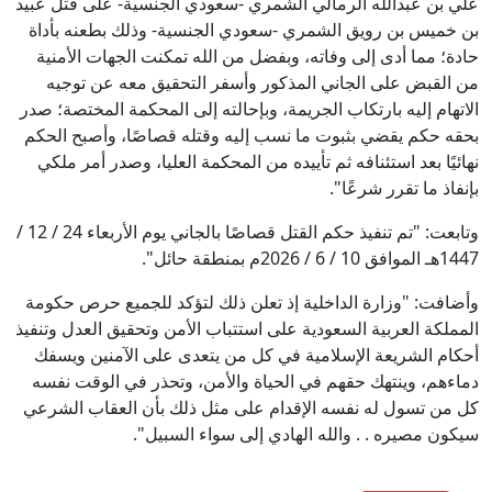
علي بن عبدالله الرمالي الشمري -سعودي الجنسية- على قتل عبيد
بن خميس بن رويق الشمري -سعودي الجنسية- وذلك بطعنه بأداة
حادة؛ مما أدى إلى وفاته، وبفضل من الله تمكنت الجهات الأمنية
من القبض على الجاني المذكور وأسفر التحقيق معه عن توجيه
الاتهام إليه بارتكاب الجريمة، وبإحالته إلى المحكمة المختصة؛ صدر
بحقه حكم يقضي بثبوت ما نسب إليه وقتله قصاصًا، وأصبح الحكم
نهائيًا بعد استئنافه ثم تأييده من المحكمة العليا، وصدر أمر ملكي
بإنفاذ ما تقرر شرعًا".
وتابعت: "تم تنفيذ حكم القتل قصاصًا بالجاني يوم الأربعاء 24 / 12 /
1447هـ الموافق 10 / 6 / 2026م بمنطقة حائل".
وأضافت: "وزارة الداخلية إذ تعلن ذلك لتؤكد للجميع حرص حكومة
المملكة العربية السعودية على استتباب الأمن وتحقيق العدل وتنفيذ
أحكام الشريعة الإسلامية في كل من يتعدى على الآمنين ويسفك
دماءهم، وينتهك حقهم في الحياة والأمن، وتحذر في الوقت نفسه
كل من تسول له نفسه الإقدام على مثل ذلك بأن العقاب الشرعي
سيكون مصيره . . والله الهادي إلى سواء السبيل".