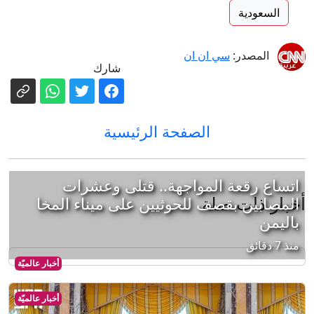
السعودية
المصدر:
سي ان ان
شارك
الصفحة الرئيسية
اتساع رقعة المواجهة.. قتلى وعشرات
أخبار ذات صلة
المصابين بقصف للحوثيين على ميناء المخا
باليمن
منذ 7 دقائق
أخبار عالميّة
أخبار عالميّة