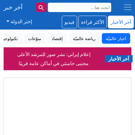
آخر خبر
إختر الدولة
آخر الأخبار
الأكثر قراءة
فيديو
أخبار عالميّة
رياضة عالميّة
إقتصاد
منوّعات
تكنولوجيا
إعلام إيراني: نشر صور للمرشد الأعلى
آخر الأخبار
مجتبى خامنئي في أماكن عامة قريبًا
دمشق تعلن التوصل إلى اتفاق مع موسكو
بشأن مصير قاعدتيها في سوريا
سوريا تعلن التوصل لاتفاق مع روسيا بشأن
مصير قاعدتي حميميم وطرطوس
ميسي: النجم الأرجنتيني يفقد والده،
والوسط الرياضي يسانده في محنته
رغم فقدانه البصر.. رجل يتحدى واقعه