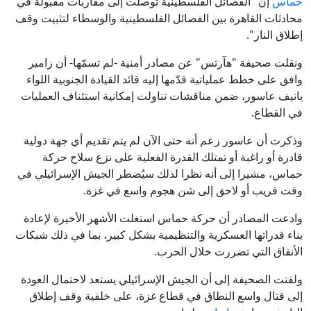
حماس
إن "الفصائل الفلسطينية توصلت إلى مقاربات مقبولة في
محادثات القاهرة بين الفصائل الفلسطينية والوسطاء لتثبيت وقف
إطلاق النار".
ونقلت صحيفة "هآرتس" عن مصادر أمنية -لم تسمّها- أن زامير
وافق على خطط عملياتية قدّمها إليه قائد القيادة الجنوبية اللواء
يانيف عاسور، ضمن مناقشات تناولت إمكانية استئناف العمليات
في القطاع.
وذكرت أن عاسور زعم أنه حتى الآن لم يتم تقديم أي جهة دولية
قادرة أو راغبة أو تمتلك القدرة الفعلية على نزع سلاح حركة
حماس، مشيرا إلى أنه نظرا لذلك سيُضطر الجيش الإسرائيلي في
وقت قريب أو لاحق إلى شن هجوم واسع في غزة.
وادعت المصادر أن حركة حماس استغلت الأشهر الأخيرة لإعادة
بناء قدراتها العسكرية والتنظيمية بشكل كبير، بما في ذلك شبكات
الأنفاق التي تضررت خلال الحرب.
ولفتت الصحيفة إلى أن الجيش الإسرائيلي يستعد لاحتمال العودة
إلى قتال واسع النطاق في قطاع غزة، على خلفية وقف إطلاق