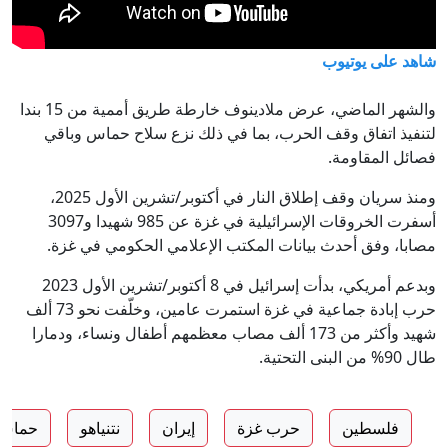
شاهد على يوتيوب
والشهر الماضي، عرض ملادينوف خارطة طريق أممية من 15 بندا
لتنفيذ اتفاق وقف الحرب، بما في ذلك نزع سلاح حماس وباقي
فصائل المقاومة.
ومنذ سريان وقف إطلاق النار في أكتوبر/تشرين الأول 2025،
أسفرت الخروقات الإسرائيلية في غزة عن 985 شهيدا و3097
مصابا، وفق أحدث بيانات المكتب الإعلامي الحكومي في غزة.
وبدعم أمريكي، بدأت إسرائيل في 8 أكتوبر/تشرين الأول 2023
حرب إبادة جماعية في غزة استمرت عامين، وخلّفت نحو 73 ألف
شهيد وأكثر من 173 ألف مصاب معظمهم أطفال ونساء، ودمارا
طال 90% من البنى التحتية.
فلسطين
حرب غزة
إيران
نتنياهو
حماس