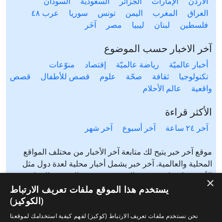
الأردن
الإمارات
الجزائر
السعودية
السودان
العراق
المغرب
اليمن
تونس
سوريا
عرب ٤٨
فلسطين
لبنان
ليبيا
مصر
آخَر
آخر الاخبار حسب الموضوع
أخبار عالميّة
رياضة عالميّة
إقتصاد
منوّعات
تكنولوجيا
ثقافة
صحّة
علوم
قصص للأطفال
قصص
واقعية
عالم الأحلام
الأكثر قراءة
آخر ٢٤ ساعة
آخر أسبوع
آخر شهر
موقع آخر خبر يتيح لك متابعة آخر الأخبار من مختلف المواقع
المحلية والعالمية. آخر خبر يشمل أخبار محلية لعدة دول مثل
الأردن، فلسطين، مصر، السعودية، تونس، المغرب، الجزائر،
×
عرب ٤٨، لبنان، العراق، اليمن وغيرها آخر خبر يتيح متابعة أخبار
يستخدم هذا الموقع ملفات تعريف الارتباط
من شتى المواضيع مثل: أخبار محلية، أخبار عالمية، رياضة،
(الكوكيز)
إقتصاد، ثقافة، منوعات وغيرها تابع الأخبار المحلية والعالمية من
نحن نستخدم ملفات تعريف الارتباط (كوكيز) لفهم كيفية استخدامك لموقعنا