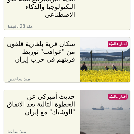
التكنولوجيا والذكاء
الاصطناعي
منذ 28 دقيقة
سكان قرية بلغارية قلقون
أخبار عالميّة
من "عواقب" توريط
قريتهم في حرب إيران
منذ ساعتين
حديث أميركي عن
أخبار عالميّة
الخطوة التالية بعد الاتفاق
"الوشيك" مع إيران
منذ ساعة