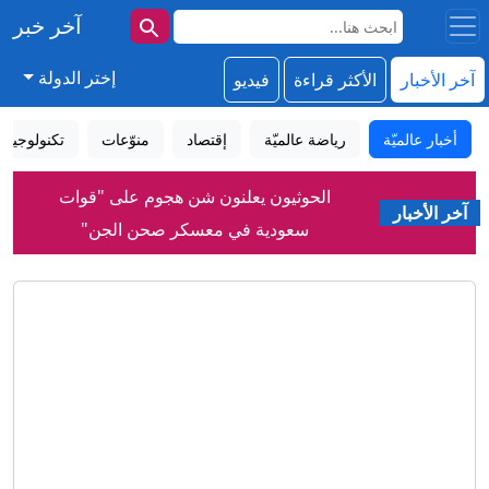
آخر خبر
إختر الدولة
آخر الأخبار
الأكثر قراءة
فيديو
أخبار عالميّة
رياضة عالميّة
إقتصاد
منوّعات
تكنولوجيا
الحوثيون يعلنون شن هجوم على "قوات
سعودية في معسكر صحن الجن"
آخر الأخبار
إيران.. ترمب يؤكد السيطرة على هرمز
وطهران تتحدث عن اتفاق وشيك مع
مسقط
حمد بن جاسم يعلق على اتفاق مكة بين
السعودية وتركيا وباكستان
تغريم "ميتا" 567 مليون دولار، في أكبر
حكم يتعلق بسلامة الأطفال يصدر ضد
عملاق وسائل التواصل الاجتماعي
نهاية "حقبة المراهنات".. أندية البريميرليغ
تتجه نحو التكنولوجيا والذكاء الاصطناعي