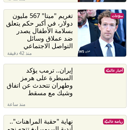
تغريم "ميتا" 567 مليون
منوّعات
دولار، في أكبر حكم يتعلق
بسلامة الأطفال يصدر
ضد عملاق وسائل
التواصل الاجتماعي
منذ 42 دقيقة
إيران.. ترمب يؤكد
أخبار عالميّة
السيطرة على هرمز
وطهران تتحدث عن اتفاق
وشيك مع مسقط
منذ ساعة
نهاية "حقبة المراهنات"..
رياضة عالميّة
أندية البريميرليغ تتجه نحو