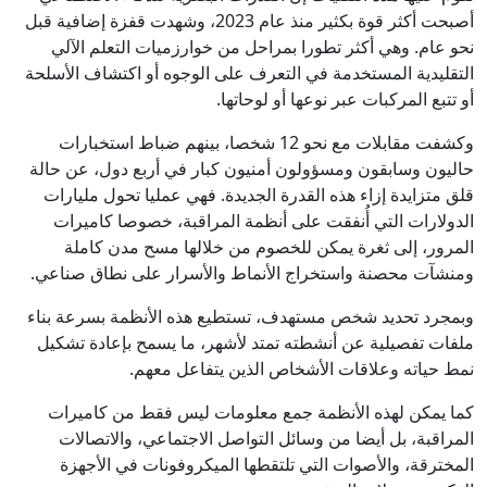
أصبحت أكثر قوة بكثير منذ عام 2023، وشهدت قفزة إضافية قبل
نحو عام. وهي أكثر تطورا بمراحل من خوارزميات التعلم الآلي
التقليدية المستخدمة في التعرف على الوجوه أو اكتشاف الأسلحة
أو تتبع المركبات عبر نوعها أو لوحاتها.
وكشفت مقابلات مع نحو 12 شخصا، بينهم ضباط استخبارات
حاليون وسابقون ومسؤولون أمنيون كبار في أربع دول، عن حالة
قلق متزايدة إزاء هذه القدرة الجديدة. فهي عمليا تحول مليارات
الدولارات التي أُنفقت على أنظمة المراقبة، خصوصا كاميرات
المرور، إلى ثغرة يمكن للخصوم من خلالها مسح مدن كاملة
ومنشآت محصنة واستخراج الأنماط والأسرار على نطاق صناعي.
وبمجرد تحديد شخص مستهدف، تستطيع هذه الأنظمة بسرعة بناء
ملفات تفصيلية عن أنشطته تمتد لأشهر، ما يسمح بإعادة تشكيل
نمط حياته وعلاقات الأشخاص الذين يتفاعل معهم.
كما يمكن لهذه الأنظمة جمع معلومات ليس فقط من كاميرات
المراقبة، بل أيضا من وسائل التواصل الاجتماعي، والاتصالات
المخترقة، والأصوات التي تلتقطها الميكروفونات في الأجهزة