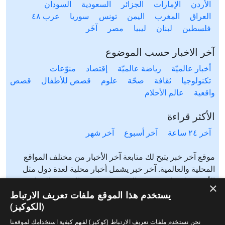
الأردن
الإمارات
الجزائر
السعودية
السودان
العراق
المغرب
اليمن
تونس
سوريا
عرب ٤٨
فلسطين
لبنان
ليبيا
مصر
آخَر
آخر الاخبار حسب الموضوع
أخبار عالميّة
رياضة عالميّة
إقتصاد
منوّعات
تكنولوجيا
ثقافة
صحّة
علوم
قصص للأطفال
قصص
واقعية
عالم الأحلام
الأكثر قراءة
آخر ٢٤ ساعة
آخر أسبوع
آخر شهر
موقع آخر خبر يتيح لك متابعة آخر الأخبار من مختلف المواقع
المحلية والعالمية. آخر خبر يشمل أخبار محلية لعدة دول مثل
الأردن، فلسطين، مصر، السعودية، تونس، المغرب، الجزائر،
×
عرب ٤٨، لبنان، العراق، اليمن وغيرها آخر خبر يتيح متابعة أخبار
يستخدم هذا الموقع ملفات تعريف الارتباط
من شتى المواضيع مثل: أخبار محلية، أخبار عالمية، رياضة،
(الكوكيز)
إقتصاد، ثقافة، منوعات وغيرها تابع الأخبار المحلية والعالمية من
نحن نستخدم ملفات تعريف الارتباط (كوكيز) لفهم كيفية استخدامك لموقعنا