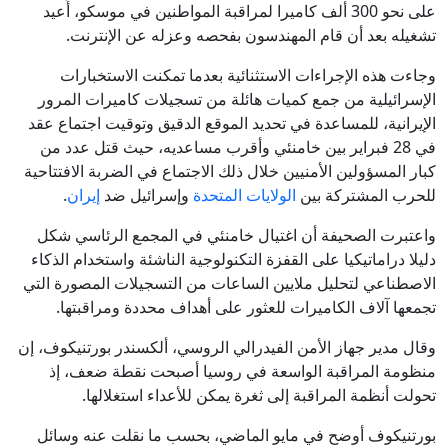
على نحو 300 ألف كاميرا لمراقبة المواطنين في موسكو، أُعيد
تشغيله بعد أن قام المهندسون بفحصه وعزله عن الإنترنت.
وجاءت هذه الإجراءات الاستثنائية بعدما تمكنت الاستخبارات
الإسرائيلية من جمع كميات هائلة من تسجيلات كاميرات المرور
الإيرانية، للمساعدة في تحديد الموقع الدقيق وتوقيت اجتماع عقد
في 28 فبراير بين خامنئي وأقرب مساعديه، حيث قتل عدد من
كبار المسؤولين الأمنيين خلال ذلك الاجتماع في الضربة الافتتاحية
للحرب المشتركة بين
الولايات المتحدة
وإسرائيل ضد
إيران
.
واعتبرت الصحيفة أن اغتيال خامنئي في المجمع الرئاسي شكل
دليلا دراماتيكيا على القفزة التكنولوجية الناشئة واستخدام الذكاء
الاصطناعي لتحليل ملايين الساعات من التسجيلات المصورة التي
تجمعها آلاف الكاميرات للعثور على أهداف محددة ومراقبتها.
وقال مدير جهاز الأمن الفيدرالي الروسي، ألكسندر بورتنيكوف، إن
منظومة المراقبة الواسعة في روسيا أصبحت نقطة ضعف، إذ
تحولت أنظمة المراقبة إلى ثغرة يمكن للأعداء استغلالها.
بورتنيكوف أوضح في مايو الماضي، بحسب ما نقلت عنه وسائل