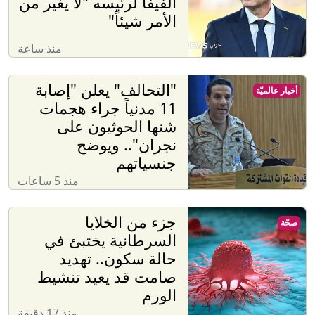
الفيفا لرئيسه "لا يغير من
الأمر شيئاً"
منذ ساعة
"التحالف" يعلن "إصابة
أخبار عالميّة
11 مدنياً جراء هجمات
شنها الحوثيون على
نجران".. ويوضح
جنسياتهم
منذ 5 ساعات
جزء من الخلايا
صحّة
السرطانية يختبئ في
حالة سكون.. تهديد
صامت قد يعيد تنشيط
الورم
منذ 17 دقيقة