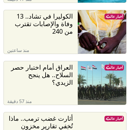
الكوليرا في تشاد.. 13
أخبار عالميّة
وفاة والإصابات تقترب
من 240
منذ ساعتين
العراق أمام اختبار حصر
أخبار عالميّة
السلاح.. هل ينجح
الزيدي؟
منذ 57 دقيقة
أثارت غضب ترمب.. ماذا
أخبار عالميّة
تُخفي تقارير مخزون