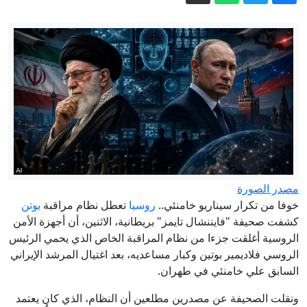
تقترب من 240
وول ستريت جورنال: ترامب يأمر بتحقيق
في تسريبات مخزون الذخائر
أوروبا في مواجهة أزمات تهدد مستقبلها
مصادر: السعودية وباكستان وتركيا ستوقّع
اتفاقية دفاع مشترك اليوم
بلومبيرغ: كثرة حالات الانتحار في قيادة
الأمن السيبراني بالجيش الأمريكي تثير قلق
مصدر الصورة
القادة العسكريين
إيران.. ترمب يتحدث عن نهاية وشيكة
خوفا من تكرار سيناريو خامنئي..
روسيا
تعطل نظام مراقبة
بوتن
للحرب وسط استياء بشأن نقص الذخيرة
كشفت صحيفة "فايننشال تايمز" بريطانية، الاثنين، أن أجهزة الأمن
الروسية أغلقت جزءا من نظام المراقبة الخاص الذي يحمي الرئيس
الروسي فلاديمير بوتين وكبار مساعديه، بعد اغتيال المرشد الإيراني
السابق علي خامنئي في طهران.
ونقلت الصحيفة عن مصدرين مطلعين أن النظام، الذي كان يعتمد