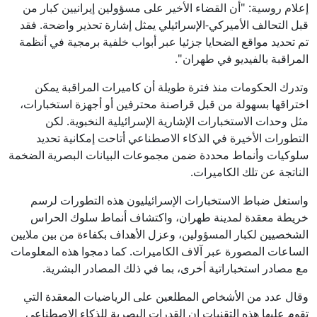
إعلام روسية: "أن القضاء الأخير على مسؤولين إيرانيين كبار من
قبل التحالف الأميركي-الإسرائيلي يمثل إشارة تحذير واضحة. فقد
تم تحديد مواقع الضحايا جزئيا عبر أبواب خلفية برمجية في أنظمة
المراقبة بالفيديو في طهران".
وتدرك الحكومات منذ فترة طويلة أن كاميرات المراقبة يمكن
اختراقها بسهولة من قبل قراصنة محترفين أو أجهزة استخبارات،
مثل وحدات الاستخبارات الإشارية الإسرائيلية النخبوية. لكن
التطورات الأخيرة في الذكاء الاصطناعي أتاحت إمكانية تحديد
سلوكيات وأنماط محددة ضمن مجموعات البيانات البصرية الضخمة
الناتجة عن تلك الكاميرات.
واستغل ضباط الاستخبارات الإسرائيليون هذه التطورات لرسم
خريطة معقدة لمدينة طهران، واكتشاف أنماط سلوك الحراس
الشخصيين لكبار المسؤولين، وعزل الأهداف بكفاءة من بين ملايين
الساعات المصورة عبر آلاف الكاميرات. كما دمجوا هذه المعلومات
مع مصادر استخباراتية أخرى، بما في ذلك المصادر البشرية.
وقال عدد من الأشخاص المطلعين على الرياضيات المعقدة التي
تقوم عليها هذه التقنيات إن القدرات البصرية للذكاء الاصطناعي