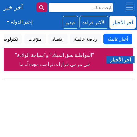
آخر خبر
إختر الدولة
آخر الأخبار
الأكثر قراءة
فيديو
أخبار عالميّة
رياضة عالميّة
إقتصاد
منوّعات
تكنولوجيا
"المواطنة بحق الميلاد" و"سياحة الولادة"
في مرمى قرارات ترامب مجدداً.. ما
آخر الأخبار
القصة؟
لقاحات لا تحتاج إلى التبريد... ابتكار قد يحد
من هدر نصف كمية اللقاحات عالمياً
لماذا رفضت إسرائيل اتفاق غزة بينما قبلته
حماس؟
إنفانتينو: الاتحاد الأوروبي لكرة القدم يقول
إن دعم الفيفا لرئيسه "لا يغير من الأمر
شيئاً"
تأثير الميلاتونين والمغنيسيوم على الأرق