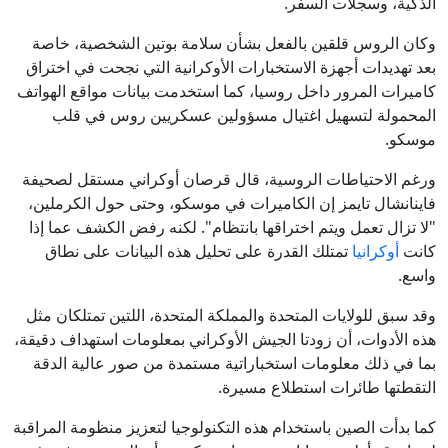
الذكية، وسجلات السفر.
وكان الروس قلقين بالفعل بشأن سلامة بوتين الشخصية، خاصة
بعد تهديدات أجهزة الاستخبارات الأوكرانية التي نجحت في اختراق
كاميرات المرور داخل روسيا، كما استخدمت بيانات مواقع الهواتف
المحمولة لتسهيل اغتيال مسؤولين عسكريين روس في قلب
موسكو.
ورغم الاحتياطات الروسية، قال قرصان أوكراني مستقل لصحيفة
فاينانشال تايمز إن الكاميرات في موسكو، وحتى حول الكرملين،
"لا تزال تعمل ويتم اختراقها بانتظام". لكنه رفض الكشف عما إذا
كانت
أوكرانيا
تمتلك القدرة على تحليل هذه البيانات على نطاق
واسع.
وقد سبق للولايات المتحدة والمملكة المتحدة، اللتين تمتلكان مثل
هذه الأدوات، أن زودتا الجيش الأوكراني بمعلومات استهداف دقيقة،
بما في ذلك معلومات استخباراتية مستمدة من صور عالية الدقة
التقطتها طائرات استطلاع مسيرة.
كما بدأت الصين باستخدام هذه التكنولوجيا لتعزيز منظومة المراقبة