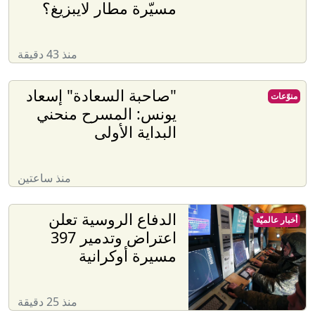
مسيّرة مطار لايبزيغ؟
منذ 43 دقيقة
"صاحبة السعادة" إسعاد
منوّعات
يونس: المسرح منحني
البداية الأولى
منذ ساعتين
الدفاع الروسية تعلن
أخبار عالميّة
اعتراض وتدمير 397
مسيرة أوكرانية
منذ 25 دقيقة