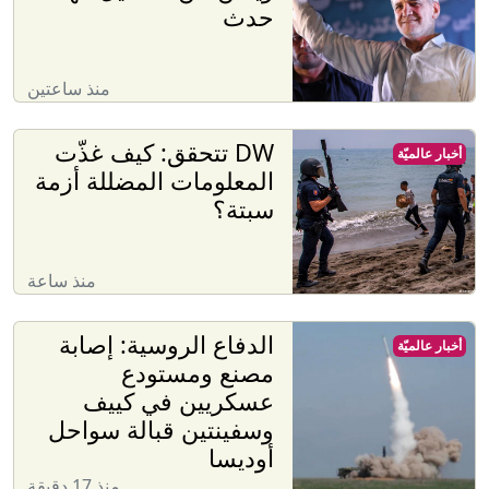
حدث
منذ ساعتين
DW تتحقق: كيف غذّت
أخبار عالميّة
المعلومات المضللة أزمة
سبتة؟
منذ ساعة
الدفاع الروسية: إصابة
أخبار عالميّة
مصنع ومستودع
عسكريين في كييف
وسفينتين قبالة سواحل
أوديسا
منذ 17 دقيقة