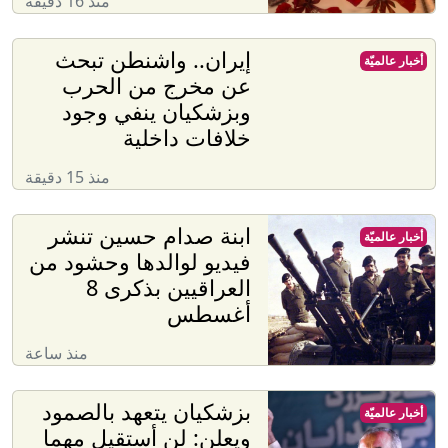
منذ 16 دقيقة
إيران.. واشنطن تبحث
أخبار عالميّة
عن مخرج من الحرب
وبزشكيان ينفي وجود
خلافات داخلية
منذ 15 دقيقة
ابنة صدام حسين تنشر
أخبار عالميّة
فيديو لوالدها وحشود من
العراقيين بذكرى 8
أغسطس
منذ ساعة
بزشكيان يتعهد بالصمود
أخبار عالميّة
ويعلن: لن أستقيل مهما