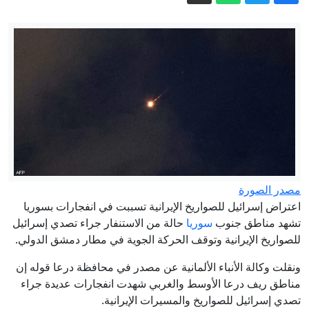
كيف استطاع اليابانيون تغيير نظرة العالم
للمدن المزدحمة؟
بعد تنصيبه.. "النمر" يتعهد بتصفية نفوذ
العصابات في كولومبيا
بزشكيان يتعهد بالصمود ويعلن: لن أستقيل
مهما حدث
الإعصار دولفين يضرب أوكيناوا باليابان
والصين تستعد لوصوله
هجوم "هجين" مُدبَّر أم حادث؟ مَن يقف
خلف مسيّرة مطار لايبزيغ؟
مصدر الصورة
اعتراض إسرائيل للصواريخ الإيرانية تسببت في انفجارات بسوريا
إيران.. واشنطن تبحث عن مخرج من
تشهد مناطق جنوب
سوريا
حالة من الاستنفار جراء تصدي إسرائيل
الحرب وبزشكيان ينفي وجود خلافات
للصواريخ الإيرانية وتوقف الحركة الجوية في مطار دمشق الدولي.
داخلية
ونقلت وكالة الأنباء الألمانية عن مصدر في محافظة درعا قوله إن
مناطق ريف درعا الأوسط والغربي شهدت انفجارات عديدة جراء
تصدي إسرائيل للصواريخ والمسيرات الإيرانية.