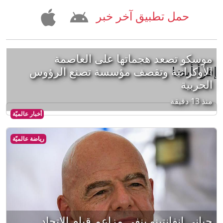
حمل تطبيق آخر خبر
موسكو تصعد هجماتها على العاصمة
إقرأ أيضا
الأوكرانية وتقصف مؤسسة تصنع الرؤوس
الحربية
منذ 13 دقيقة
أخبار عالميّة
رياضة عالميّة
جياني إنفانتينو ينفي مزاعم قيام الاتحاد