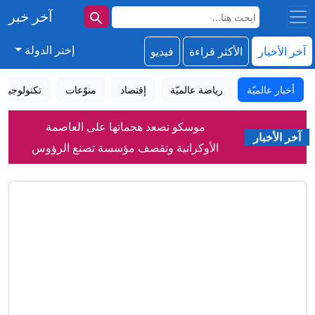
آخر خبر
إختر الدولة
آخر الأخبار
الأكثر قراءة
فيديو
أخبار عالميّة
رياضة عالميّة
إقتصاد
منوّعات
تكنولوجيا
موسكو تصعد هجماتها على العاصمة
آخر الأخبار
الأوكرانية وتقصف مؤسسة تصنع الرؤوس
الحربية
البنتاغون تنشر الدفعة الخامسة من ملفات
الأجسام الطائرة المجهولة
ابنة صدام حسين تنشر فيديو لوالدها
وحشود من العراقيين بذكرى 8 أغسطس
مصور يوثّق مشاهد حالمة لأشجار "الشعلة"
في دبي
جياني إنفانتينو ينفي مزاعم قيام الاتحاد