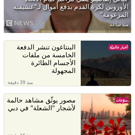
الأوروبي لكرة القدم بدفع أموال لـ"عشيقته
المزعومة"
منذ ساعة
البنتاغون تنشر الدفعة
أخبار عالميّة
الخامسة من ملفات
الأجسام الطائرة
المجهولة
منذ 39 دقيقة
مصور يوثّق مشاهد حالمة
منوّعات
لأشجار "الشعلة" في دبي