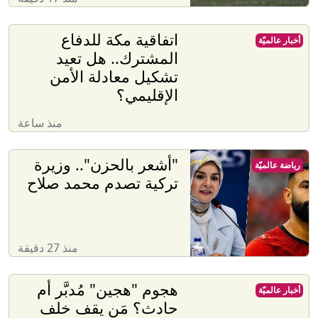
اتفاقية مكة للدفاع
أخبار عالميّة
المشترك.. هل تعيد
تشكيل معادلة الأمن
الإقليمي؟
منذ ساعة
"أشعر بالحزن".. وزيرة
رياضة عالميّة
تركية تصدم محمد صلاح
منذ 27 دقيقة
هجوم "هجين" مُدبَّر أم
أخبار عالميّة
حادث؟ مَن يقف خلف