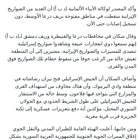
وأكد المصدر لوكالة الأنباء الألمانية (د ب أ) أن العديد من الصواريخ
الإيرانية سقطت في مناطق مفتوحة بريف درعا الأوسط، دون
تسجيل إصابات حتى الآن.
وقال سكان في محافظات درعا والقنيطرة وريف دمشق لـ(د ب أ)
إنهم سمعوا دوي انفجارات عنيفة وشاهدوا صواريخ إسرائيلية
تتصدى للمسيرات والصواريخ الإيرانية، مشيرين إلى أن المنطقة
تعيش حالة من الرعب خوفا من سقوط حطام تلك الصواريخ فوق
المدن والقرى.
وأضاف السكان أن الجيش الإسرائيلي فتح نيران رشاشاته في
منطقة وادي اليرموك، وأن هناك مخاوف من استهداف القرى
والمزارع التي يتواجد فيها فلاحون، وسط حالة من الاستنفار
للجيش الإسرائيلي على طول الشريط الحدودي مع الجولان
السوري المحتل، مؤكدين أنه دفع بتعزيزات عسكرية إلى ثكنة
الجزيرة قرب قرية معرية.
ومن جانبها، أعلنت الهيئة العامة للطيران المدني والنقل الجوي
إغلاق الممرات الجوية الجنوبية للجمهورية العربية السورية بشكل