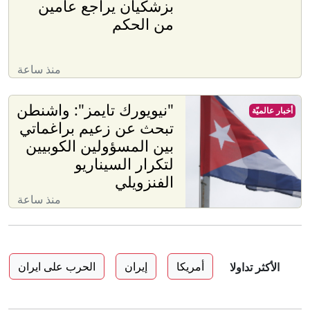
بزشكيان يراجع عامين
من الحكم
منذ ساعة
"نيويورك تايمز": واشنطن
أخبار عالميّة
تبحث عن زعيم براغماتي
بين المسؤولين الكوبيين
لتكرار السيناريو
الفنزويلي
منذ ساعة
أمريكا
إيران
الحرب على ايران
الأكثر تداولا