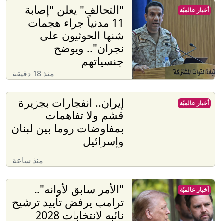
"التحالف" يعلن "إصابة
أخبار عالميّة
11 مدنياً جراء هجمات
شنها الحوثيون على
نجران".. ويوضح
جنسياتهم
منذ 18 دقيقة
إيران.. انفجارات بجزيرة
أخبار عالميّة
قشم ولا تفاهمات
بمفاوضات روما بين لبنان
وإسرائيل
منذ ساعة
"الأمر سابق لأوانه"..
أخبار عالميّة
ترامب يرفض تأييد ترشيح
نائبه لانتخابات 2028