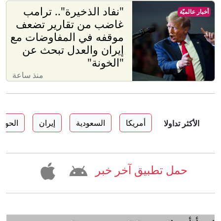
"نفاد الذخيرة".. ترامب
أخبار عالميّة
غاضب من تقارير تضعف
موقفه في المفاوضات مع
إيران والعدل تبحث عن
"الخونة"
منذ ساعة
أمريكا
السعودية
إيران
الحوثي
الأكثر تداولا
حمل تطبيق آخر خبر