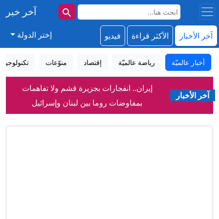
آخر خبر
إختر الدولة
آخر الأخبار
الأكثر قراءة
فيديو
أخبار عالميّة
رياضة عالميّة
إقتصاد
منوّعات
تكنولوجيا
إيران.. انفجارات بجزيرة قشم ولا تفاهمات
آخر الأخبار
بمفاوضات روما بين لبنان وإسرائيل
"الأمر سابق لأوانه".. ترامب يرفض تأييد
ترشيح نائبه لانتخابات 2028
برشلونة يلغي مباراة ودية في طنجة بسبب
سبتة
قوات التحالف: إصابة مدنيين في هجوم
للحوثيين على نجران
إيران.. ترقب لاتفاق بشأن هرمز وانتهاء