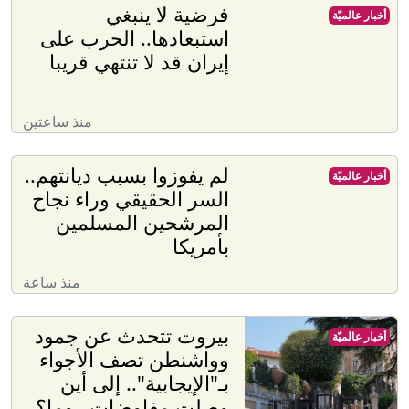
فرضية لا ينبغي
أخبار عالميّة
استبعادها.. الحرب على
إيران قد لا تنتهي قريبا
منذ ساعتين
لم يفوزوا بسبب ديانتهم..
أخبار عالميّة
السر الحقيقي وراء نجاح
المرشحين المسلمين
بأمريكا
منذ ساعة
بيروت تتحدث عن جمود
أخبار عالميّة
وواشنطن تصف الأجواء
بـ"الإيجابية".. إلى أين
وصلت مفاوضات روما؟