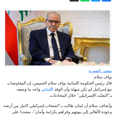
لأول مرة منذ 16 عاما.. إنجاز اقتصادي
سوري في وقت قياسي
السعودية تعلن إصابة مدنيين في هجوم
حوثي استهدف نجران
مسؤول سعودي: تقارير تشير إلى استعداد
جماعات لمهاجمة المملكة
عاجل. - قتلى وجرحى بانفجار عبوة ناسفة
استهدفت حافلة ركاب في جرمانا بريف
دمشق
"التحالف" يعلن "إصابة 11 مدنياً جراء
هجمات شنها الحوثيون على نجران"..
مصدر الصورة
نواف سلام
ويوضح جنسياتهم
مسؤول سعودي لـCNN: المملكة تتأهب
قال رئيس الحكومة اللبنانية نواف سلام الخميس، إن المفاوضات
لهجوم تخطط له ميليشيات عراقية بالتعاون
مع إسرائيل لم تكن سهلة وأن الوفد
اللبناني
واجه ما وصفه
مع الحوثيين
بـ"التعنّت الإسرائيلي" خلال المحادثات.
وأضاف: سلام أن لبنان طالب بـ"انسحاب إسرائيلي كامل من أرضه
وعودة الأهالي إلى بيوتهم وقراهم بكرامة وأمان"، مشددا على