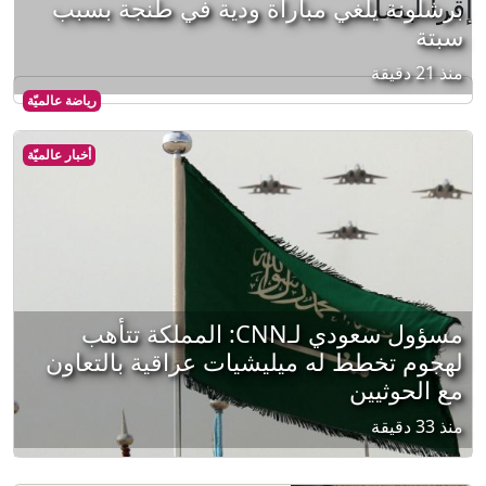
إقرأ أيضا
برشلونة يلغي مباراة ودية في طنجة بسبب
سبتة
منذ 21 دقيقة
رياضة عالميّة
أخبار عالميّة
مسؤول سعودي لـCNN: المملكة تتأهب
لهجوم تخطط له ميليشيات عراقية بالتعاون
مع الحوثيين
منذ 33 دقيقة