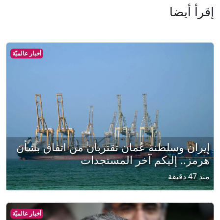
إقرأ أيضا
أخبار عالميّة
إيران وسلطنة عُمان تقتربان من اتفاق بشأن
هرمز.. إليكم آخر المستجدات
منذ 47 دقيقة
أخبار عالميّة