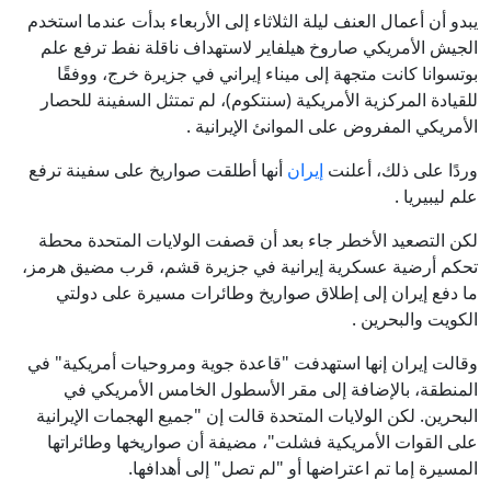
يبدو أن أعمال العنف ليلة الثلاثاء إلى الأربعاء بدأت عندما استخدم
الجيش الأمريكي صاروخ هيلفاير لاستهداف ناقلة نفط ترفع علم
بوتسوانا كانت متجهة إلى ميناء إيراني في جزيرة خرج، ووفقًا
للقيادة المركزية الأمريكية (سنتكوم)، لم تمتثل السفينة للحصار
الأمريكي المفروض على الموانئ الإيرانية .
وردًا على ذلك، أعلنت
إيران
أنها أطلقت صواريخ على سفينة ترفع
علم ليبيريا .
لكن التصعيد الأخطر جاء بعد أن قصفت الولايات المتحدة محطة
تحكم أرضية عسكرية إيرانية في جزيرة قشم، قرب مضيق هرمز،
ما دفع إيران إلى إطلاق صواريخ وطائرات مسيرة على دولتي
الكويت والبحرين .
وقالت إيران إنها استهدفت "قاعدة جوية ومروحيات أمريكية" في
المنطقة، بالإضافة إلى مقر الأسطول الخامس الأمريكي في
البحرين. لكن الولايات المتحدة قالت إن "جميع الهجمات الإيرانية
على القوات الأمريكية فشلت"، مضيفة أن صواريخها وطائراتها
المسيرة إما تم اعتراضها أو "لم تصل" إلى أهدافها.