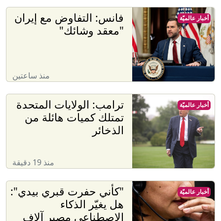
فانس: التفاوض مع إيران
أخبار عالميّة
"معقد وشائك"
منذ ساعتين
ترامب: الولايات المتحدة
أخبار عالميّة
تمتلك كميات هائلة من
الذخائر
منذ 19 دقيقة
"كأني حفرت قبري بيدي":
أخبار عالميّة
هل يغيّر الذكاء
الاصطناعي مصير آلاف