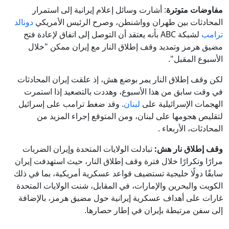
مفاوضات متوترة
: أشارت وسائل إعلام إيرانية إلى استمرار
المحادثات بين طهران وواشنطن، وصرح الرئيس الأمريكي
دونالد
ترامب
لشبكة ABC بأنه يعتقد أن التوصل إلى اتفاق لإعادة فتح
مضيق هرمز وتمديد وقف إطلاق النار مع إيران ممكن "خلال
الأسبوع المقبل".
لكن وقف إطلاق النار يمر بوضع هش، إذ علقت إيران المحادثات
في وقت سابق من هذا الأسبوع، وهددت بالتصعيد إذا استمرت
الهجمات الإسرائيلية على
لبنان
. وقد ضغط ترامب على إسرائيل
لتقليص هجومها على لبنان، ومن المتوقع إجراء المزيد من
المحادثات، الأربعاء .
وقف إطلاق نار هش:
تبادلت الولايات المتحدة وإيران الضربات
مرارًا وتكرارًا خلال فترة وقف إطلاق النار، حيث استهدفت إيران
سابقًا دولًا خليجية تستضيف قواعد عسكرية أمريكية، بما في ذلك
الكويت والبحرين والإمارات، في المقابل، شنت الولايات المتحدة
غارات على أهداف عسكرية إيرانية حول مضيق هرمز، بالإضافة
إلى سفن مرتبطة بإيران في إطار حصارها.