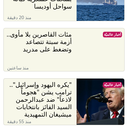
سواحل أوديسا
منذ 20 دقيقة
مئات القاصرين بلا مأوى..
أخبار عالميّة
أزمة سبتة تتصاعد
وتضغط على مدريد
منذ ساعتين
"يكره اليهود وإسرائيل"..
أخبار عالميّة
ترامب يشن "هجوماً
لاذعاً" ضد عبدالرحمن
السيد الفائز بانتخابات
ميشيغان التمهيدية
منذ 55 دقيقة