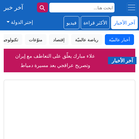
آخر خبر
إختر الدولة
آخر الأخبار
الأكثر قراءة
فيديو
أخبار عالميّة
رياضة عالميّة
إقتصاد
منوّعات
تكنولوجيا
علاء مبارك يعلّق على التعاطف مع إيران
آخر الأخبار
وتصريح عراقجي بعد مسيرة دمياط
إيران وسلطنة عُمان تقتربان من اتفاق
بشأن هرمز.. إليكم آخر المستجدات
"لا يحب الشعب اليهودي".. ترامب يشن
هجوما لاذعا على السيد بسبب إسرائيل
مقتل جنديين إسرائيليين وإصابة 4 في
جنوب لبنان
الدفاع الروسية: ضربنا سفينتين محملتين