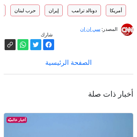
أمريكا
دونالد ترامب
إيران
حرب لبنان
ا
المصدر:
سي ان ان
شارك
الصفحة الرئيسية
أخبار ذات صلة
أخبار عالميّة