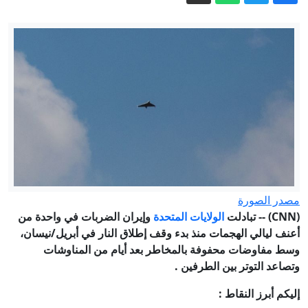
بانتخابات ميشيغان التمهيدية
فوز طبيب أمريكي من أصل مصري في
الانتخابات التمهيدية يُربك حسابات الحزب
الديمقراطي
فانس: التفاوض مع إيران "معقد وشائك"
الكاميرات ترصد لحظة مرور قذيفة
إسرائيلية بمحاذاة منزل مأهول في بلدة
الحنية جنوب لبنان (فيديو)
تحليل.. كيف يتشكل اتفاق بشأن مضيق
هرمز لا يريده ترامب؟
7 خطوات بسيطة للسيطرة على ارتفاع
سكر الدم صباحا
مصدر الصورة
إيران.. اتفاق وشيك بشأن هرمز ومقتل
(CNN)
-- تبادلت
الولايات المتحدة
وإيران الضربات في واحدة من
جنديين إسرائيليين بجنوب لبنان
أعنف ليالي الهجمات منذ بدء وقف إطلاق النار في أبريل/نيسان،
وسط مفاوضات محفوفة بالمخاطر بعد أيام من المناوشات
وتصاعد التوتر بين الطرفين
.
إليكم أبرز النقاط
: