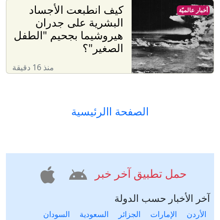
كيف انطبعت الأجساد
أخبار عالميّة
البشرية على جدران
هيروشيما بجحيم "الطفل
الصغير"؟
منذ 16 دقيقة
الصفحة االرئيسية
حمل تطبيق آخر خبر
آخر الأخبار حسب الدولة
الأردن
الإمارات
الجزائر
السعودية
السودان