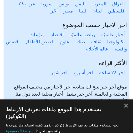
العراق
المغرب
اليمن
تونس
سوريا
عرب ٤٨
فلسطين
لبنان
ليبيا
مصر
آخَر
آخر الاخبار حسب الموضوع
أخبار عالميّة
رياضة عالميّة
إقتصاد
منوّعات
تكنولوجيا
ثقافة
صحّة
علوم
قصص للأطفال
قصص
واقعية
عالم الأحلام
الأكثر قراءة
آخر ٢٤ ساعة
آخر أسبوع
آخر شهر
موقع آخر خبر يتيح لك متابعة آخر الأخبار من مختلف المواقع
المحلية والعالمية. آخر خبر يشمل أخبار محلية لعدة دول مثل
الأردن، فلسطين، مصر، السعودية، تونس، المغرب، الجزائر،
×
عرب ٤٨، لبنان، العراق، اليمن وغيرها آخر خبر يتيح متابعة أخبار
يستخدم هذا الموقع ملفات تعريف الارتباط
من شتى المواضيع مثل: أخبار محلية، أخبار عالمية، رياضة،
(الكوكيز)
إقتصاد، ثقافة، منوعات وغيرها تابع الأخبار المحلية والعالمية من
نحن نستخدم ملفات تعريف الارتباط (كوكيز) لفهم كيفية استخدامك لموقعنا
مختلف المواقع الإخبارية: الجزيرة، العربية، بي بي سي، سي ان
ولتحسين تجربتك
سياسة الخصوصية