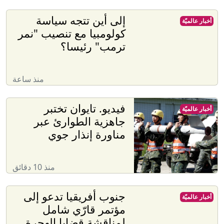
إلى أين تتجه سياسة
أخبار عالميّة
كولومبيا مع تنصيب "نمر
ترمب" رئيسا؟
منذ ساعة
فيديو. تايوان تختبر
أخبار عالميّة
جاهزية الطوارئ عبر
مناورة إنذار جوي
منذ 10 دقائق
جنوب أفريقيا تدعو إلى
أخبار عالميّة
مؤتمر قارّي شامل
لمناقشة قضايا الهجرة