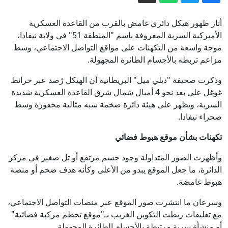
زاخاروفا: هجوم الرئيس البولندي على
روسيا نتاج "عقد تاريخية"
أثار ظهور هيكل دائري غامض بالقرب من القاعدة العسكرية
هل يعطل الحرس الثوري حسم اتفاق
الأميركية السرية المعروفة باسم "المنطقة 51" في ولاية نيفادا،
موجة واسعة من التكهنات على مواقع التواصل الاجتماعي، وسط
الملاحة في هرمز؟
مزاعم تربطه بالأجسام الطائرة المجهولة.
قتلى مدنيون وعسكريون في هجوم
للحوثيين على مأرب
وذكرت صحيفة "ديلي ميل" البريطانية أن الهيكل رُصد عبر خرائط
غوغل على بعد نحو 4 أميال شمال شرق القاعدة العسكرية شديدة
"سياحة القنص" في سراييفو: تحقيقات
السرية، ويظهر على هيئة دائرة ضخمة شبه مثالية محفورة وسط
أوروبية تبحث عن أدلة بعد ثلاثة عقود
صحراء نيفادا.
توقيع الاتفاق الثلاثي بين السعودية وتركيا
تكهنات بشأن موقع هبوط فضائي
وباكستان.. بند "الدفاع المشترك" في صلب
الوثيقة
إيران.. ترمب يؤكد السيطرة على هرمز
وأظهرت الصور المتداولة وجود جسم مرتفع أو تل صغير في مركز
الدائرة، ما جعل الموقع يبدو من الأعلى وكأنه هدف ضخم أو منصة
وطهران تتحدث عن اتفاق وشيك مع
هبوط غامضة.
مسقط
وسرعان ما انتشرت صور الموقع عبر منصات التواصل الاجتماعي،
مع تعليقات ربطت التكوين الغريب بـ"موقع تحطم مركبة فضائية"
أو منشأة سرية مرتبطة بالأجسام الطائرة المجهولة.