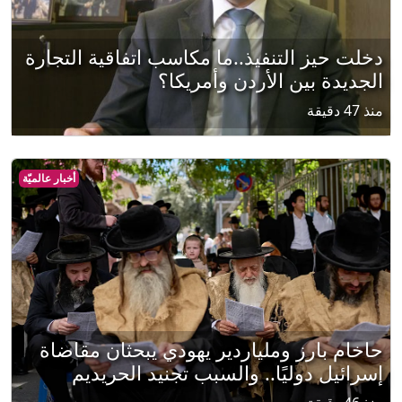
دخلت حيز التنفيذ..ما مكاسب اتفاقية التجارة
الجديدة بين الأردن وأمريكا؟
منذ 47 دقيقة
أخبار عالميّة
حاخام بارز وملياردير يهودي يبحثان مقاضاة
إسرائيل دوليًا.. والسبب تجنيد الحريديم