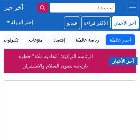
آخر خبر
إختر الدولة
آخر الأخبار
الأكثر قراءة
فيديو
أخبار عالميّة
رياضة عالميّة
إقتصاد
منوّعات
تكنولوجيا
الرئاسة التركية: "اتفاقية مكة" خطوة
آخر الأخبار
تاريخية تصون السلام والاستقرار
إيران تعلق على اتفاق الدفاع بين السعودية
وتركيا وباكستان
رواج إعلان الأمير علي عدم تغير الموقف
من إنفانتينو رغم وصول المستحقات
من بينها الحمص.. ما أبرز مصادر فيتامين
"ب-6" الطبيعية؟
اتفاق دفاع مشترك بين السعودية وتركيا