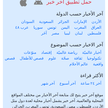
حمل تطبيق آخر خبر
آخر الأخبار حسب الدولة
الأردن
الإمارات
الجزائر
السعودية
السودان
العراق
المغرب
اليمن
تونس
سوريا
عرب ٤٨
فلسطين
لبنان
ليبيا
مصر
آخَر
آخر الاخبار حسب الموضوع
أخبار عالميّة
رياضة عالميّة
إقتصاد
منوّعات
تكنولوجيا
ثقافة
صحّة
علوم
قصص للأطفال
قصص
واقعية
عالم الأحلام
الأكثر قراءة
آخر ٢٤ ساعة
آخر أسبوع
آخر شهر
موقع آخر خبر يتيح لك متابعة آخر الأخبار من مختلف المواقع
المحلية والعالمية. آخر خبر يشمل أخبار محلية لعدة دول مثل
الأردن، فلسطين، مصر، السعودية، تونس، المغرب، الجزائر،