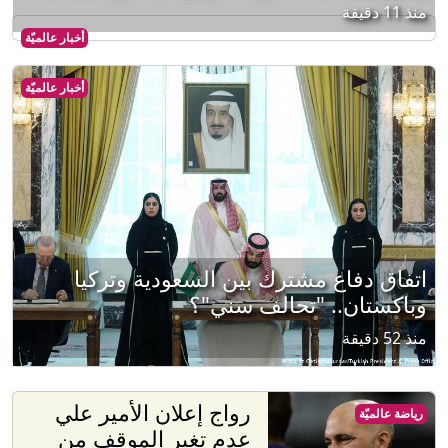
منذ 11 دقيقة
أخبار عالميّة
أخبار عالميّة
اتفاق دفاع مشترك بين السعودية وتركيا
وباكستان.. "تحالف سني"؟
منذ 52 دقيقة
رواج إعلان الأمير علي
رياضة عالميّة
عدم تغير الموقف من