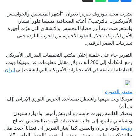
الاستخبارات الأمريكية: بوتين الخاسر في
أوكرانيا يغامر باستفزاز الناتو
نشرت مجلة نيوزويك تقريرا بعنوان: "أشهر المنشقين والجواسيس
هجوم "هجين" مُدبَّر أم حادث؟ مَن يقف
الأمريكيين… بالترتيب"، أعدّته الصحافية ميليسا فلور أفشار،
واستعرضت فيه أبرز قضايا التجسس والانشقاق التي هزّت أجهزة
خلف مسيّرة مطار لايبزيغ؟
الأمن الأمريكية خلال العقود الأخيرة، من الحرب الباردة حتى
الأردن والولايات المتحدة: اتفاقيات
تسريبات العصر الرقمي.
اقتصادية استراتيجية، وجنود أمريكيون بلا
التقرير جاء على خلفية إعلان مكتب التحقيقات الفدرالي الأمريكي
قواعد، فماذا نعرف عن العلاقة بين
الدفاع الروسية: إصابة مصنع ومستودع
رفع المكافأة إلى 200 ألف دولار مقابل معلومات عن مونيكا ويت،
البلدين؟
عسكريين في كييف وسفينتين قبالة
الضابطة السابقة في الاستخبارات الأمريكية التي انشقت إلى
إيران
.
سواحل أوديسا
مقابلة كسرت المألوف.. بزشكيان يراجع
عامين من الحكم
مصدر الصورة
إيران مباشر.. توقعات باتفاق قريب بشأن
مونيكا ويت تتهمها واشنطن بمساعدة الحرس الثوري الإيراني (إف
هرمز وطهران تتعهد بالدفاع عن مذكرة
بي آي)
التفاهم
وتصدّر القائمة روبرت هانسن وألدريتش أميس وإدوارد سنودن
وتشيلسي مانينغ، إلى جانب شخصيات اتُّهمت بالتجسس لصالح
روسيا
وكوبا وإيران والصين. كما أشار التقرير إلى قضايا أحدث مثل
جاك تيكسيرا وأبوزر رحمتي، معتبرا أن تهديد "العميل الداخلي" لا