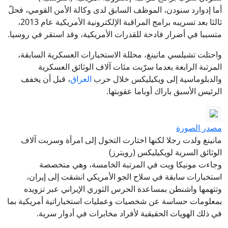
أما إدوارد سنودن، الموظف السابق لدى وكالة الأمن القومي، فحلّ
ثالثا بعد تسريبه برامج المراقبة الإلكترونية الأمريكية عام 2013،
متسببا في أضرار فادحة للقدرات الأمريكية، وقد استقر في روسيا.
واحتلت تشيلسي مانينغ، محللة الاستخبارات العسكرية السابقة،
المرتبة الرابعة بعدما سرّبت مئات آلاف الوثائق العسكرية
والدبلوماسية إلى ويكيليكس خلال حرب
العراق
، قبل أن يخفف
الرئيس الأسبق باراك أوباما عقوبتها.
مصدر الصورة
مانينغ ولدت رجلا لكنها اختارت التحول إلى امرأة وسربت آلاف
الوثائق السرية لويكيليكس (رويترز)
وجاءت مونيكا ويت في المرتبة الخامسة، وهي متخصصة
استخبارات سابقة في سلاح الجو الأمريكي انشقت إلى إيران،
وتتهمها واشنطن بمساعدة الحرس الثوري الإيراني عبر تزويده
بمعلومات حساسة عن شخصيات وعمليات استخباراتية أمريكية بما
في ذلك الهويات الحقيقية لأفراد مخابرات في أدوار سرية.