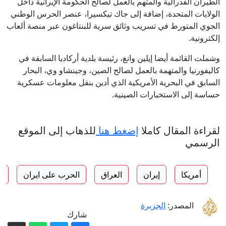
الطيران الفدرالية والمتهم بالعمل لصالح الحكومة الإيرانية داخل
الولايات المتحدة، إضافة إلى جاك تيكسيرا، عنصر الحرس الوطني
الجوي المتورط في تسريب وثائق سرية للبنتاغون عبر منصة ألعاب
إلكترونية.
وشملت القائمة أيضا إيلين وانغ، رئيسة بلدية أركاديا السابقة في
كاليفورنيا والمتهمة بالعمل لصالح الصين، وجينشاو وي، البحار
السابق في البحرية الأمريكية الذي أدين بنقل معلومات عسكرية
حساسة إلى الاستخبارات الصينية.
لقراءة المقال كاملا
إضغط هنا
للذهاب إلى الموقع
الرسمي
أمريكا
إيران
العراق
الحرب على ايران
ر
المصدر:
الجزيرة
شارك