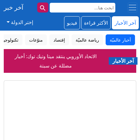
آخر خبر
إختر الدولة
آخر الأخبار
الأكثر قراءة
فيديو
أخبار عالميّة
رياضة عالميّة
إقتصاد
منوّعات
تكنولوجيا
الاتحاد الأوروبي ينتقد ميتا وتيك توك: أخبار
آخر الأخبار
مضللة عن سبتة
موسكو تصعد هجماتها على العاصمة
الأوكرانية وتقصف مؤسسة تصنع الرؤوس
الحربية
البنتاغون تنشر الدفعة الخامسة من ملفات
الأجسام الطائرة المجهولة
بوتين يهنئ الروس بمناسبة يوم الرياضي
مصور يوثّق مشاهد حالمة لأشجار "الشعلة"