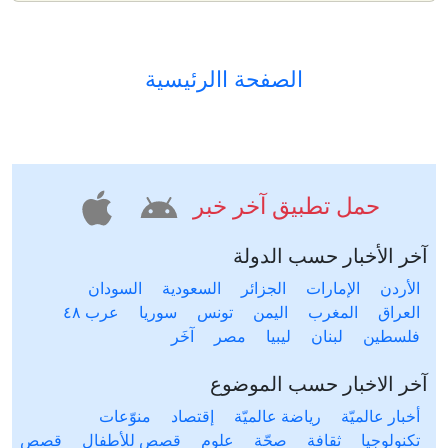
الصفحة االرئيسية
حمل تطبيق آخر خبر
آخر الأخبار حسب الدولة
الأردن
الإمارات
الجزائر
السعودية
السودان
العراق
المغرب
اليمن
تونس
سوريا
عرب ٤٨
فلسطين
لبنان
ليبيا
مصر
آخَر
آخر الاخبار حسب الموضوع
أخبار عالميّة
رياضة عالميّة
إقتصاد
منوّعات
تكنولوجيا
ثقافة
صحّة
علوم
قصص للأطفال
قصص