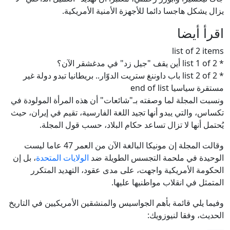
يزال يشكل هاجسا دائما للأجهزة الأمنية الأمريكية.
اقرأ أيضا
list of 2 items
* list 1 of 2 أين يقف "جيل زد" في مدغشقر الآن؟
* list 2 of 2 باب داوننغ ستريت الدوّار.. بريطانيا تبدو دولة غير
مستقرة سياسيا end of list
ونسبت المجلة لما وصفته بـ"شائعات" أن هذه المرأة المولودة في
تكساس، والتي يبدو أنها تجيد اللغة الفارسية، تقيم في إيران، حيث
يُحتمل أنها لا تزال تساعد حكام البلاد، حسب قول المجلة.
وقالت المجلة إن مونيكا البالغة الآن من العمر 47 عاما ليست
الوحيدة في ملحمة التجسس الطويلة ضد
الولايات المتحدة
، بل إن
الحكومة الأمريكية واجهت، على مدى عقود، التهديد المتكرر
المتمثل في انقلاب مواطنيها عليها.
وفيما يلي قائمة بأهم الجواسيس والمنشقين الأمريكيين في التاريخ
الحديث، وفقا لنيوزويك: