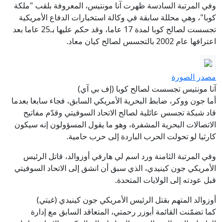
وفي المرتبة السادسة ظهرت آنا مونتيس، المعروفة بلقب "ملكة
كوبا"، وهي محللة سابقة في وكالة استخبارات الدفاع الأمريكية
تجسست لصالح كوبا لمدة 17 عاما، وقد حكم عليها بـ25 عاما بعد
اعترافها عام 2002 بالتجسس لصالح كيان معاد.
مصدر الصورة
آنا مونتيس تجسست لصالح كوبا (إف بي آي)
أما جون ووكر، ضابط البحرية الأمريكي السابق، فجاء سابعا بعدما
قاد شبكة تجسس عائلية لصالح الاتحاد السوفيتي وقدّم مفاتيح
الاتصالات البحرية المشفرة، وهو ما يقول المسؤولون إنه سيكون
كارثيا لو تحولت الحرب الباردة إلى حرب حامية.
وفي المرتبة الثامنة ورد اسم لي هارفي أوزوالد، قاتل الرئيس
الأمريكي جون كينيدي، الذي سبق أن انشق إلى الاتحاد السوفيتي
قبل عودته إلى الولايات المتحدة.
أوزوالد المتهم بقتل الرئيس الأمريكي جون كينيدي (غيتي)
كما تضمّنت القائمة أبوزر رحمتي، المتعاقد السابق مع إدارة