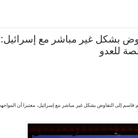
مب يتحدث عن نهاية وشيكة للحرب مع إيران.. وإسرائيل تواصل التصعيد 
صور مفزعة من الجنوب.. قرى لبنانية تُمحى من الخريطة
اوض بشكل غير مباشر مع إسرائيل:
رجية الأمريكية: واشنطن تتحرك لقطع شريان التمويل غير المشروع الذي
صة للعدو
محمد صلاح: ما هو سر الاحتفال الذي أداه أمام جمهور طرابزون سبو
The Atlantic: إيلون ماسك رفض مساعدة أوكرانيا في توجيه ضربات ضد روسيا
مواجهات مع نتنياهو وخلافات بالكابينت بشأن خطة ترمب حول
 قاسم إلى التفاوض بشكل غير مباشر مع إسرائيل، معتبرا أن المواجهة 
روسيا.. قصف مسيرة جوية أوكرانية لمبنى سكني في كيرتش يسفر ع