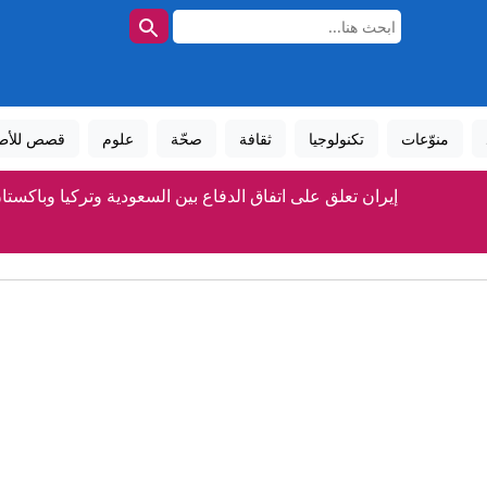
منوّعات
تكنولوجيا
ثقافة
صحّة
علوم
قصص للأط
إيران تعلق على اتفاق الدفاع بين السعودية وتركيا وباكستا
السعودية توضح أهداف اتفاقية الدفاع المشترك مع تركيا وباك
سيدة بعمر 97 عامًا تحطم الرقم القياسي لأكبر امرأة تمشي على جناح طائرة
مدريد في ورطة .. أطفال مهاجرون يبيتون في شوارع سبت
شهباز شريف: اتفاقية مكة للدفاع المشترك تمثل محطة مفصلية في م