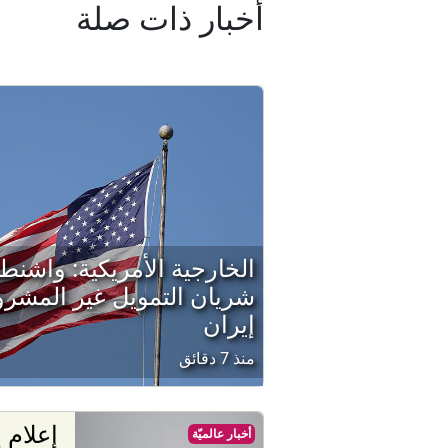
أخبار ذات صلة
الخارجية الأمريكية: واشن
شريان التمويل غير المشروع
إيران
منذ 7 دقائق
إعلام 
أخبار عالميّة