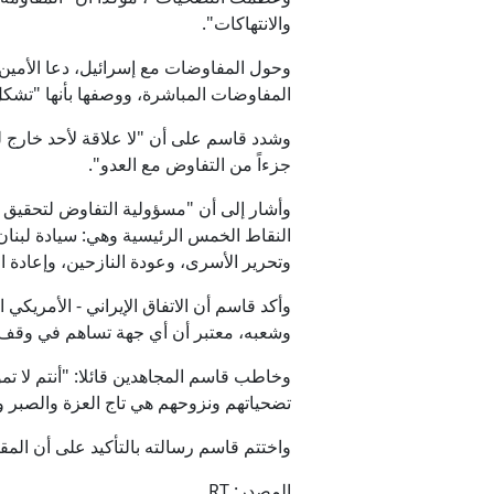
والانتهاكات".
وحول المفاوضات مع إسرائيل، دعا الأمين ال
المفاوضات المباشرة، ووصفها بأنها "تشكل 
وشدد قاسم على أن "لا علاقة لأحد خارج لبن
جزءاً من التفاوض مع العدو".
وأشار إلى أن "مسؤولية التفاوض لتحقيق أ
النقاط الخمس الرئيسية وهي: سيادة لبنان ب
وتحرير الأسرى، وعودة النازحين، وإعادة ال
وأكد قاسم أن الاتفاق الإيراني - الأمريك
وشعبه، معتبر أن أي جهة تساهم في وقف
وخاطب قاسم المجاهدين قائلا: "أنتم لا تمو
تضحياتهم ونزوحهم هي تاج العزة والصبر و
واختتم قاسم رسالته بالتأكيد على أن المقا
المصدر: RT