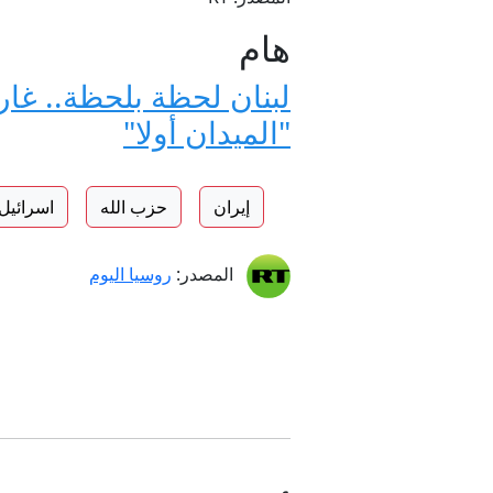
هام
لبنان لحظة بلحظة.. غا
"الميدان أولا"
إيران
حزب الله
اسرائيل
المصدر:
روسيا اليوم