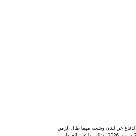
لعقوبات ضد روسيا
فه حتى الآن؟
ية لأوكرانيا
يران؟
شيك مع مسقط
دفاع عن لبنان وشعبه مهما طال الزمن
وعظمت التضحيات"، مؤكدا أن" المقاومة لن تترك الميدان، وستحوله جحيما على إسرائيل، ولن تعود إلى ما قبل 2 مارس 2026، وذلك ردا على العدوان