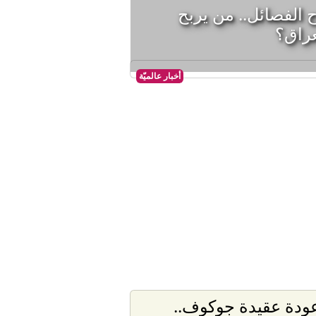
ح الفصائل.. من يربح
أخبار عالميّة
ودة عقيدة جوكوف..