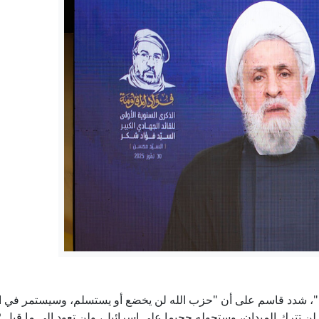
يتش يكشف أجندة محادثاته المقبلة مع زيلينسكي ويوضح موقفه من ا
اتفاقية الدفاع المشترك بين السعودية وباكستان وتركيا.. ما الذي نعر
الجيش الروسي يستهدف في البحر الأسود سفينتين تحملان معدات عسكر
14 جريحاً في تفجير حافلة جرمانا، وتحقيقات لكشف المسؤولين
ترسانة تتآكل.. كيف أهدرت أمريكا ميزتها العسكرية في حرب إ
إيران.. ترمب يؤكد السيطرة على هرمز وطهران تتحدث عن اتفاق و
"، شدد قاسم على أن "حزب الله لن يخضع أو يستسلم، وسيستمر في ال