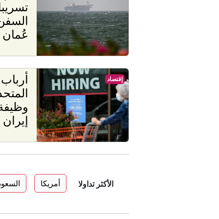
تسريبا
السفن
عُمان
أرباب 
إقتصاد
وظيفة
إيران 
أمريكا
السعود
الأكثر تداولا