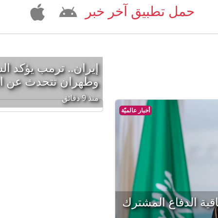
حمل تطبيق آخر خبر
إيران.. ترمب يؤكد ا
وطهران تتحدث عن ا
منذ 9 دقائق
أخبار عالميّة
قية الدفاع المشترك