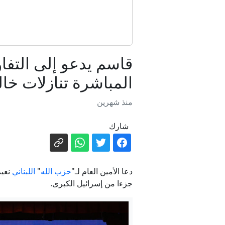
مباشر - ترا
قاسم يدعو إلى التف
الخا
المباشرة تنازلات خال
منذ شهرين
شارك
دعا الأمين العام لـ"
حزب الله
"
اللبناني
نعيم
جزءا من إسرائيل الكبرى.