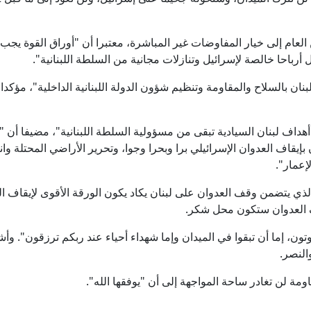
عام إلى خيار المفاوضات غير المباشرة، معتبرا أن "أوراق القوة يجب أن
أرباحا خالصة لإسرائيل وتنازلات مجانية من السلطة اللبنانية".
ان بالسلاح والمقاومة وتنظيم شؤون الدولة اللبنانية الداخلية"، مؤكدا
هداف لبنان السيادية تبقى من مسؤولية السلطة اللبنانية"، مضيفا أن 
إيقاف العدوان الإسرائيلي برا وبحرا وجوا، وتحرير الأراضي المحتلة وان
إعمار".
ي الذي يتضمن وقف العدوان على لبنان يكاد يكون الورقة الأقوى لإيقاف 
 العدوان ستكون محل شكر.
تون، إما أن تبقوا في الميدان وإما شهداء أحياء عند ربكم ترزقون". وأش
النصر.
ومة لن تغادر ساحة المواجهة إلى أن "يوفقها الله".