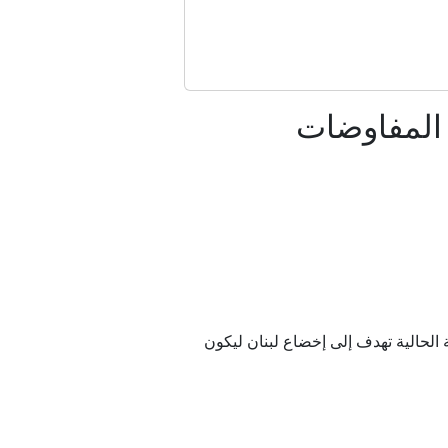
في لبنان والضفة الغربية
 المفاوضات
 تعتمد عليه إيران
ر التركي؟
 غزة
الحالية تهدف إلى إخضاع لبنان ليكون
ن سقوط قتلى