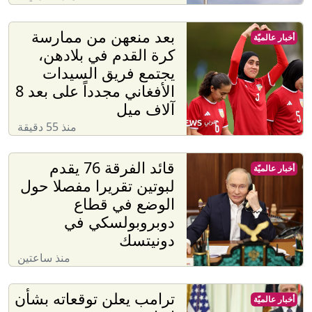
بعد منعهن من ممارسة
أخبار عالميّة
كرة القدم في بلادهن،
يجتمع فريق السيدات
الأفغاني مجدداً على بعد 8
آلاف ميل
منذ 55 دقيقة
قائد الفرقة 76 يقدم
أخبار عالميّة
لبوتين تقريرا مفصلا حول
الوضع في قطاع
دوبروبولسكي في
دونيتسك
منذ ساعتين
ترامب يعلن توقعاته بشأن
أخبار عالميّة