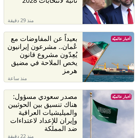
نائبه لانتخابات 2028
منذ 29 دقيقة
بعيداً عن المفاوضات مع
أخبار عالميّة
عُمان.. مشرعون إيرانيون
يُعِدّون مشروع قانون
يخص الملاحة في مضيق
هرمز
منذ ساعة
مصدر سعودي مسؤول:
أخبار عالميّة
هناك تنسيق بين الحوثيين
والميليشيات العراقية
وإيران للإعداد لاعتداءات
ضد المملكة
منذ 22 دقيقة