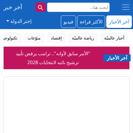
آخر خبر
إختر الدولة
آخر الأخبار
الأكثر قراءة
فيديو
أخبار عالميّة
رياضة عالميّة
إقتصاد
منوّعات
تكنولوجيا
"الأمر سابق لأوانه".. ترامب يرفض تأييد
آخر الأخبار
ترشيح نائبه لانتخابات 2028
إيران.. ترقب لاتفاق بشأن هرمز وانتهاء
جولة مفاوضات روما بين لبنان وإسرائيل
بعيداً عن المفاوضات مع عُمان.. مشرعون
إيرانيون يُعِدّون مشروع قانون يخص
الملاحة في مضيق هرمز
الأرجنتين تخلّد فوزها الدرامي على إنجلترا
في نصف نهائي مونديال 2026 (فيديو)
بعد أزمة ضياء العوضي.. مصر تلغي فعالية