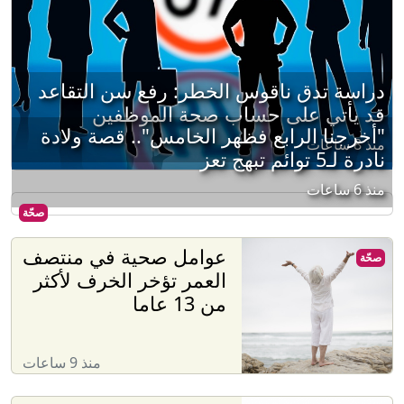
دراسة تدق ناقوس الخطر: رفع سن التقاعد
قد يأتي على حساب صحة الموظفين
"أخرجنا الرابع فظهر الخامس".. قصة ولادة
منذ 8 ساعات
نادرة لـ5 توائم تبهج تعز
منذ 6 ساعات
صحّة
عوامل صحية في منتصف
صحّة
العمر تؤخر الخرف لأكثر
من 13 عاما
منذ 9 ساعات