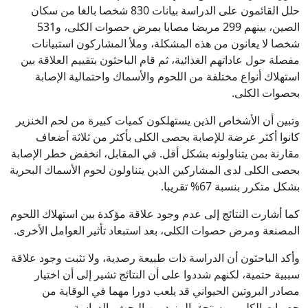
حلل القائمون على الدراسة بيانات 830 شخصا بالغا من سكان
الصين، بينهم 299 مريضا مصابا بمرض حصوات الكلى، و531
شخصا لا يعانون من هذه المشكلة، وملأ المشاركون استبيانات
مفصلة حول عاداتهم الغذائية، ثم قام الباحثون بتقييم العلاقة بين
استهلاك أنواع مختلفة من اللحوم والأسماك واحتمالية الإصابة
بحصوات الكلى.
وتبين أن الأشخاص الذين يستهلكون كميات كبيرة من لحم الخنزير
كانوا أكثر عرضة للإصابة بحصى الكلى بأكثر من ثلاثة أضعاف
مقارنة بمن يتناولونه بشكل أقل. في المقابل، انخفض خطر الإصابة
بحصى الكلى لدى المشاركين الذين يتناولون لحوم الأسماك البحرية
بشكل متكرر بنسبة 67% تقريبا.
كما أشارت النتائج إلى عدم وجود علاقة مؤكدة بين استهلاك اللحوم
المصنعة ومرض حصوات الكلى، بعد استبعاد تأثير العوامل الأخرى.
وأكد الباحثون أن الدراسة ذات طبيعة رصدية، ولا تثبت وجود علاقة
سببية حتمية، لكنهم شددوا على أن النتائج تشير إلى أن اختيار
مصادر البروتين الحيواني قد يلعب دورا مهما في الوقاية من
حصوات الكلى، ويستحق المزيد من البحث والدراسة.