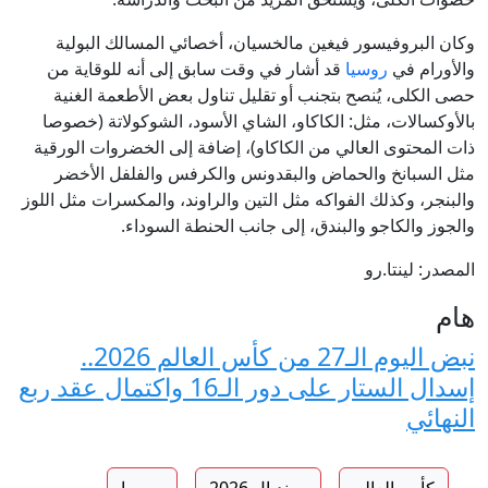
وكان البروفيسور فيغين مالخسيان، أخصائي المسالك البولية
والأورام في
روسيا
قد أشار في وقت سابق إلى أنه للوقاية من
حصى الكلى، يُنصح بتجنب أو تقليل تناول بعض الأطعمة الغنية
بالأوكسالات، مثل: الكاكاو، الشاي الأسود، الشوكولاتة (خصوصا
ذات المحتوى العالي من الكاكاو)، إضافة إلى الخضروات الورقية
مثل السبانخ والحماض والبقدونس والكرفس والفلفل الأخضر
والبنجر، وكذلك الفواكه مثل التين والراوند، والمكسرات مثل اللوز
والجوز والكاجو والبندق، إلى جانب الحنطة السوداء.
المصدر: لينتا.رو
هام
نبض اليوم الـ27 من كأس العالم 2026..
إسدال الستار على دور الـ16 واكتمال عقد ربع
النهائي
كأس العالم
مونديال 2026
روسيا