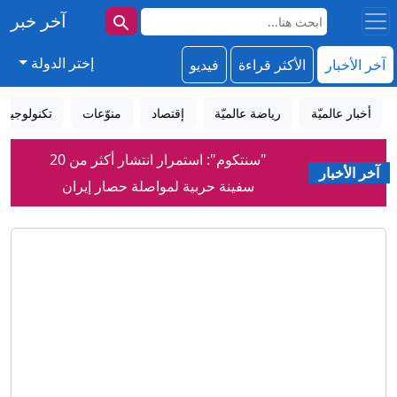
آخر خبر
إختر الدولة
آخر الأخبار
الأكثر قراءة
فيديو
أخبار عالميّة
رياضة عالميّة
إقتصاد
منوّعات
تكنولوجيا
"سنتكوم": استمرار انتشار أكثر من 20
سفينة حربية لمواصلة حصار إيران
آخر الأخبار
تحليل..نتنياهو يعتقد أن إغضاب ترامب هو
خياره الأقل سوءًا
أنهار أوروبا تتجه نحو الجفاف: هذه هي
العواقب
شقوق في طائرات "بوينغ" في أمريكا
تستدعي فحص مئات الطائرات
من هو محسن رضائي الأمين العام الجديد
لمجلس الأمن القومي في إيران؟