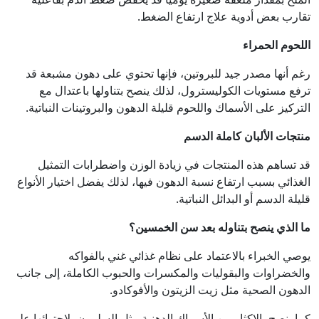
تقارب بعض أدوية علاج ارتفاع الضغط.
اللحوم الحمراء
رغم أنها مصدر جيد للبروتين، فإنها تحتوي على دهون مشبعة قد
ترفع مستويات الكوليسترول، لذلك ينصح بتناولها باعتدال مع
التركيز على الأسماك واللحوم قليلة الدهون والبروتينات النباتية.
منتجات الألبان كاملة الدسم
قد تساهم هذه المنتجات في زيادة الوزن واضطرابات التمثيل
الغذائي بسبب ارتفاع نسبة الدهون فيها، لذلك يفضل اختيار الأنواع
قليلة الدسم أو البدائل النباتية.
ما الذي ينصح بتناوله بعد سن الخمسين؟
يوصي الخبراء بالاعتماد على نظام غذائي غني بالفواكه
والخضراوات والبقوليات والمكسرات والحبوب الكاملة، إلى جانب
الدهون الصحية مثل زيت الزيتون والأفوكادو.
كما ينصح بالإكثار من الأسماك الدهنية مثل السلمون، لاحتوائها على