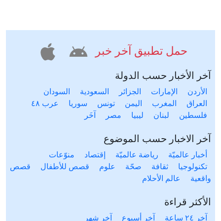
حمل تطبيق آخر خبر
آخر الأخبار حسب الدولة
الأردن
الإمارات
الجزائر
السعودية
السودان
العراق
المغرب
اليمن
تونس
سوريا
عرب ٤٨
فلسطين
لبنان
ليبيا
مصر
آخَر
آخر الاخبار حسب الموضوع
أخبار عالميّة
رياضة عالميّة
إقتصاد
منوّعات
تكنولوجيا
ثقافة
صحّة
علوم
قصص للأطفال
قصص
واقعية
عالم الأحلام
الأكثر قراءة
آخر ٢٤ ساعة
آخر أسبوع
آخر شهر