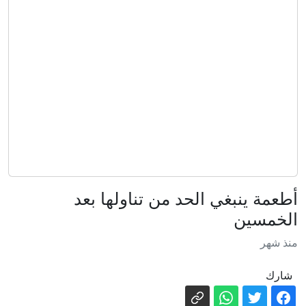
قتلى بهجمات حوثية على المخا والجيش
اليمني يقصف أهدافا للجماعة في مأرب
12 قتيلا و39 جريحا بهجوم كبير لمسيرات
أوكرانية على تتارستان
بين لقطة الشيباني ومنع الأسد عام 2017..
مقارنات حميميم تتصدر المنصات
آسيا تغيّر قواعد الدفاع عن عملاتها..
الاحتياطيات لم تعد السلاح الوحيد
واشنطن تشدد الحصار البحري على إيران
وتغيّر مسار عشرات السفن
أطعمة ينبغي الحد من تناولها بعد
أثناء وجود ترمب.. اعتراض طائرتين اقتربتا
الخمسين
من نادي الغولف
منذ شهر
روسيا تعتبر خيار حصولها على ضمانات
أمنية ملزمة قانونيا من الغرب أمرا ممكنا
شارك
عاجل. - ترامب: نتعامل بـ"هدوء" مع إيران..