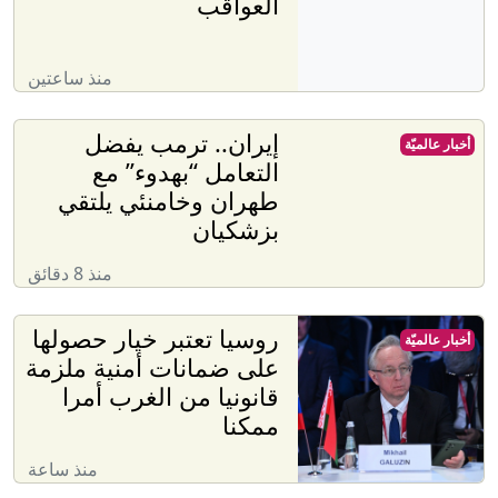
العواقب
منذ ساعتين
إيران.. ترمب يفضل
أخبار عالميّة
التعامل “بهدوء” مع
طهران وخامنئي يلتقي
بزشكيان
منذ 8 دقائق
روسيا تعتبر خيار حصولها
أخبار عالميّة
على ضمانات أمنية ملزمة
قانونيا من الغرب أمرا
ممكنا
منذ ساعة