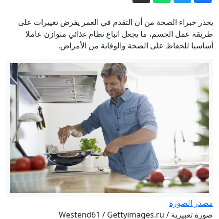
وطهران تتمسك بشروطها لإعادة فتح هرمز
الدفاع الروسية: إسقاط 456 مسيرة
يحذر خبراء الصحة من أن التقدم في العمر يفرض تغييرات على
أوكرانية خلال الليلة الماضية فوق الأراضي
طريقة عمل الجسم، ما يجعل اتباع نظام غذائي متوازن عاملا
أساسيا للحفاظ على الصحة والوقاية من الأمراض.
الروسية
نائب وزير الخارجية الروسي: موسكو لم
تجر أي مفاوضات رسمية مع برلين حول
أوكرانيا في أذربيجان
الحيوانات تشهد تطوراً استثنائياً وسريعاً
لتتمكن من البقاء على قيد الحياة
العيون إلى السماء.. 4 ظواهر فلكية
متزامنة في يوم واحد
إيران.. ترمب يفضل التعامل “بهدوء” مع
طهران وخامنئي يلتقي بزشكيان
مصدر الصورة
صورة تعبيرية / Westend61 / Gettyimages.ru