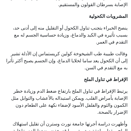
الإصابة بسرطان القولون والمستقيم.
المشروبات الكحولية
ينصح الخبراء بتجنب تناول الكحول أو التقليل منه إلى أدنى حد،
بسبب تأثيره في الكبد والدماغ، وزيادة حساسية الجسم له مع
التقدم في العمر.
وقالت طبيبة طب الشيخوخة كولين كريستماس إن الأدلة تشير
إلى أن الكحول يعد ساما لخلايا الدماغ، وإن الجسم يصبح أكثر تأثرا
به مع التقدم في السن.
الإفراط في تناول الملح
يرتبط الإفراط في تناول الملح بارتفاع ضغط الدم وزيادة خطر
الإصابة بأمراض القلب. ويمكن استبداله بالأعشاب والتوابل مثل
الكمون والثوم والفلفل الأسود لإضفاء نكهة على الطعام دون
الإضرار بالصحة.
وأظهرت دراسة أجرتها جامعة نورث وسترن أن تقليل استهلاك
الملح بمقدار ملعقة صغيرة يوميا قد يخفض ضغط الدم بفاعلية