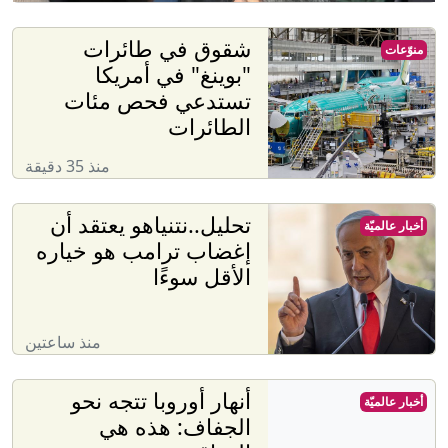
شقوق في طائرات
منوّعات
"بوينغ" في أمريكا
تستدعي فحص مئات
الطائرات
منذ 35 دقيقة
تحليل..نتنياهو يعتقد أن
أخبار عالميّة
إغضاب ترامب هو خياره
الأقل سوءًا
منذ ساعتين
أنهار أوروبا تتجه نحو
أخبار عالميّة
الجفاف: هذه هي