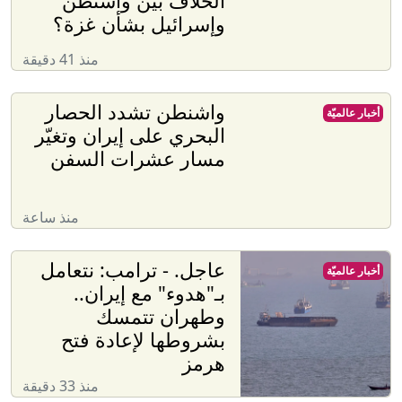
الخلاف بين واشنطن
وإسرائيل بشأن غزة؟
منذ 41 دقيقة
واشنطن تشدد الحصار
أخبار عالميّة
البحري على إيران وتغيّر
مسار عشرات السفن
منذ ساعة
عاجل. - ترامب: نتعامل
أخبار عالميّة
بـ"هدوء" مع إيران..
وطهران تتمسك
بشروطها لإعادة فتح
هرمز
منذ 33 دقيقة