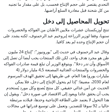
التحدي يقتصر على حجم الإنتاج فحسب، بل على مقدار ما تجنيه
من كل شحنة قبل مغادرة السلع أراضيها.
تحويل المحاصيل إلى دخل
تنتج أوزبكستان عشرات ملايين الأطنان من الفواكه والخضروات
سنويا، وفقا لوزير الزراعة إبروخيم عبد الرحمنوف، لكنه يشدد على
أن حجم الإنتاج وحده لم يعد كافيا.
وقال عبد الرحمنوف في حديث إلى "يورونيوز": "إنتاج 24 مليون
طن هو مجرد هدف واحد، لكن تلك المنتجات يجب أيضا أن تصل إلى
الأسواق وأن تدر دخلا". ويتوقع الوزير أن تبلغ قيمة صادرات الفواكه
والخضروات والمنتجات الغذائية المصنعة 4,5 مليار دولار (4
مليارات يورو) هذا العام، في طريقها إلى تحقيق الهدف المرسوم
لعام 2030، مضيفا: "إذا لم يتحول الإنتاج إلى دخل، فلا يمكن
الحديث عن أمن غذائي حقيقي. كل منتج يُصنع وكل مورد يُستخدم
يجب أن يحقق عائدا ويعود إلى الاقتصاد في صورة دخل". ويقول إن
هذا التحول لا يعتمد على الطاقة الإنتاجية وحدها، فبلاده مرتبطة
حاليا بـ 92 سوقا للتصدير، وتعمل على توسيع قدراتها في مجالات
التعبئة والتغليف والتعليب والتعبئة في زجاجات وغيرها من