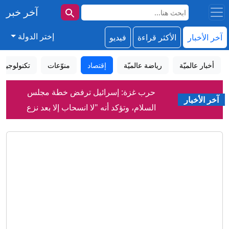
آخر خبر
إختر الدولة
آخر الأخبار
الأكثر قراءة
فيديو
أخبار عالميّة
رياضة عالميّة
إقتصاد
منوّعات
تكنولوجيا
حرب غزة: إسرائيل ترفض خطة مجلس
السلام، وتؤكد أنه "لا انسحاب إلا بعد نزع
آخر الأخبار
سلاح حماس بالكامل"
إعلام إيراني: نشر صور للمرشد الأعلى
مجتبى خامنئي في أماكن عامة قريبًا
دمشق تعلن التوصل إلى اتفاق مع موسكو
بشأن مصير قاعدتيها في سوريا
ميسي: النجم الأرجنتيني يفقد والده،
والوسط الرياضي يسانده في محنته
رغم فقدانه البصر.. رجل يتحدى واقعه
ويصنع خبز التورتيلا عن طريق اللمس