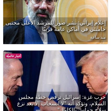
إعلام إيراني: نشر صور للمرشد الأعلى مجتبى
خامنئي في أماكن عامة قريبًا
منذ ساعة
أخبار عالميّة
حرب غزة: إسرائيل ترفض خطة مجلس
السلام، وتؤكد أنه "لا انسحاب إلا بعد نزع
سلاح حماس بالكامل"