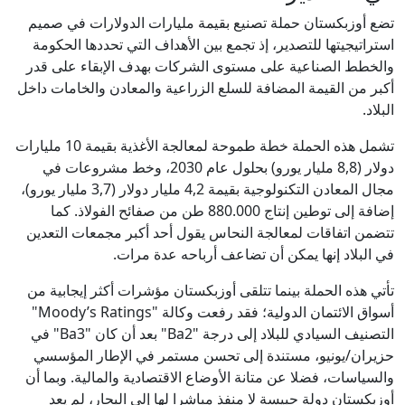
تضع أوزبكستان حملة تصنيع بقيمة مليارات الدولارات في صميم
استراتيجيتها للتصدير، إذ تجمع بين الأهداف التي تحددها الحكومة
والخطط الصناعية على مستوى الشركات بهدف الإبقاء على قدر
أكبر من القيمة المضافة للسلع الزراعية والمعادن والخامات داخل
البلاد.
تشمل هذه الحملة خطة طموحة لمعالجة الأغذية بقيمة 10 مليارات
دولار (8,8 مليار يورو) بحلول عام 2030، وخط مشروعات في
مجال المعادن التكنولوجية بقيمة 4,2 مليار دولار (3,7 مليار يورو)،
إضافة إلى توطين إنتاج 880.000 طن من صفائح الفولاذ. كما
تتضمن اتفاقات لمعالجة النحاس يقول أحد أكبر مجمعات التعدين
في البلاد إنها يمكن أن تضاعف أرباحه عدة مرات.
تأتي هذه الحملة بينما تتلقى أوزبكستان مؤشرات أكثر إيجابية من
أسواق الائتمان الدولية؛ فقد رفعت وكالة "Moody’s Ratings"
التصنيف السيادي للبلاد إلى درجة "Ba2" بعد أن كان "Ba3" في
حزيران/يونيو، مستندة إلى تحسن مستمر في الإطار المؤسسي
والسياسات، فضلا عن متانة الأوضاع الاقتصادية والمالية. وبما أن
أوزبكستان دولة حبيسة لا منفذ مباشرا لها إلى البحار، لم يعد