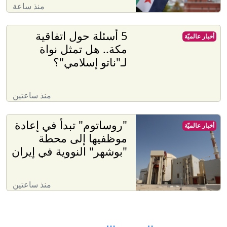
منذ ساعة
5 أسئلة حول اتفاقية
أخبار عالميّة
مكة.. هل تمثل نواة
لـ"ناتو إسلامي"؟
منذ ساعتين
"روساتوم" تبدأ في إعادة
أخبار عالميّة
موظفيها إلى محطة
"بوشهر" النووية في إيران
منذ ساعتين