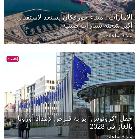
الإمارات.. ميناء خورفكان يستعد لاستقبال
أكبر شحنة سيارات صينية
منذ 3 ساعات
إقتصاد
حقل "كرونوس" بوابة قبرص لإمداد أوروبا
بالغاز في 2028
منذ 3 ساعات