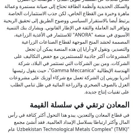
والسكك الحديدية وأنظمة الطاقة تحتاج إلى صيانة مستمرة وعمالة
ماهرة وخبرة من القطاع الخاص، لكن جذب الاستثمارات الخاصة
يرتبط أيضا بالاستقرار السياسي ووضوح الطريق إلى تحقيق الربحية
وتوافر اليد العاملة والثقة في الإطار القانوني. ويشارك بنك التنمية
الآسيوي في منصة "ANORA" للاستثمار في الأغذية الزراعية،
المصممة لحشد المنح الموجهة لقطاع الصناعات الزراعية
والتصدير، وتقول لاو-أرايا إن هذه المنصة يمكن أن تجعل
المشروعات أكثر جاذبية للمستثمرين مع خفض التكاليف على
الشركات. ومن بين الشركات التي تستثمر في البلاد، شركة
الهندسة الإيطالية "Gamma Meccanica"، حيث يقول رئيسها
أندريا بوريني إن الشركة تعمل مع شركاء أوزبك على مشروعات
العزل بالصوف الصخري والزراعة المائية في ظل تنامي الطلب
على تقنيات إنتاج جديدة.
المعادن ترتقي في سلسلة القيمة
في قطاع المعادن والتعدين، يبدو هذا التحول أكثر كثافة في رأس
المال وأكثر ارتباطا بسلاسل الإمداد العالمية. فقد أُنشئ مجمع
"Uzbekistan Technological Metals Complex" (TMK) عام