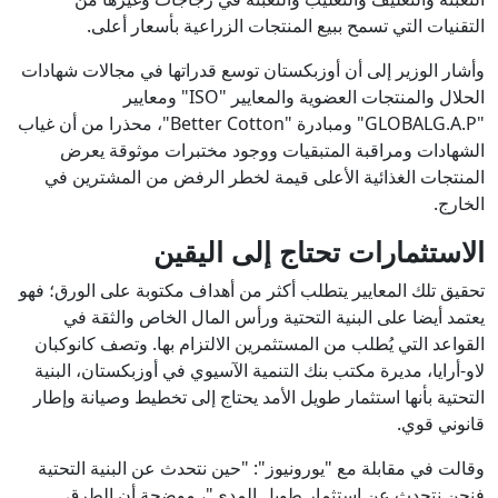
التقنيات التي تسمح ببيع المنتجات الزراعية بأسعار أعلى.
وأشار الوزير إلى أن أوزبكستان توسع قدراتها في مجالات شهادات
الحلال والمنتجات العضوية والمعايير "ISO" ومعايير
"GLOBALG.A.P" ومبادرة "Better Cotton"، محذرا من أن غياب
الشهادات ومراقبة المتبقيات ووجود مختبرات موثوقة يعرض
المنتجات الغذائية الأعلى قيمة لخطر الرفض من المشترين في
الخارج.
الاستثمارات تحتاج إلى اليقين
تحقيق تلك المعايير يتطلب أكثر من أهداف مكتوبة على الورق؛ فهو
يعتمد أيضا على البنية التحتية ورأس المال الخاص والثقة في
القواعد التي يُطلب من المستثمرين الالتزام بها. وتصف كانوكبان
لاو-أرايا، مديرة مكتب بنك التنمية الآسيوي في أوزبكستان، البنية
التحتية بأنها استثمار طويل الأمد يحتاج إلى تخطيط وصيانة وإطار
قانوني قوي.
وقالت في مقابلة مع "يورونيوز": "حين نتحدث عن البنية التحتية
فنحن نتحدث عن استثمار طويل المدى"، موضحة أن الطرق