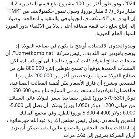
2024، وهو يطور أكثر من 100 مشروع تبلغ قيمتها التقديرية 4,2
مليار دولار (3,7 مليار يورو). ويقول تيمور حكمتولاييف من "TMK"
إن الهدف هو "الاستكشاف الجيولوجي والتنقية والمعالجة" وصولا
إلى إنتاج سلع ذات قيمة مضافة أعلى، بدلا من الاكتفاء بدور المورد
للمواد الخام الحيوية.
وتبدو الجدوى الاقتصادية أوضح ما تكون في صناعة الفولاذ؛ إذ
يوضح باهودير عبد الله يف، رئيس شركة "Uzmetkombinat"، أن
منتجات صفائح الفولاذ كانت تُستورد تقليديا إلى أوزبكستان، لكن
المنشآت الجديدة يتوقع أن تسمح بتوطين إنتاج 880.000 طن من
صفائح الفولاذ سنويا، مع تخصيص أكثر من 200.000 طن منها
للتصدير. ويشرح أن فارق الأسعار يبيّن أهمية المعالجة الصناعية،
فالقضبان الفولاذية المستخدمة في التسليح تباع بنحو 600-650
دولار (530-570 يورو) للطن، بينما يبدأ سعر الفولاذ عالي السبائك
من حوالي 1.200 دولار (1.050 يورو) ويمكن أن يصل إلى 5.000-
6.000 دولار (4.400-5.300 يورو) للطن. وفي مجمع ألماليك
للتعدين والمعادن، يقول رئيس مجلس الإدارة عبد الله خورسانوف
إن اتفاقات معالجة النحاس والتصنيع عالي التقنية يمكن أن تزيد
أرباح الشركة بمرتين إلى ثلاث مرات.