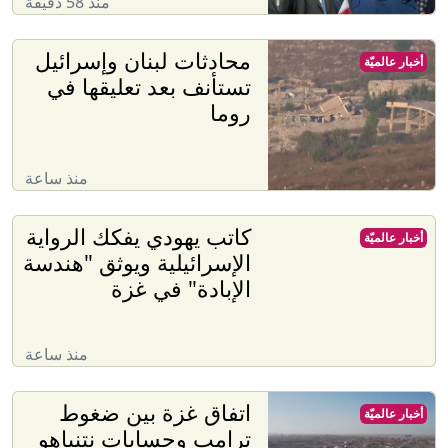
منذ 58 دقيقة
محادثات لبنان وإسرائيل
أخبار عالميّة
تستأنف بعد تعليقها في
روما
منذ ساعة
كاتب يهودي يفكك الرواية
أخبار عالميّة
الإسرائيلية ويوثق "هندسة
الإبادة" في غزة
منذ ساعة
اتفاق غزة بين ضغوط
أخبار عالميّة
ترامب وحسابات نتنياهو