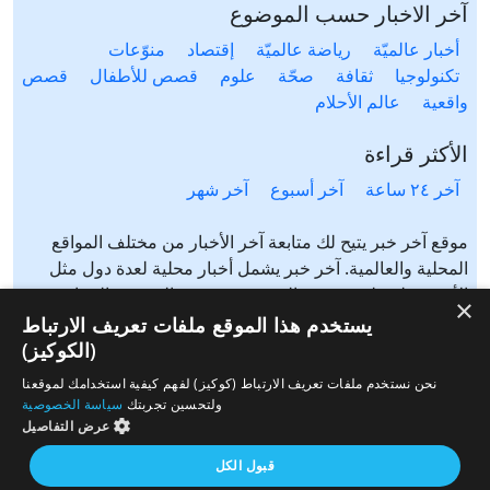
آخر الاخبار حسب الموضوع
أخبار عالميّة
رياضة عالميّة
إقتصاد
منوّعات
تكنولوجيا
ثقافة
صحّة
علوم
قصص للأطفال
قصص
واقعية
عالم الأحلام
الأكثر قراءة
آخر ٢٤ ساعة
آخر أسبوع
آخر شهر
موقع آخر خبر يتيح لك متابعة آخر الأخبار من مختلف المواقع
المحلية والعالمية. آخر خبر يشمل أخبار محلية لعدة دول مثل
الأردن، فلسطين، مصر، السعودية، تونس، المغرب، الجزائر،
×
عرب ٤٨، لبنان، العراق، اليمن وغيرها آخر خبر يتيح متابعة أخبار
يستخدم هذا الموقع ملفات تعريف الارتباط
من شتى المواضيع مثل: أخبار محلية، أخبار عالمية، رياضة،
(الكوكيز)
إقتصاد، ثقافة، منوعات وغيرها تابع الأخبار المحلية والعالمية من
نحن نستخدم ملفات تعريف الارتباط (كوكيز) لفهم كيفية استخدامك لموقعنا
مختلف المواقع الإخبارية: الجزيرة، العربية، بي بي سي، سي ان
ولتحسين تجربتك
سياسة الخصوصية
ان، الحرة، روسيا اليوم، سكاي نيوز وغيرها
عرض التفاصيل
قبول الكل
من نحن
إتصل بنا
سياسة الخصوصية