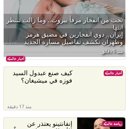
نجت من انفجار مرفأ بيروت.. وما زالت تنتظر
ابنها
إيران.. دوي انفجارين في مضيق هرمز
منذ ساعة
وطهران تكشف تفاصيل مساره الجديد
منذ 5 دقائق
أخبار عالميّة
كيف صنع عبدول السيد
أخبار عالميّة
فوزه في ميشيغان؟
منذ 17 دقيقة
إنفانتينو يعتذر عن
رياضة عالميّة