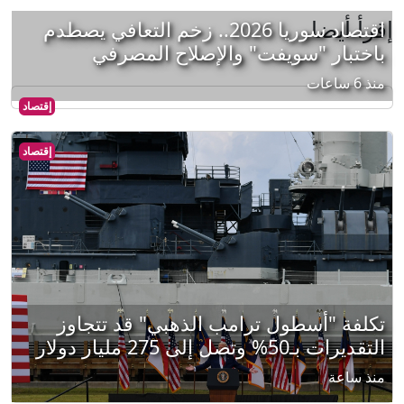
إقرأ أيضا
اقتصاد سوريا 2026.. زخم التعافي يصطدم
باختبار "سويفت" والإصلاح المصرفي
منذ 6 ساعات
إقتصاد
إقتصاد
تكلفة "أسطول ترامب الذهبي" قد تتجاوز
التقديرات بـ50% وتصل إلى 275 مليار دولار
منذ ساعة