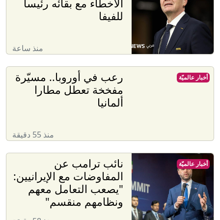
الأخطاء مع بقائه رئيساً
للفيفا
منذ ساعة
رعب في أوروبا.. مسيّرة
أخبار عالميّة
مفخخة تعطل مطارا
ألمانيا
منذ 55 دقيقة
نائب ترامب عن
أخبار عالميّة
المفاوضات مع الإيرانيين:
"يصعب التعامل معهم
ونظامهم منقسم"