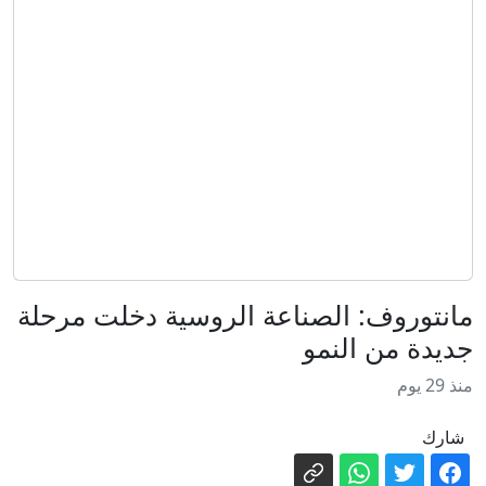
تنتظر ابنها
تكلفة "أسطول ترامب الذهبي" قد تتجاوز
التقديرات بـ50% وتصل إلى 275 مليار
دولار
"يكره اليهود وإسرائيل".. ترامب يشن
"هجوماً لاذعاً" ضد عبدالرحمن السيد الفائز
بانتخابات ميشيغان التمهيدية
منها دعم إنفانتينو.. إليك نتائج الاجتماع
الطارئ لـ"فيفا" في المغرب
زالوجني يقر بسقوط أوراق كييف العسكرية
وتفوق روسيا الميداني
هل يشكل تاكر كارلسون حزبا ثالثا؟
مانتوروف: الصناعة الروسية دخلت مرحلة
جديدة من النمو
ذاكرة القصف وحسابات المصالح.. هل
منذ 29 يوم
تتصالح سوريا الجديدة مع روسيا؟
بعد 150 عاما.. اكتشاف نبتة لاحمة يؤكد
شارك
فرضية داروين