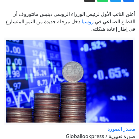
ترامب: تقدم كبير في محادثات هرمز..
والاتفاق يقترب
أعلن النائب الأول لرئيس الوزراء الروسي دينيس مانتوروف أن
ترامب: نتحدث مع الإيرانيين وأفضّل التوصل
القطاع الصناعي في
روسيا
دخل مرحلة جديدة من النمو المتسارع
في إطار إعادة هيكلته.
إلى اتفاق لأنني لا أريد قتل الناس
كاتب يهودي يفكك الرواية الإسرائيلية ويوثق
"هندسة الإبادة" في غزة
اتفاق غزة بين ضغوط ترامب وحسابات
نتنياهو
رئيس الوزراء الكندي يسخر من ترامب بعد
تعطل جهاز التلقين.. (فيديو)
إيران.. دوي انفجارين في مضيق هرمز
وطهران تكشف تفاصيل مساره الجديد
مصدر الصورة
صورة تعبيرية / Globallookpress