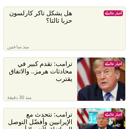
هل يشكل تاكر كارلسون
أخبار عالميّة
حزبا ثالثا؟
منذ ساعتين
ترامب: تقدم كبير في
أخبار عالميّة
محادثات هرمز.. والاتفاق
يقترب
منذ 30 دقيقة
ترامب: نتحدث مع
أخبار عالميّة
الإيرانيين وأفضّل التوصل