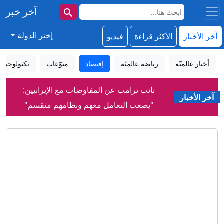
آخر خبر
إختر الدولة
آخر الأخبار
الأكثر قراءة
فيديو
أخبار عالميّة
رياضة عالميّة
إقتصاد
منوّعات
تكنولوجيا
نائب ترامب عن المفاوضات مع الإيرانيين:
آخر الأخبار
"يصعب التعامل معهم ونظامهم منقسم"
كيف صنع عبدول السيد فوزه في
ميشيغان؟
رعب في أوروبا.. مسيّرة مفخخة تعطل
مطارا ألمانيا
إنفانتينو يعتذر عن الأخطاء مع بقائه رئيساً
للفيفا
نجت من انفجار مرفأ بيروت.. وما زالت