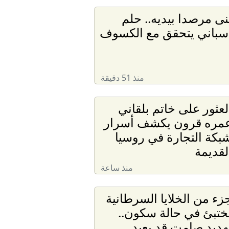
نى مرصدا بيديه.. حلم
سباني يتحقق مع الكسوف
منذ 51 دقيقة
لعثور على خاتم بلقاني
مره قرون يكشف أسرار
بكة التجارة في روسيا
لقديمة
منذ ساعة
زء من الخلايا السرطانية
ختبئ في حالة سكون..
هديد صامت قد يعيد