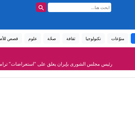
منوّعات
تكنولوجيا
ثقافة
صحّة
علوم
قصص للأط
رئيس مجلس الشورى بإيران يعلق على "استعراضات" ترا
الاستخبارات الأميركية: بوتين قد يختبر تماسك الناتو بهجوم م
كيف نجح الحلفاء في تهريب "سلاح هتلر العجيب" من بولندا المحتلة إل
بـ24 مليون يورو.. فينيسيوس مع ريال مدريد 6 أعوام أخرى وللأبد
جزء من الخلايا السرطانية يختبئ في حالة سكون.. تهديد صامت قد يعيد