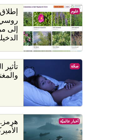
إطلاق 
علوم
روسي 
إلى مر
الدخيل
تأثير ا
صحّة
والمغن
هرمز..
أخبار عالميّة
الأمير