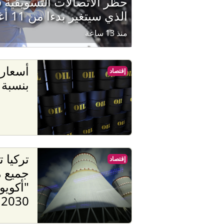
حظر الاتصالات التسويقية ق
الذي سيتغير بدءا من 11 أغسطس
منذ 13 ساعة
أسعار 
إقتصاد
بنسبة 5%
تركيا 
إقتصاد
جميع 
"أكويو
2030