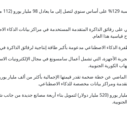
مقتل 7 أشخاص في حادث إطلاق النار في مدرسة بتايلاند
ومن الم
جنة الأمريكية للفنون الجميلة: من المقرر الانتهاء من بناء قوس النصر 
مي على رقائق الذاكرة المتقدمة المستخدمة في مراكز بيانات الذكاء 
محكمة أميركية تغرم ميتا 567 مليون دولار بسبب الأطفال
 قياسية هذا العام.
ة الذكاء الاصطناعي مدعومة بأكبر طاقة إنتاجية لرقائق الذاكرة في ا
"رويترز": الولايات المتحدة طلبت من روسيا الإفراج عن مواطنها رو
جربة الأجهزة، التي تشمل أعمال سامسونغ في مجال الإلكترونيات الاس
اب الكورية الجنوبية.
إيران.. ترمب يتحدث عن نهاية وشيكة للحرب وسط استياء بشأن نق
متقدمة ومراكز بيانات مخصصة للذكاء الاصطناعي.
ساويرس يعلّق على هجوم ترامب ضد عبدالرحمن السيد بسبب إ
وسيخصص من هذه الخطة ما يعادل 455 مليار يورو (520 مليار دولار) لتمويل بناء أربعة 
جنوبية.