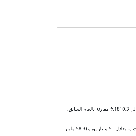
ل مخزونات الذخيرة
لة
ات عالمياً
ً.. ما القصة؟
توقعت شركة "سامسونغ إلكترونكس" الكورية الجنوبية الثلاثاء ارتفاع أرباحها التشغيلية للربع الثاني من العام الحالي 1810.3% مقارنة بالعام السابق،
ودية
وأوضحت المجموعة في بيان إفصاح مالي أن هذه الأرباح التشغيلية للفترة من أبريل/نيسان إلى يونيو/حزيران بلغت ما يعادل 51 مليار يورو (58.3 مليار