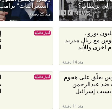
إلى بريطانيا؟
"استعراضات" ترامب
منذ 25 دقيقة
2 مليون يورو..
إ
أخبار عالميّة
وس مع ريال مدريد
ن
ا
منذ 14 دقيقة
س يعلّق على هجوم
ا
أخبار عالميّة
 ضد عبدالرحمن
ب
بسبب إسرائيل
ا
منذ 11 دقيقة