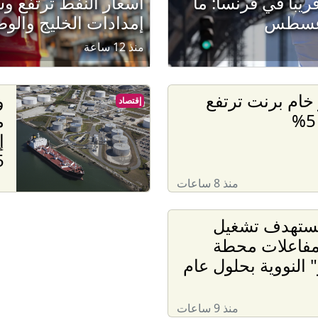
ريبا في فرنسا: ما
أسعار النفط ترتفع 
إمدادات الخليج وال
منذ 12 ساعة
خام برنت ترتفع
و
إقتصاد
م
إ
5
منذ 8 ساعات
تستهدف تشغيل
مفاعلات محطة
" النووية بحلول عام
منذ 9 ساعات