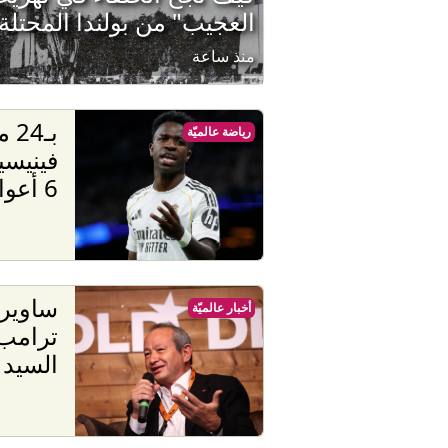
العجيب" من بولندا المحتلة 
منذ ساعة
بـ4
رياضة عالميّة
فينيسي
6 أعوام أخرى وللأبد
ساوير
أخبار عالميّة
ترامب
السيد 