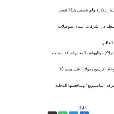
توقع أن ترتفع إيراداتها الفصلية بنسبة 129% على أساس سنوي لتصل إلى ما يعادل 98 مليار يورو (112 مليار دولار). ولم يتضمن هذا التقدير
قبل نهاية ولاية ترامب
الاصطناعي، شركات أشباه الموصلات
لعالم.
برت غيلمان
تهلاكية والهواتف المحمولة، قد سجلت
ص الذخيرة
وكانت سول كشفت في 29 يونيو/حزيران الماضي عن خطة ضخمة تقدر قيمتها الإجمالية بأكثر من ألف مليار يورو (1.4 تريليون دولار) على مدى 10
سرائيل
مصانع جديدة من جانب شركة "سامسونغ" ومنافستها المحلية
شارك