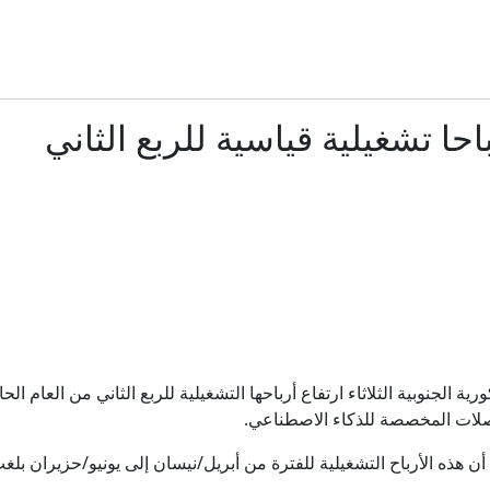
تريت جورنال": ترامب يأمر بإجراء تحقيق بشأن تسريب معلومات حو
غارديان: أزمة سبتة تختبر رهان سانشيز على إسبانيا المستق
حا تشغيلية قياسية للربع الثاني
لقاحات لا تحتاج إلى التبريد... ابتكار قد يحد من هدر نصف كمية اللقاح
المواطنة بحق الميلاد" و"سياحة الولادة" في مرمى قرارات ترامب مجددا
حرائق أوروبا.. لماذا باتت الغابات تشتعل بوتيرة أخطر؟
بنى مرصدا بيديه.. حلم إسباني يتحقق مع الكسوف
صلات المخصصة للذكاء الاصطناعي.
الحوثيون يهاجمون معسكرات حكومية ويقصفون نجران بالسع