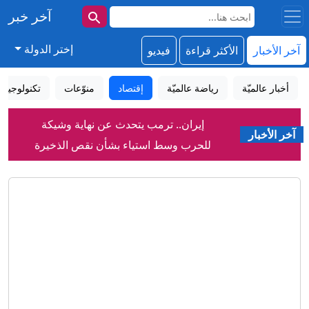
آخر خبر
إختر الدولة
آخر الأخبار
الأكثر قراءة
فيديو
أخبار عالميّة
رياضة عالميّة
إقتصاد
منوّعات
تكنولوجيا
إيران.. ترمب يتحدث عن نهاية وشيكة
آخر الأخبار
للحرب وسط استياء بشأن نقص الذخيرة
رواج إعلان الأمير علي عدم تغير الموقف
من انفنتينو رغم وصول المستحقات
إعلام يمني: انفجارات في مأرب بعد قصف
الحوثيين لمواقع في المدينة
ساويرس يعلّق على هجوم ترامب ضد
عبدالرحمن السيد بسبب إسرائيل
في عالية نجد بالسعودية.. اكتشاف مواقع