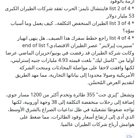
أزمة بالوقود
* list 2 of 4 فايننشال تايمز: الحرب تفقد شركات الطيران الكبرى
53 مليار دولار
* list 3 of 4 الطيران المنخفض التكلفة.. كيف يعمل وما أسباب
نموّه؟
* list 4 of 4 راجع خطط سفرك هذا الصيف.. هل ينهى انهيار
"سبيريت إيرلاينز" عصر الطيران الاقتصادي؟ end of list
وكانت شركة الطيران قد رفضت في يونيو/حزيران الماضي عرضا
أوليا من "كاسل ليك" بلغت قيمته 4.93 مليارات جنيه إسترليني،
لكنها وافقت لاحقا على مواصلة المحادثات ومنحت الشركة
الأمريكية وصولا محدودا إلى بياناتها التجارية، مما مهد الطريق
لتقديم العرض المُحسّن.
وتشغل "إيزي جت" 355 طائرة وتخدم أكثر من 1200 مسار جوي،
إضافة إلى رحلات منخفضة التكلفة إلى 38 وجهة أوروبية، لكنها
تواجه ضغوطا تشغيلية في ظل تداعيات الصراع بالشرق الأوسط،
الذي أدى إلى ارتفاع أسعار وقود الطائرات، مما ضغط على
هوامش أرباح شركات الطيران عالميا.