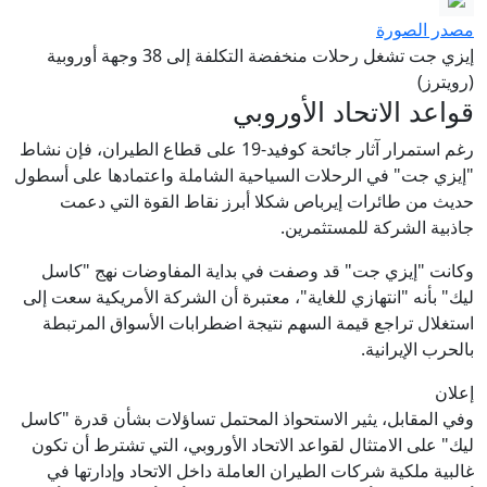
مصدر الصورة
إيزي جت تشغل رحلات منخفضة التكلفة إلى 38 وجهة أوروبية
(رويترز)
قواعد الاتحاد الأوروبي
رغم استمرار آثار جائحة كوفيد-19 على قطاع الطيران، فإن نشاط
"إيزي جت" في الرحلات السياحية الشاملة واعتمادها على أسطول
حديث من طائرات إيرباص شكلا أبرز نقاط القوة التي دعمت
جاذبية الشركة للمستثمرين.
وكانت "إيزي جت" قد وصفت في بداية المفاوضات نهج "كاسل
ليك" بأنه "انتهازي للغاية"، معتبرة أن الشركة الأمريكية سعت إلى
استغلال تراجع قيمة السهم نتيجة اضطرابات الأسواق المرتبطة
بالحرب الإيرانية.
إعلان
وفي المقابل، يثير الاستحواذ المحتمل تساؤلات بشأن قدرة "كاسل
ليك" على الامتثال لقواعد الاتحاد الأوروبي، التي تشترط أن تكون
غالبية ملكية شركات الطيران العاملة داخل الاتحاد وإدارتها في