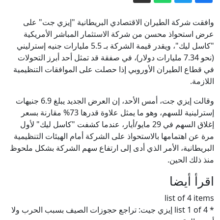
ترامب: إيران هدّدت بـ"إغراق الخليج في
الظلام" إذا استهدفت الولايات المتحدة
وافقت شركة الطيران الاقتصادي البريطانية "إيزي جت" على
محطات توليد الكهرباء الإيرانية
"أزمة سبتة".. المغرب "مستعد" للتعاون
عرض استحواذ محسن من شركة الاستثمار المباشر الأمريكية
"كاسل ليك"، ويقدر قيمة الشركة بـ 5.5 مليارات جنيه إسترليني
في إعادة القصر
(نحو 7.34 مليارات دولار)، في صفقة قد تمثل أحد أبرز التحولات
الأمن الفيدرالي الروسي يفكك شبكة
في قطاع الطيران الأوروبي إذا حصلت على الموافقات التنظيمية
"كريبتو" في موسكو تعمل لصالح كييف
اللازمة.
روسيا تستهدف سفنا أوكرانية وكييف
وقالت إيزي جت، أمس الأحد، إن العرض الجديد يبلغ 6.9 جنيهات
تواصل قصف مستودعات وايلدبيرز
إسترلينية للسهم، وهو ما يمثل علاوة قدرها 73% مقارنة بسعر
"تاس": قراصنة روس يعثرون على وثائق
إغلاق السهم في 29 مايو/أيار، عندما كشفت "كاسل ليك" لأول
تتعلق بالغارات الجوية الأوكرانية على
مرة عن اهتمامها بالاستحواذ على الشركة أمام الهيئات التنظيمية
البريطانية، الأمر الذي أدى إلى ارتفاع سهم الشركة بشكل ملحوظ
محطات النفط في روسيا
شاهد خطابات ترامب المتقلبة بشأن الحرب
منذ ذلك الحين.
مع إيران
اقرأ أيضا
list of 4 items
* list 1 of 4 إيزي جيت: تراجع حجوزات الصيف بسبب الحرب ولا