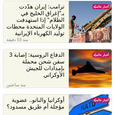
ترامب: إيران هدّدت
أخبار عالميّة
بـ"إغراق الخليج في
الظلام" إذا استهدفت
الولايات المتحدة محطات
توليد الكهرباء الإيرانية
منذ 53 دقيقة
الدفاع الروسية: إصابة 3
أخبار عالميّة
سفن شحن محملة
بإمدادات للجيش
الأوكراني
منذ ساعتين
أوكرانيا والناتو.. عضوية
أخبار عالميّة
مؤجلة أم طريق مسدود؟