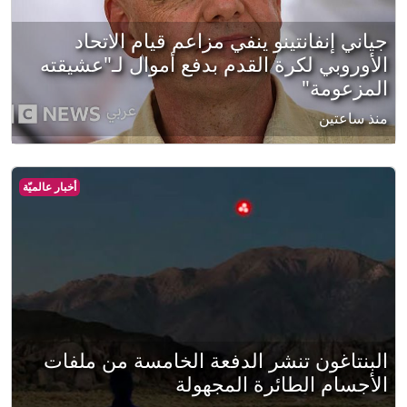
جياني إنفانتينو ينفي مزاعم قيام الاتحاد
الأوروبي لكرة القدم بدفع أموال لـ"عشيقته
المزعومة"
منذ ساعتين
أخبار عالميّة
البنتاغون تنشر الدفعة الخامسة من ملفات
الأجسام الطائرة المجهولة