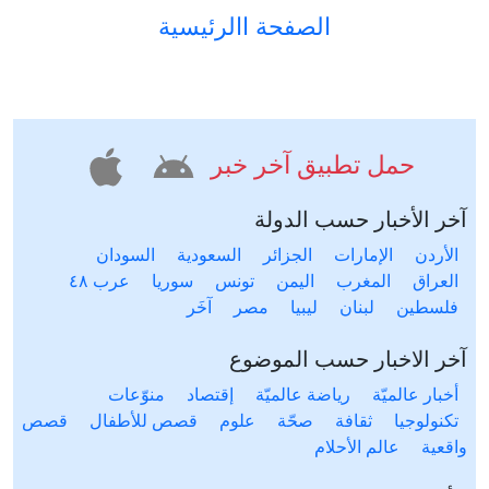
الصفحة االرئيسية
حمل تطبيق آخر خبر
آخر الأخبار حسب الدولة
الأردن
الإمارات
الجزائر
السعودية
السودان
العراق
المغرب
اليمن
تونس
سوريا
عرب ٤٨
فلسطين
لبنان
ليبيا
مصر
آخَر
آخر الاخبار حسب الموضوع
أخبار عالميّة
رياضة عالميّة
إقتصاد
منوّعات
تكنولوجيا
ثقافة
صحّة
علوم
قصص للأطفال
قصص
واقعية
عالم الأحلام