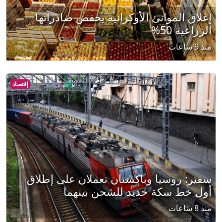
إغلاق الموانئ الأوكرانية يخفض صادراتها
الزراعية 50%
منذ 9 ساعات
إقتصاد
سفير: روسيا وباكستان تعملان على إطلاق
أول خط سكة حديد للشحن بينهما
منذ 8 ساعات