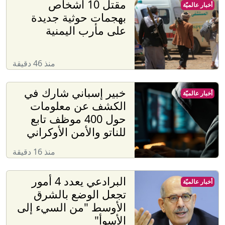
مقتل 10 أشخاص
أخبار عالميّة
بهجمات حوثية جديدة
على مأرب اليمنية
منذ 46 دقيقة
خبير إسباني شارك في
أخبار عالميّة
الكشف عن معلومات
حول 400 موظف تابع
للناتو والأمن الأوكراني
منذ 16 دقيقة
البرادعي يعدد 4 أمور
أخبار عالميّة
تجعل الوضع بالشرق
الأوسط "من السيء إلى
الأسوأ"