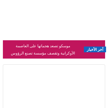
موسكو تصعد هجماتها على العاصمة
الأوكرانية وتقصف مؤسسة تصنع الرؤوس
الحربية
البنتاغون تنشر الدفعة الخامسة من ملفات
آخر الأخبار
الأجسام الطائرة المجهولة
ابنة صدام حسين تنشر فيديو لوالدها
وحشود من العراقيين بذكرى 8 أغسطس
مصور يوثّق مشاهد حالمة لأشجار "الشعلة"
في دبي
جياني إنفانتينو ينفي مزاعم قيام الاتحاد
الأوروبي لكرة القدم بدفع أموال لـ"عشيقته
المزعومة"
"الفاو": ارتفاع أسعار الغذاء في يوليو لأعلى