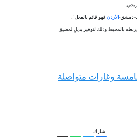
ريخي.
ب-دمشق-
الأردن
فهو قائم بالفعل".
وربطه بالمحيط وذلك لتوفير بديلٍ لمضيق
لخامسة وغارات متواصلة
شارك