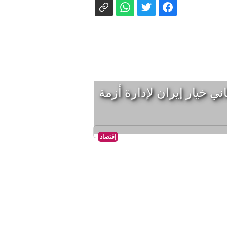
اني خيار إيران لإدارة أزمة
إقتصاد