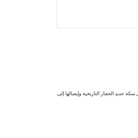
ي ثلاثي؟
روبية
ك" في صلب الوثيقة
دول الثلاث جميعها
 سكة حديد الحجاز التاريخية وإيصالها إلى
بنان