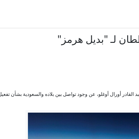
قادة باكستان وتركيا يتوجهون إلى السعودية.. هل يُعلن اتفاق دفاع
هل يعطل الحرس الثوري حسم اتفاق الملاحة في هرمز؟
طان لـ "بديل هرمز"
سياحة القنص في سيراييفو: التحقيقات تتوسع في أربعة دول أو
ع الاتفاق الثلاثي بين السعودية وتركيا وباكستان.. بند "الدفاع المشتر
ق مكة للدفاع المشترك: أي هجوم مسلح على أي دولة يعد هجوما على ال
د القادر أورال أوغلو، عن وجود تواصل بين بلاده والسعودية بشأن تفعيل
الانقلاب جارٍ.. الزمن ليس في صالح إسرائيل لهذه الأسباب
لا اختراق في روما.. إسرائيل ترفض انسحابا جديدا من جنوب ل