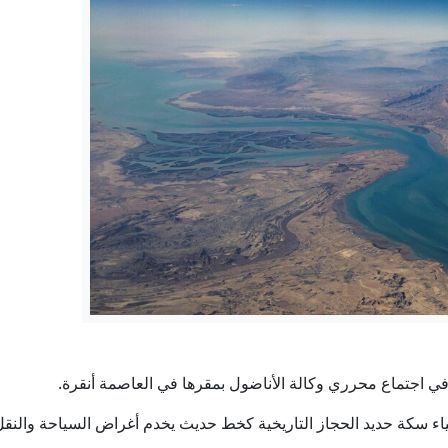
إيران.. ترمب يؤكد السيطرة على هرمز وطهران تتحدث عن اتفاق و
لبنان.. إصابة جندي باستهداف إسرائيلي لجرافة للجيش في الم
بوتين يبحث مع محمد بن زايد آل نهيان هاتفيا الوضع في منطقة الخليج
كيف يمكن إنهاء حرب السودان الوحشية والمنسية؟ - في الإيكو
توقيع اتفاقية دفاع مشترك بين السعودية وباكستان وتركيا
 في اجتماع محرري وكالة الأناضول بمقرها في العاصمة أنقرة.
اء سكة حديد الحجاز التاريخية كخط حديث يخدم أغراض السياحة والنقل