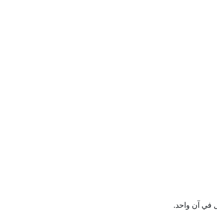
شيك مع مسقط
نصوري
 وأوكرانيا
نوميست
 في آن واحد.