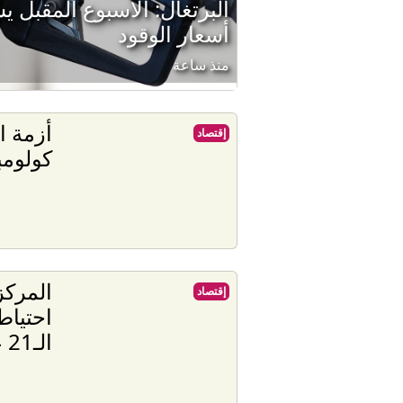
البرتغال: الأسبوع المقبل ي
أسعار الوقود
منذ ساعة
أزمة ا
إقتصاد
كولومب
المركز
إقتصاد
احتياط
الـ21 على التوالي