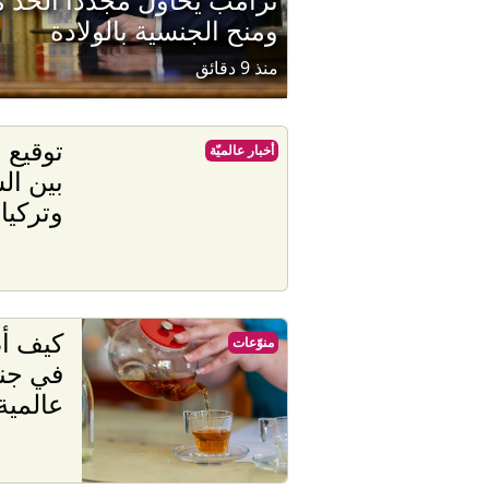
ومنح الجنسية بالولادة
منذ 9 دقائق
توقيع 
أخبار عالميّة
بين ال
وتركيا
كيف أص
منوّعات
في جنو
عالمية