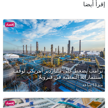
إقرأ أيضا
إقتصاد
ترامب يضغط على ملياردير أمريكي لوقف
استثماراته النفطية في فنزويلا
منذ 13 ساعة
إقتصاد