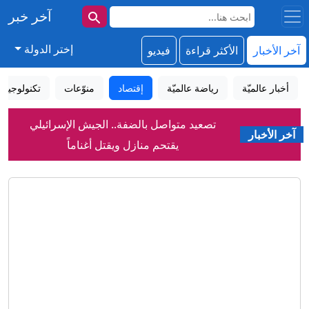
آخر خبر
إختر الدولة
آخر الأخبار
الأكثر قراءة
فيديو
أخبار عالميّة
رياضة عالميّة
إقتصاد
منوّعات
تكنولوجيا
تصعيد متواصل بالضفة.. الجيش الإسرائيلي
يقتحم منازل ويقتل أغناماً
آخر الأخبار
بسبب صلاح.. طرابزون يعلن تسجيل رقم
قياسي بمبيعات التذاكر
اتفاق مكة للدفاع المشترك.. هل تنضم
مصر قريبا؟
سبتة تشعل الخلاف الأوروبي حول الهجرة
وتضع شنغن على المحك
مشهد "مرعب للغاية" فرس نهر يطارد
قارباً سياحياً في بوتسوانا