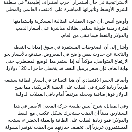
الاستراتيجية في حال استمرار "حرب استنزاف إقليمية" في منطقة
الشرق الأوسط وتأثيراتها المباشرة على الاقتصاد العالمي والمحلي.
وأوضح أنيس، أن عودة العمليات القتالية العسكرية واستدامتها
لفترة زمنية طويلة سيلقي بظلاله مباشرة على أسعار الذهب
والدولار والنفط فيما تبقى من العام.
وأشار إلى أن الضغوطات المستمرة في سوق إمدادات النفط،
والناتجة عن حدوث نقص واضح في المعروض، ستدفع بالأسعار نحو
الارتفاع المتواصل، مؤكداً أنه إذا استمر هذا الوضع المضطرب حتى
نهاية العام، فإن سعر برميل النفط قد يتخطى حاجز الـ 120 دولارا.
وأضاف الخبير الاقتصادي أن هذا التصاعد في أسعار الطاقة سيتبعه
طردياً زيادة كبيرة في الطلب على العملة الأمريكية، مما يمنح
الدولار قوة إضافية ويجعله مرتفعاً أمام باقي العملات الدولية.
وفي المقابل، شرح أنيس طبيعة حركة المعدن الأصفر في هذا
السيناريو، مبيناً أن الذهب سيتحرك بشكل عكسي مع النفط
والدولار؛ فمع زيادة الطلب على الطاقة والعملة الخضراء، سيتجه
المستثمرون غريزياً إلى تخفيف حيازتهم من الذهب لتوفير السيولة