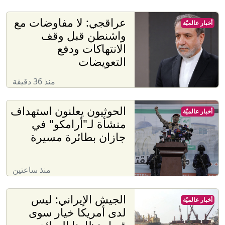
عراقجي: لا مفاوضات مع
أخبار عالميّة
واشنطن قبل وقف
الانتهاكات ودفع
التعويضات
منذ 36 دقيقة
الحوثيون يعلنون استهداف
أخبار عالميّة
منشأة لـ"أرامكو" في
جازان بطائرة مسيرة
منذ ساعتين
الجيش الإيراني: ليس
أخبار عالميّة
لدى أمريكا خيار سوى