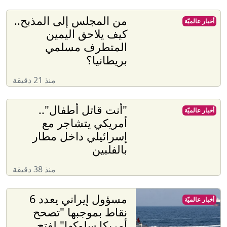
من المجلس إلى المذبح..
أخبار عالميّة
كيف يلاحق اليمين
المتطرف مسلمي
بريطانيا؟
منذ 21 دقيقة
"أنت قاتل أطفال"..
أخبار عالميّة
أمريكي يتشاجر مع
إسرائيلي داخل مطار
بالفلبين
منذ 38 دقيقة
مسؤول إيراني يعدد 6
أخبار عالميّة
نقاط بموجبها "تصحح
أمريكا سلوكها" لفتح