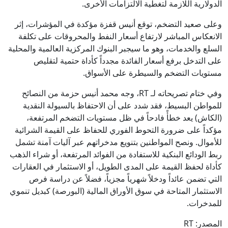
الدولارية اللازمة لتغطية الالتزامات الأخرى.
وعلى صعيد التضخم، توقع أنيس قفزة مؤكدة في المؤشرات، إثر
الانعكاس المباشر لارتفاع أسعار النفط والمحروقات على تكلفة
السلع والخدمات، وهو ما سيجبر البنوك المركزية العالمية والمحلية
على التدخل برفع أسعار الفائدة مجدداً كأداة حتمية لتقليص
مستويات التضخم والسيطرة على الأسواق.
وفي ختام تصريحاته لـ RT، وجه محمد أنيس حزمة من النصائح
للمواطن البسيط، فقد شدد على أن الاحتفاظ بالسيولة النقدية
(الكاش) يعد خطأً فادحاً في ظل مستويات التضخم المرتفعة،
مؤكداً على ضرورة التحوط الفوري للحفاظ على القيمة الشرائية
للأموال. ونصح المواطنين بتنويع مدخراتهم عبر آليات آمنة تشمل
ربط الودائع البنكية للاستفادة من الفوائد المرتفعة، أو شراء الذهب
كأداة لحفظ القيمة على المدى الطويل، أو الاستثمار في العقارات
التي تضمن عائداً ودخلاً شهرياً مجزياً، فضلاً عن دراسة فرص
الاستثمار المتاحة في سوق الأوراق المالية (البورصة) كبديل تنموي
للمدخرات.
المصدر: RT