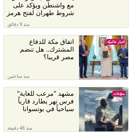
مع واشنطن ويؤكد على
شروط طهران لفتح هرمز
منذ 9 دقائق
اتفاق مكة للدفاع
أخبار عالميّة
المشترك.. هل تنضم
مصر قريبا؟
منذ ساعتين
مشهد "مرعب للغاية"
منوّعات
فرس نهر يطارد قارباً
سياحياً في بوتسوانا
منذ 48 دقيقة