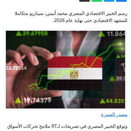
في حفل بموسكو يستفز السوريين
حسام لوقا: وقائع مطاردة "عنكبوت" نظام
رسم الخبير الاقتصادي المصري محمد أنيس، سيناريو متكاملا
الأسد عبر تحقيق لبي بي سي
للمشهد الاقتصادي حتى نهاية عام 2026.
حرب إيران تستنزف ترسانة واشنطن:
البنتاغون يمهل شركات السلاح 21 يوما
لتسريع الإنتاج
فجر الأحد.. السعودية تعلن إخماد حريق
اندلع بمنشأة لأرامكو في جيزان
"تصلنا فتيات مغتصبات": شهادة طبيبة
تكشف الرعب الذي تعيشه مهاجرات
قاصرات في سبتة
إيران مباشر.. عراقجي يتحدث عن تبادل
رسائل مع واشنطن ويؤكد على شروط
طهران لفتح هرمز
مصدر الصورة
وتوقع الخبير المصري في تصريحات لـRT ملامح تحركات الأسواق