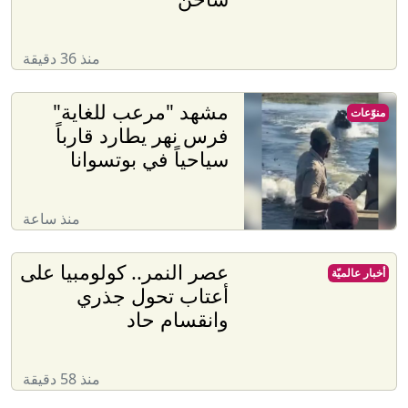
منذ 36 دقيقة
مشهد "مرعب للغاية"
منوّعات
فرس نهر يطارد قارباً
سياحياً في بوتسوانا
منذ ساعة
عصر النمر.. كولومبيا على
أخبار عالميّة
أعتاب تحول جذري
وانقسام حاد
منذ 58 دقيقة