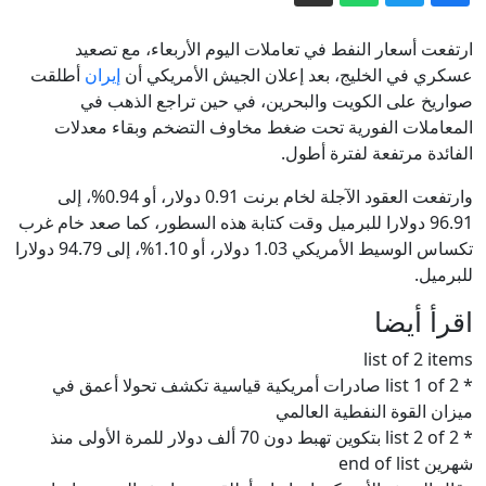
"دبلوماسي الأسد".. ظهور بشار الجعفري
في حفل بموسكو يستفز السوريين
ارتفعت أسعار النفط في تعاملات اليوم الأربعاء، مع تصعيد
حسام لوقا: وقائع مطاردة "عنكبوت" نظام
عسكري في الخليج، بعد إعلان الجيش الأمريكي أن
إيران
أطلقت
صواريخ على الكويت والبحرين، في حين تراجع الذهب في
الأسد عبر تحقيق لبي بي سي
المعاملات الفورية تحت ضغط مخاوف التضخم وبقاء معدلات
حرب إيران تستنزف ترسانة واشنطن:
الفائدة مرتفعة لفترة أطول.
البنتاغون يمهل شركات السلاح 21 يوما
وارتفعت العقود الآجلة لخام برنت 0.91 دولار، أو 0.94%، إلى
لتسريع الإنتاج
فجر الأحد.. السعودية تعلن إخماد حريق
96.91 دولارا للبرميل وقت كتابة هذه السطور، كما صعد خام غرب
اندلع بمنشأة لأرامكو في جيزان
تكساس الوسيط الأمريكي 1.03 دولار، أو 1.10%، إلى 94.79 دولارا
مسؤول إيراني يعدد 6 نقاط بموجبها "تصحح
للبرميل.
أمريكا سلوكها" لفتح مضيق هرمز
اقرأ أيضا
إيران مباشر.. عراقجي يتحدث عن تبادل
list of 2 items
رسائل مع واشنطن ويؤكد على شروط
* list 1 of 2 صادرات أمريكية قياسية تكشف تحولا أعمق في
طهران لفتح هرمز
ميزان القوة النفطية العالمي
* list 2 of 2 بتكوين تهبط دون 70 ألف دولار للمرة الأولى منذ
شهرين end of list