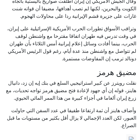
وقال الجيش الأمريكي إن إيران أطلقت صواريخ باليستية باتجاه
الكويت والبحرين، لكنها لم تصب أهدافها، مضيفا أن قواته شنت
غارات على جزيرة قشم الإيرانية ردا على محاولات الهجوم.
وتراقب الأسواق تطورات الحرب الأمريكية الإسرائيلية على إيران،
في وقت تدرس فيه طهران اتفاقا مقترحا مع واشنطن لوقف
الحرب، بينما أفادت وسائل إعلام إيرانية أمس الثلاثاء بأن طهران
لم تتواصل مع واشنطن منذ عدة أيام، رغم قول الرئيس الأمريكي
دونالد ترمب إن المفاوضات مستمرة.
مضيق هرمز
نقلت رويترز عن كبير استراتيجيي السلع في بنك إيه إن زد، دانيال
هاينز، قوله إن أي جهود لإعادة فتح مضيق هرمز تواجه تحديات، مع
زرع إيران ألغاما في أجزاء كبيرة من هذا الممر المائي الحيوي.
وأضاف هاينز أن ثمة ارتفاعا طفيفا في عدد السفن التي حاولت
العبور، لكن العدد الإجمالي لا يزال أقل بكثير من مستويات ما قبل
الصراع.