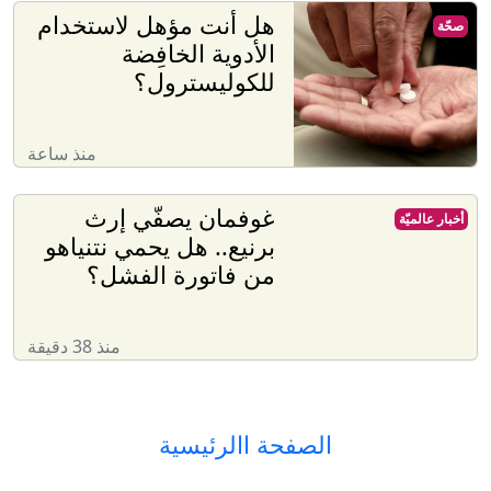
هل أنت مؤهل لاستخدام
صحّة
الأدوية الخافِضة
للكوليسترول؟
منذ ساعة
غوفمان يصفّي إرث
أخبار عالميّة
برنيع.. هل يحمي نتنياهو
من فاتورة الفشل؟
منذ 38 دقيقة
الصفحة االرئيسية