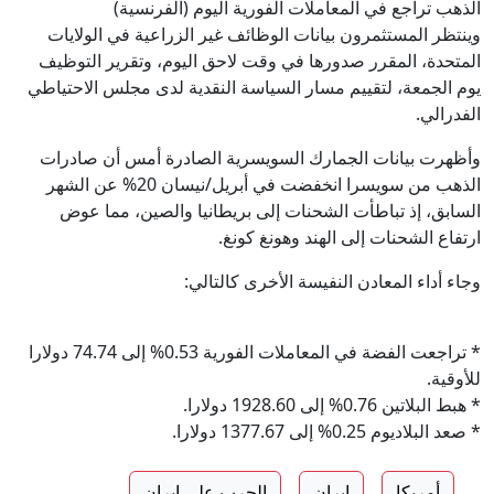
الذهب تراجع في المعاملات الفورية اليوم (الفرنسية)
وينتظر المستثمرون بيانات الوظائف غير الزراعية في الولايات
المتحدة، المقرر صدورها في وقت لاحق اليوم، وتقرير التوظيف
يوم الجمعة، لتقييم مسار السياسة النقدية لدى مجلس الاحتياطي
الفدرالي.
وأظهرت بيانات الجمارك السويسرية الصادرة أمس أن صادرات
الذهب من سويسرا انخفضت في أبريل/نيسان 20% عن الشهر
السابق، إذ تباطأت الشحنات إلى بريطانيا والصين، مما عوض
ارتفاع الشحنات إلى الهند وهونغ كونغ.
وجاء أداء المعادن النفيسة الأخرى كالتالي:
* تراجعت الفضة في المعاملات الفورية 0.53% إلى 74.74 دولارا
للأوقية.
* هبط البلاتين 0.76% إلى 1928.60 دولارا.
* صعد البلاديوم 0.25% إلى 1377.67 دولارا.
أمريكا
إيران
الحرب على ايران