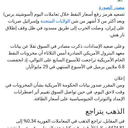
مصدر الصورة
تصعيد هرمز رفع أسعار النفط خلال تعاملات اليوم (أسوشيتد برس)
وبعد أكثر من 3 أشهر من شن
الولايات المتحدة
وإسرائيل ضربات
على إيران، وصلت الحرب إلى طريق مسدود في ظل وقف إطلاق
نار هش.
وعلى صعيد الإمدادات، ذكرت مصادر في السوق نقلا عن بيانات
معهد البترول الأمريكي الصادرة أمس الثلاثاء أن مخزونات النفط
الخام الأمريكية تراجعت للأسبوع السابع على التوالي، إذ انخفضت
6.8 ملايين برميل في الأسبوع المنتهي في 29 مايو/أيار.
إعلان
ومن المقرر صدور بيانات الحكومة الأمريكية بشأن المخزونات في
وقت لاحق اليوم، في حين تواصل السوق تقييم أثر اضطرابات
الإمداد والتوترات الجيوسياسية على أسعار الطاقة.
الذهب يتراجع
في المقابل، تراجع الذهب في المعاملات الفورية 0.34% إلى
4474.81 دولارا للأوقية وقت كتابة هذه السطور، في حين ارتفعت