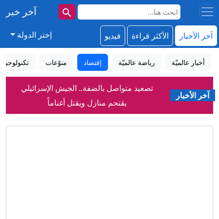
آخر خبر
إختر الدولة
آخر الأخبار
الأكثر قراءة
فيديو
أخبار عالميّة
رياضة عالميّة
إقتصاد
منوّعات
تكنولوجيا
تصعيد متواصل بالضفة.. الجيش الإسرائيلي
آخر الأخبار
يقتحم منازل ويقتل أغناماً
بسبب صلاح.. طرابزون يعلن تسجيل رقم
قياسي بمبيعات التذاكر
توترات باب المندب تضع اقتصاد جيبوتي
على صفيح ساخن
فتاوى التكفير نذير دموي.. لماذا رمى
الحاخامات بن غوريون بالزندقة؟
مشهد "مرعب للغاية" فرس نهر يطارد