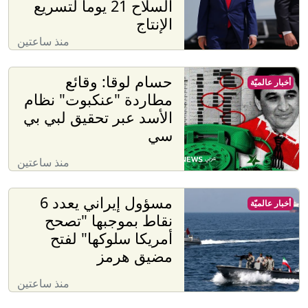
السلاح 21 يوما لتسريع
الإنتاج
منذ ساعتين
حسام لوقا: وقائع
أخبار عالميّة
مطاردة "عنكبوت" نظام
الأسد عبر تحقيق لبي بي
سي
منذ ساعتين
مسؤول إيراني يعدد 6
أخبار عالميّة
نقاط بموجبها "تصحح
أمريكا سلوكها" لفتح
مضيق هرمز
منذ ساعتين