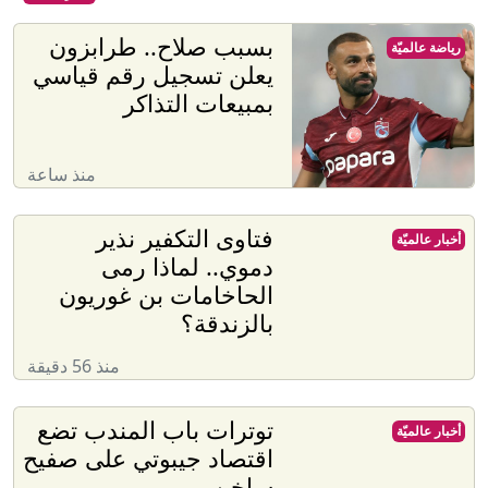
بسبب صلاح.. طرابزون
رياضة عالميّة
يعلن تسجيل رقم قياسي
بمبيعات التذاكر
منذ ساعة
فتاوى التكفير نذير
أخبار عالميّة
دموي.. لماذا رمى
الحاخامات بن غوريون
بالزندقة؟
منذ 56 دقيقة
توترات باب المندب تضع
أخبار عالميّة
اقتصاد جيبوتي على صفيح
ساخن