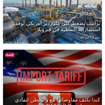
ترامب يضغط على ملياردير أمريكي لوقف
استثماراته النفطية في فنزويلا
منذ 13 ساعة
إقتصاد
كندا تكثف مفاوضاتها مع واشنطن لتفادي