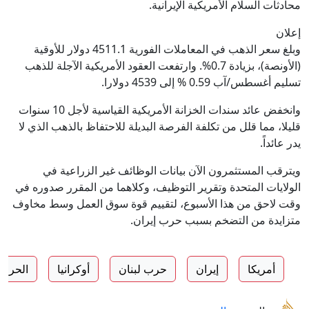
محادثات السلام الأمريكية الإيرانية.
إعلان
وبلغ ⁠⁠⁠⁠سعر الذهب في المعاملات الفورية 4511.1 دولار للأوقية
(الأونصة)، بزيادة 0.7%. وارتفعت العقود الأمريكية الآجلة للذهب
تسليم أغسطس/آب 0.59 % إلى 4539 دولارا.
وانخفض عائد سندات الخزانة الأمريكية القياسية لأجل 10 سنوات
قليلا، مما قلل من تكلفة الفرصة البديلة للاحتفاظ بالذهب الذي لا
يدر عائداً.
ويترقب المستثمرون الآن بيانات الوظائف غير الزراعية في
الولايات المتحدة وتقرير التوظيف، وكلاهما من المقرر صدوره في
وقت لاحق ⁠⁠⁠⁠من هذا الأسبوع، لتقييم قوة سوق العمل ⁠⁠⁠⁠وسط مخاوف
متزايدة من التضخم بسبب حرب إيران.
أمريكا
إيران
حرب لبنان
أوكرانيا
الحرب 