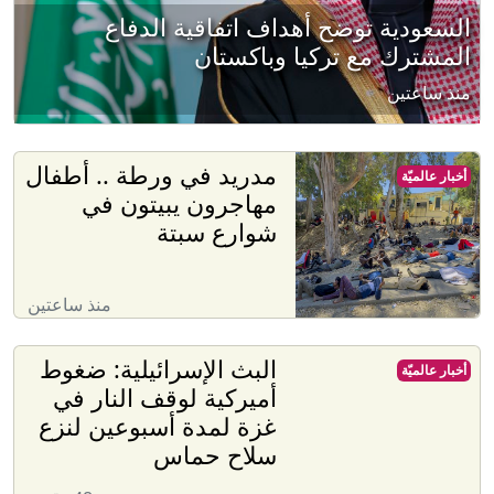
السعودية توضح أهداف اتفاقية الدفاع
المشترك مع تركيا وباكستان
منذ ساعتين
مدريد في ورطة .. أطفال
أخبار عالميّة
مهاجرون يبيتون في
شوارع سبتة
منذ ساعتين
البث الإسرائيلية: ضغوط
أخبار عالميّة
أميركية لوقف النار في
غزة لمدة أسبوعين لنزع
سلاح حماس