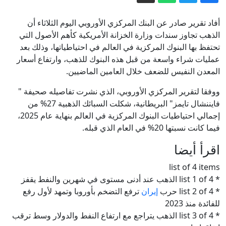
إيكونوميست: آن الأوان لوضع حد للصراع
في السودان
أفاد تقرير صادر عن البنك المركزي الأوروبي اليوم الثلاثاء أن
السفارة الروسية لدى برلين: السياسيون
الذهب تجاوز سندات وزارة الخزانة الأمريكية كأهم الأصول التي
تحتفظ بها البنوك المركزية في العالم في احتياطياتها، وذلك بعد
المحرضون على الحرب هم الخطر الحقيقي
عمليات شراء واسعة من قبل هذه البنوك للذهب، وارتفاع أسعار
على ألمانيا وليس روسيا
لماذا اختارت ميليشيا الحوثي هذا التوقيت
المعدن النفيس للضعف خلال العامين الماضيين.
للتصعيد؟
ووفقا لتقرير المركزي الأوروبي، الذي نشرت تفاصيله صحيفة "
"رغم ترسانتها المتطورة".. مسؤول أمني
فايننشال تايمز" البريطانية، شكلت السبائك الذهبية 27% من
إسرائيلي سابق: السعودية "نمر من ورق"
إجمالي احتياطيات البنوك المركزية في العالم بنهاية عام 2025،
اتفاقية الدفاع المشترك بين السعودية
فيما كانت نسبتها 20% في العام الذي قبله.
وباكستان وتركيا.. ما الذي نعرفه حتى الآن؟
اقرأ أيضا
إيران.. ترمب يؤكد السيطرة على هرمز
list of 4 items
وطهران تتحدث عن اتفاق وشيك مع
* list 1 of 4 الذهب عند أدنى مستوى في شهرين والنفط يقفز
مسقط
* list 2 of 4 حرب
إيران
ترفع التضخم بأوروبا وتمهد لأول رفع
للفائدة منذ 2023
* list 3 of 4 الذهب يتراجع مع ارتفاع النفط والدولار وسط ترقب