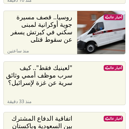
منذ 16 دقيقة
روسيا.. قصف مسيرة
أخبار عالميّة
جوية أوكرانية لمبنى
سكني في كيرتش يسفر
عن سقوط قتلى
منذ ساعتين
"لعينيك فقط".. كيف
أخبار عالميّة
سرب موظف أممي وثائق
سرية عن غزة لإسرائيل؟
منذ 33 دقيقة
اتفاقية الدفاع المشترك
أخبار عالميّة
بين السعودية وباكستان