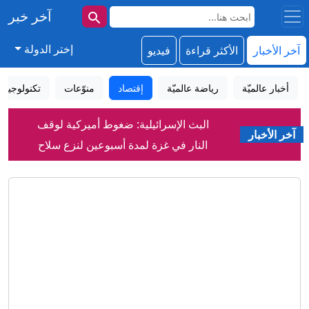
آخر خبر
إختر الدولة
آخر الأخبار
الأكثر قراءة
فيديو
أخبار عالميّة
رياضة عالميّة
إقتصاد
منوّعات
تكنولوجيا
البث الإسرائيلية: ضغوط أميركية لوقف
آخر الأخبار
النار في غزة لمدة أسبوعين لنزع سلاح
حماس
رويترز: اتفاق لبناني إسرائيلي على دول
بوسعها إرسال قوات للتحقق من نزع سلاح
حزب الله
إيران تعلق على اتفاق الدفاع بين السعودية
وتركيا وباكستان
السعودية توضح أهداف اتفاقية الدفاع
المشترك مع تركيا وباكستان
مدريد في ورطة .. أطفال مهاجرون يبيتون