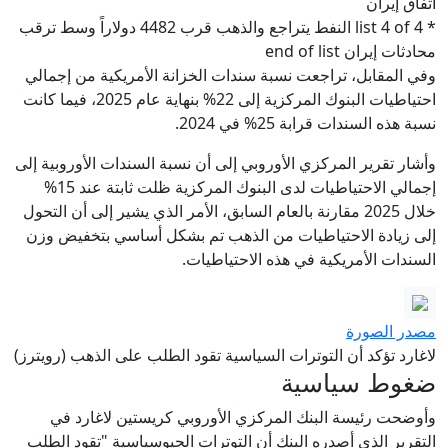
اتفاق إيران
* list 4 of 4 النفط يتراجع والذهب قرب 4482 دولاراً وسط ترقب
محادثات إيران end of list
وفي المقابل، تراجعت نسبة سندات الخزانة الأمريكية من إجمالي
احتياطيات البنوك المركزية إلى 22% بنهاية عام 2025، فيما كانت
نسبة هذه السندات قرابة 25% في 2024.
وأشار تقرير المركزي الأوروبي إلى أن نسبة السندات الأوروبية إلى
إجمالي الاحتياطيات لدى البنوك المركزية ظلت ثابتة عند 15%
خلال 2025 مقارنة بالعام السابق، الأمر الذي يشير إلى أن التحول
إلى زيادة الاحتياطيات من الذهب تم بشكل أساسي بتخفيض وزن
السندات الأمريكية في هذه الاحتياطيات.
مصدر الصورة
لاغارد تؤكد أن التوترات السياسية تقود الطلب على الذهب (رويترز)
ضغوط سياسية
وأوضحت رئيسة البنك المركزي الأوروبي كريستين لاغارد في
التقرير الذي أصدره البنك أن التوترات الجيوسياسية "تقود الطلب