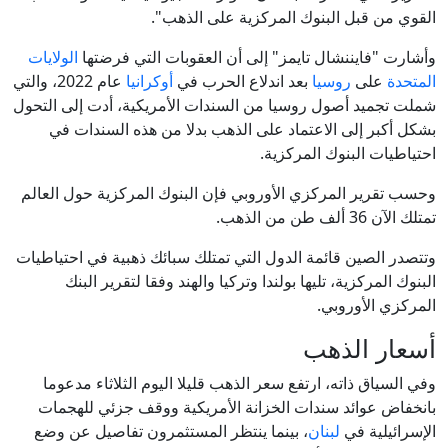
القوي من قبل البنوك المركزية على الذهب".
وأشارت "فايننشال تايمز" إلى أن العقوبات التي فرضتها
الولايات
المتحدة
على
روسيا
بعد اندلاع الحرب في
أوكرانيا
عام 2022، والتي
شملت تجميد أصول روسيا من السندات الأمريكية، أدت إلى التحول
بشكل أكبر إلى الاعتماد على الذهب بدلا من هذه السندات في
احتياطيات البنوك المركزية.
وحسب تقرير المركزي الأوروبي فإن البنوك المركزية حول العالم
تمتلك الآن 36 ألف طن من الذهب.
وتتصدر الصين قائمة الدول التي تمتلك سبائك ذهبية في احتياطيات
البنوك المركزية، تليها بولندا وتركيا والهند وفقا لتقرير البنك
المركزي الأوروبي.
أسعار الذهب
وفي السياق ذاته، ارتفع سعر الذهب قليلا اليوم الثلاثاء مدعوما
بانخفاض ⁠⁠⁠⁠عوائد سندات الخزانة ⁠⁠⁠⁠الأمريكية ووقف جزئي للهجمات
الإسرائيلية في
لبنان
، بينما ينتظر المستثمرون تفاصيل عن وضع