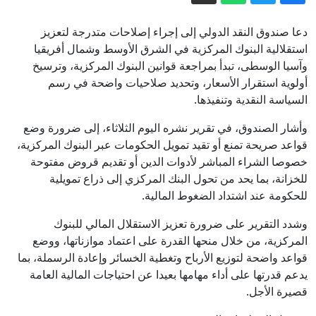
أوكرانيا في توجيه ضربات ضد روسيا
مواجهات مع نتنياهو وخلافات بالكابينت
دعا صندوق النقد الدولي إلى إجراء إصلاحات متدرجة لتعزيز
بشأن خطة ترمب حول غزة
استقلالية البنوك المركزية في الشرق الأوسط وشمال أفريقيا
وآسيا الوسطى، تبدأ بمراجعة قوانين البنوك المركزية، وترسيخ
روسيا.. قصف مسيرة جوية أوكرانية لمبنى
أولوية استقرار الأسعار، وتحديد صلاحيات واضحة في رسم
سكني في كيرتش يسفر عن سقوط قتلى
السياسة النقدية وتنفيذها.
فوتشيتش يكشف أجندة محادثاته المقبلة
وأشار الصندوق، في تقرير نشره اليوم الثلاثاء، إلى ضرورة وضع
مع زيلينسكي ويوضح موقفه من العقوبات
قواعد صريحة تمنع أو تقيد تمويل الحكومات عبر البنوك المركزية،
ضد روسيا
اتفاقية الدفاع المشترك بين السعودية
خصوصا الشراء المباشر لأدوات الدين أو تقديم قروض مفتوحة
وباكستان وتركيا.. ما الذي نعرفه حتى الآن؟
للخزانة، بما يحد من تحول البنك المركزي إلى ذراع تمويلية
إيران.. ترمب يؤكد السيطرة على هرمز
للحكومة عند اشتداد الضغوط المالية.
وطهران تتحدث عن اتفاق وشيك مع
وشدد التقرير على ضرورة تعزيز الاستقلال المالي للبنوك
مسقط
المركزية، من خلال منحها القدرة على اعتماد موازناتها، ووضع
قواعد واضحة لتوزيع الأرباح وتغطية الخسائر وإعادة الرسملة، بما
يدعم قدرتها على أداء مهامها بعيدا عن احتياجات المالية العامة
قصيرة الأجل.