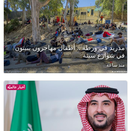
مدريد في ورطة .. أطفال مهاجرون يبيتون
في شوارع سبتة
منذ ساعة
أخبار عالميّة