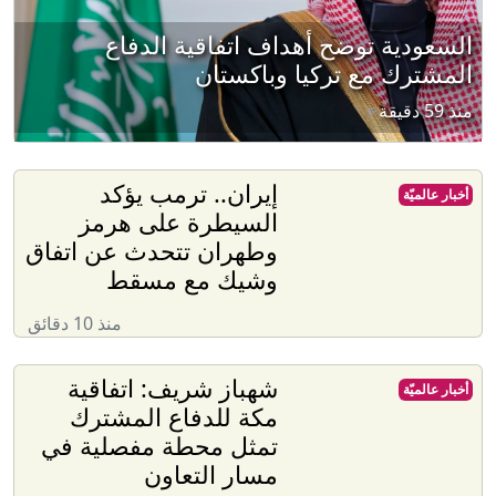
السعودية توضح أهداف اتفاقية الدفاع
المشترك مع تركيا وباكستان
منذ 59 دقيقة
إيران.. ترمب يؤكد
أخبار عالميّة
السيطرة على هرمز
وطهران تتحدث عن اتفاق
وشيك مع مسقط
منذ 10 دقائق
شهباز شريف: اتفاقية
أخبار عالميّة
مكة للدفاع المشترك
تمثل محطة مفصلية في
مسار التعاون