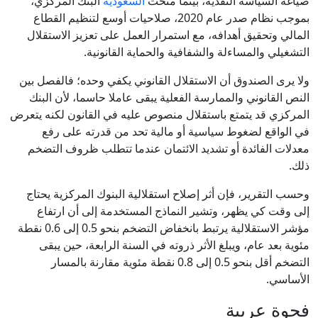
صياغة السياسة النقدية، بينما منحت
السعودية
البنك المركزي،
بموجب نظام صدر عام 2020، صلاحيات أوسع لتنظيم القطاع
المالي وتحقيق أهدافه، مع استمرار العمل على تعزيز الاستقلال
التشغيلي والمساءلة والشفافية والحماية القانونية.
ولا يرى الصندوق أن الاستقلال القانوني يكفي وحده؛ فالفصل بين
النص القانوني والممارسة الفعلية يبقى عاملا حاسما، لأن البنك
المركزي قد يتمتع باستقلال منصوص عليه في القانون لكنه يتعرض
في الواقع لضغوط سياسية أو مالية تحد من قدرته على رفع
معدلات الفائدة أو تشديد الائتمان عندما تتطلب ظروف التضخم
ذلك.
وحسب التقرير، فإن أثر إصلاح استقلالية البنوك المركزية يحتاج
إلى وقت كي يظهر، وتشير النماذج المستخدمة إلى أن ارتفاع
مؤشر الاستقلالية يرتبط بانخفاض التضخم بنحو 0.5 إلى 0.6 نقطة
مئوية بعد عام، ويبلغ الأثر ذروته في السنة الرابعة، حين يبقى
التضخم أقل بنحو 0.5 إلى 0.8 نقطة مئوية مقارنة بالمسار
الأساسي.
فجوة عربية