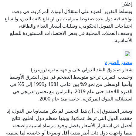
إعلان
ويسلط التقرير الضوء على استقلال البنوك المركزية، في وقت
تواجه فيه دول عدة ضغوطا متزامنة من ارتفاع كلفة الدين، واتساع
احتياجات التمويل الحكومي، وتقلبات أسعار الغذاء والطاقة،
وضعف العملات المحلية في بعض الاقتصادات المستوردة للسلع
الأساسية.
مصدر الصورة
شعار صندوق النقد الدولي على واجهة مقره (رويترز)
وحسب التقرير، تراجع متوسط التضخم في دول الشرق الأوسط
وآسيا الوسطى من نحو 9% بين عامي 1981 و1999 إلى 5% في
الفترة اللاحقة حتى عام 2019، بالتزامن مع تحسن تدريجي في
استقلالية البنوك المركزية، خاصة منذ عام 2000.
ويشير الصندوق إلى أن هذا التحسن لم يكن متساويا بين الدول، إذ
حققت الدول التي تربط عملاتها، وبينها معظم دول الخليج، نتائج
أفضل في استقرار الأسعار بفضل وجود مرساة اسمية واضحة،
بينما واجهت دول ذات أطر نقدية أقل وضوحا أو خاضعة لما يسميه