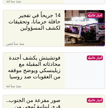
منذ ساعة
14 جريحاً في تفجير
أخبار عالميّة
حافلة جرمانا، وتحقيقات
لكشف المسؤولين
منذ ساعتين
فوتشيتش يكشف أجندة
أخبار عالميّة
محادثاته المقبلة مع
زيلينسكي ويوضح موقفه
من العقوبات ضد روسيا
منذ ساعة
صور مفزعة من الجنوب..
أخبار عالميّة
قرى لبنانية تُمحى من