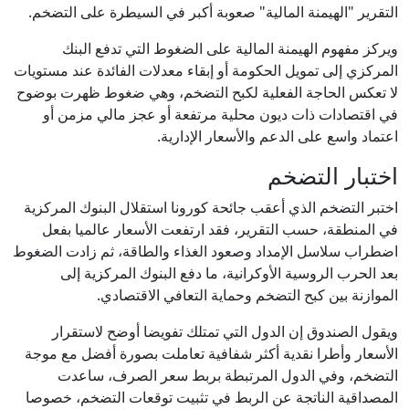
التقرير "الهيمنة المالية" صعوبة أكبر في السيطرة على التضخم.
ويركز مفهوم الهيمنة المالية على الضغوط التي تدفع البنك
المركزي إلى تمويل الحكومة أو إبقاء معدلات الفائدة عند مستويات
لا تعكس الحاجة الفعلية لكبح التضخم، وهي ضغوط ظهرت بوضوح
في اقتصادات ذات ديون محلية مرتفعة أو عجز مالي مزمن أو
اعتماد واسع على الدعم والأسعار الإدارية.
اختبار التضخم
اختبر التضخم الذي أعقب جائحة كورونا استقلال البنوك المركزية
في المنطقة، حسب التقرير، فقد ارتفعت الأسعار عالميا بفعل
اضطراب سلاسل الإمداد وصعود الغذاء والطاقة، ثم زادت الضغوط
بعد الحرب الروسية الأوكرانية، ما دفع البنوك المركزية إلى
الموازنة بين كبح التضخم وحماية التعافي الاقتصادي.
ويقول الصندوق إن الدول التي تمتلك تفويضا أوضح لاستقرار
الأسعار وأطرا نقدية أكثر شفافية تعاملت بصورة أفضل مع موجة
التضخم، وفي الدول المرتبطة بربط سعر الصرف، ساعدت
المصداقية الناتجة عن الربط في تثبيت توقعات التضخم، خصوصا