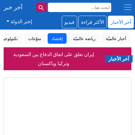
آخر خبر
إختر الدولة
آخر الأخبار
الأكثر قراءة
فيديو
أخبار عالميّة
رياضة عالميّة
إقتصاد
منوّعات
تكنولوجيا
إيران تعلق على اتفاق الدفاع بين السعودية
وتركيا وباكستان
آخر الأخبار
السعودية توضح أهداف اتفاقية الدفاع
المشترك مع تركيا وباكستان
سيدة بعمر 97 عامًا تحطم الرقم القياسي
لأكبر امرأة تمشي على جناح طائرة
مدريد في ورطة .. أطفال مهاجرون يبيتون
في شوارع سبتة
شهباز شريف: اتفاقية مكة للدفاع المشترك
تمثل محطة مفصلية في مسار التعاون