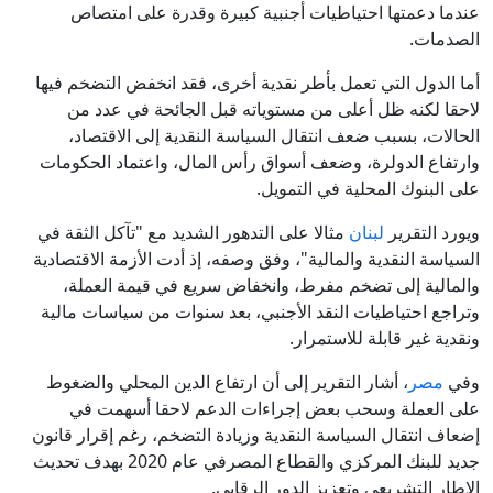
عندما دعمتها احتياطيات أجنبية كبيرة وقدرة على امتصاص
الصدمات.
أما الدول التي تعمل بأطر نقدية أخرى، فقد انخفض التضخم فيها
لاحقا لكنه ظل أعلى من مستوياته قبل الجائحة في عدد من
الحالات، بسبب ضعف انتقال السياسة النقدية إلى الاقتصاد،
وارتفاع الدولرة، وضعف أسواق رأس المال، واعتماد الحكومات
على البنوك المحلية في التمويل.
ويورد التقرير
لبنان
مثالا على التدهور الشديد مع "تآكل الثقة في
السياسة النقدية والمالية"، وفق وصفه، إذ أدت الأزمة الاقتصادية
والمالية إلى تضخم مفرط، وانخفاض سريع في قيمة العملة،
وتراجع احتياطيات النقد الأجنبي، بعد سنوات من سياسات مالية
ونقدية غير قابلة للاستمرار.
وفي
مصر
، أشار التقرير إلى أن ارتفاع الدين المحلي والضغوط
على العملة وسحب بعض إجراءات الدعم لاحقا أسهمت في
إضعاف انتقال السياسة النقدية وزيادة التضخم، رغم إقرار قانون
جديد للبنك المركزي والقطاع المصرفي عام 2020 بهدف تحديث
الإطار التشريعي وتعزيز الدور الرقابي.