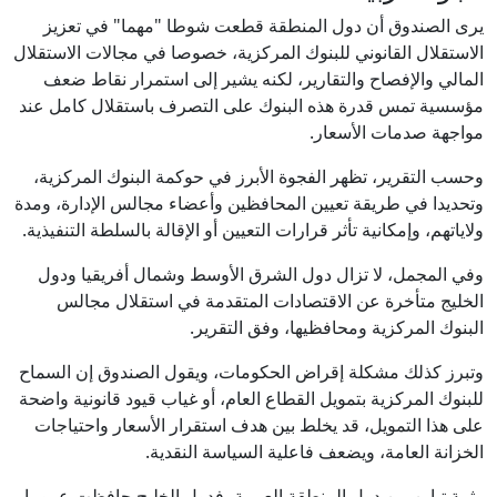
يرى الصندوق أن دول المنطقة قطعت شوطا "مهما" في تعزيز
الاستقلال القانوني للبنوك المركزية، خصوصا في مجالات الاستقلال
المالي والإفصاح والتقارير، لكنه يشير إلى استمرار نقاط ضعف
مؤسسية تمس قدرة هذه البنوك على التصرف باستقلال كامل عند
مواجهة صدمات الأسعار.
وحسب التقرير، تظهر الفجوة الأبرز في حوكمة البنوك المركزية،
وتحديدا في طريقة تعيين المحافظين وأعضاء مجالس الإدارة، ومدة
ولاياتهم، وإمكانية تأثر قرارات التعيين أو الإقالة بالسلطة التنفيذية.
وفي المجمل، لا تزال دول الشرق الأوسط وشمال أفريقيا ودول
الخليج متأخرة عن الاقتصادات المتقدمة في استقلال مجالس
البنوك المركزية ومحافظيها، وفق التقرير.
وتبرز كذلك مشكلة إقراض الحكومات، ويقول الصندوق إن السماح
للبنوك المركزية بتمويل القطاع العام، أو غياب قيود قانونية واضحة
على هذا التمويل، قد يخلط بين هدف استقرار الأسعار واحتياجات
الخزانة العامة، ويضعف فاعلية السياسة النقدية.
وثمة تباين بين دول المنطقة العربية، فدول الخليج حافظت عموما