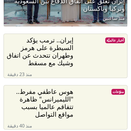
إيران تعلق على اتفاق الدفاع بين السعودية
وتركيا وباكستان
منذ ساعتين
إيران.. ترمب يؤكد
أخبار عالميّة
السيطرة على هرمز
وطهران تتحدث عن اتفاق
وشيك مع مسقط
منذ 23 دقيقة
هوس عاطفي مفرط..
منوّعات
"الليميرانس" ظاهرة
تتفاقم عالميا بسبب
مواقع التواصل
منذ 40 دقيقة