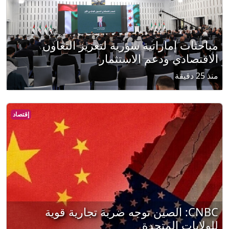
مباحثات إماراتية سورية لتعزيز التعاون
الاقتصادي ودعم الاستثمار
منذ 25 دقيقة
إقتصاد
CNBC: الصين توجه ضربة تجارية قوية
للولايات المتحدة