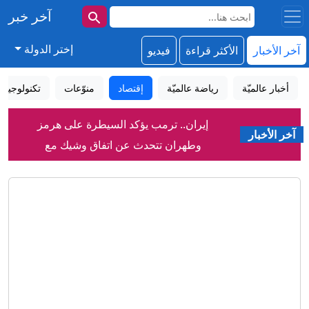
آخر خبر
إختر الدولة
آخر الأخبار
الأكثر قراءة
فيديو
أخبار عالميّة
رياضة عالميّة
إقتصاد
منوّعات
تكنولوجيا
إيران.. ترمب يؤكد السيطرة على هرمز
آخر الأخبار
وطهران تتحدث عن اتفاق وشيك مع
مسقط
مباشر - ترامب يتحدث عن نهاية وشيكة
للحرب مع إيران.. وإسرائيل تواصل التصعيد
في لبنان والضفة الغربية
هوس عاطفي مفرط.. "الليميرانس"
ظاهرة تتفاقم عالميا بسبب مواقع التواصل
عزالدين يكتب:رغم الاستقبال
الأسطوري..هل تسرع صلاح بالانتقال إلى
تركيا؟
إيران تعلق على اتفاق الدفاع بين السعودية
وتركيا وباكستان