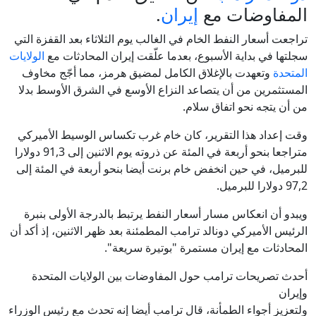
المفاوضات مع
إيران
.
تراجعت أسعار النفط الخام في الغالب يوم الثلاثاء بعد القفزة التي
سجلتها في بداية الأسبوع، بعدما علّقت إيران المحادثات مع
الولايات
المتحدة
وتعهدت بالإغلاق الكامل لمضيق هرمز، مما أجّج مخاوف
المستثمرين من أن يتصاعد النزاع الأوسع في الشرق الأوسط بدلا
من أن يتجه نحو اتفاق سلام.
وقت إعداد هذا التقرير، كان خام غرب تكساس الوسيط الأميركي
متراجعا بنحو أربعة في المئة عن ذروته يوم الاثنين إلى 91,3 دولارا
للبرميل، في حين انخفض خام برنت أيضا بنحو أربعة في المئة إلى
97,2 دولارا للبرميل.
ويبدو أن انعكاس مسار أسعار النفط يرتبط بالدرجة الأولى بنبرة
الرئيس الأميركي دونالد ترامب المطمئنة بعد ظهر الاثنين، إذ أكد أن
المحادثات مع إيران مستمرة "بوتيرة سريعة".
أحدث تصريحات ترامب حول المفاوضات بين الولايات المتحدة
وإيران
ولتعزيز أجواء الطمأنة، قال ترامب أيضا إنه تحدث مع رئيس الوزراء