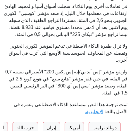
في تعاملات أخرى يوم الثلاثاء، سجلت أسواق آسيا والمحيط الهادئ
ارتفاعات في معظمها خلال الليل، إذ صعد مؤشر "كوسبي" الكوري
الجنوبي بنحو 2,6 في المئة، مستردا التراجع الطفيف الذي سجله
يوم الاثنين بعد أن لامس مجددا مستوى قياسيا عند 8.933 نقطة،
بينما تراجع مؤشر "نيكاي 225" الياباني بحوالي 0,5 في المئة.
ولا تزال طفرة الذكاء الاصطناعي تدعم المؤشر الكوري الجنوبي
وتفصله عن المخاوف الجيوسياسية الأوسع التي أثرت في أسواق
أخرى.
وارتفع مؤشر "إس أند بي/إيه إس إكس 200" الأسترالي بنسبة 0,7
في المئة، في حين قفز مؤشر "هانغ سنغ" في هونغ كونغ 2,5 في
المئة، وصعد مؤشر "سي إس آي 300" في البر الرئيسي للصين
1,5 في المئة.
تمت ترجمة هذا النص بمساعدة الذكاء الاصطناعي ونشره في
الأصل باللغة
الإنجليزية.
دونالد ترامب
أمريكا
إيران
حزب الله
اس