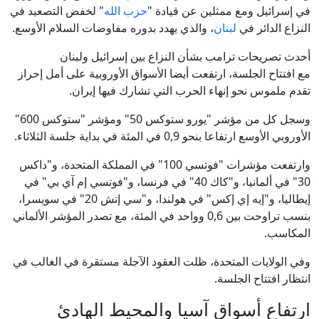
في إسرائيل ومع ممثلين عن قيادة "
حزب الله
" لخفض التصعيد في
النزاع الدائر في
لبنان
، والذي يهدد بدوره مفاوضات السلام الأوسع.
أحدث تصريحات ترامب بشأن النزاع بين إسرائيل ولبنان
مع افتتاح الجلسة، ارتفعت أيضا الأسواق الأوروبية على أمل إحراز
تقدم ملموس نحو إنهاء الحرب التي تشارك فيها إيران.
وسجل كل من مؤشر "يورو ستوكس 50" ومؤشر "ستوكس 600"
الأوروبي الأوسع ارتفاعا بنحو 0,9 في المئة في بداية جلسة الثلاثاء.
وارتفعت مؤشرات "فوتسي 100" في المملكة المتحدة، و"داكس
30" في ألمانيا، و"كاك 40" في فرنسا، و"فوتسي إم آي بي" في
إيطاليا، و"إيه إي إكس" في هولندا، و"سي إتش 20" في سويسرا،
بنسب تراوحت بين 0,6 وواحد في المئة، مع تصدر المؤشر الألماني
المكاسب.
وفي الولايات المتحدة، ظلت العقود الآجلة مستقرة في الغالب في
انتظار افتتاح الجلسة.
ارتفاع أسواق آسيا والمحيط الهادئ