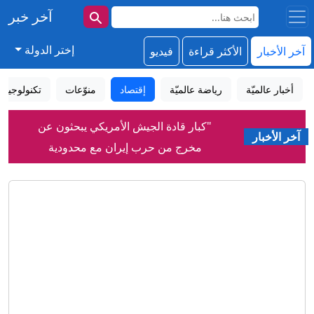
آخر خبر
إختر الدولة
آخر الأخبار
الأكثر قراءة
فيديو
أخبار عالميّة
رياضة عالميّة
إقتصاد
منوّعات
تكنولوجيا
"كبار قادة الجيش الأمريكي يبحثون عن
آخر الأخبار
مخرج من حرب إيران مع محدودية
الخيارات".. مصادر تكشف لـCNN
واشنطن تتوقع "اتفاقاً قريباً" مع طهران،
الكواليس
وعقوبات أمريكية على منصة تداول بتهمة
التعاون مع الحرس الثوري
الحوثيون يعلنون شن هجوم على "قوات
سعودية في معسكر صحن الجن"
تغريم "ميتا" 567 مليون دولار، في أكبر
حكم يتعلق بسلامة الأطفال يصدر ضد
عملاق وسائل التواصل الاجتماعي
"ما سأقوله باهظ الثمن".. بن عطية يهاجم