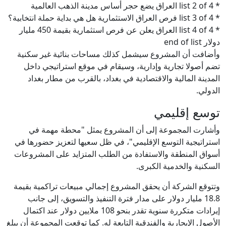
* list 2 of 4 العراق يضع حجر أساس مدينة الذهب العالمية
* list 3 of 4 فرص العراق الاستثمارية هل هي بداية حملة انتخابية؟
* list 4 of 4 العراق يعلن عن فرص استثمارية بقيمة 450 مليار
دولار end of list
وأضافت أن المشروع سيشمل كذلك مساحات بنائية غير سكنية
تضم أصولا تجارية وإدارية، وسيقام في موقع استراتيجي داخل
المدينة المالية والاقتصادية في بغداد، بالقرب من مطار بغداد
الدولي.
توسع إقليمي
وأشارت المجموعة إلى أن المشروع يمثل "محطة مهمة في
استراتيجية التوسع الإقليمي"، في ظل سعيها لتعزيز حضورها في
أسواق المنطقة والاستفادة من الطلب المتزايد على المشروعات
السكنية والخدمية الكبرى.
وتتوقع الشركة أن يحقق المشروع إجمالي مبيعات تراكمية بقيمة
18.8 مليار دولار على مدار فترة التنفيذ والتسويق، إلى جانب
إيرادات متكررة سنوية تقدر بنحو 108 ملايين دولار عند اكتمال
الأصول الإيجارية والفندقية التابعة له. كما توقعت المجموعة أن يبلغ