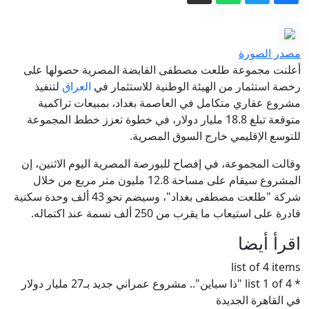
"المعاملة بالمثل".. إسبانيا: فحص جوازات
المسافرين الإيطاليين يبدأ ليل السبت
نيوزويك: هل تتجمع حروب العالم الصغرى
مصدر الصورة
لتشعل حربا عالمية ثالثة؟
أعلنت مجموعة طلعت مصطفى القابضة المصرية حصولها على
قواعد وبنى تحتية.. إسرائيل تستنسخ نموذج
رخصة استثمار من الهيئة الوطنية للاستثمار في
العراق
لتنفيذ
مشروع عقاري متكامل في العاصمة بغداد، بمبيعات تراكمية
غزة في جنوب لبنان
متوقعة تبلغ 18.8 مليار دولار، في خطوة تعزز خطط المجموعة
أبدى إعجابه بأعمدة ولوحات وزارة
للتوسع الإقليمي خارج السوق المصرية.
الخارجية.. ترامب: يحق للرئيس إزالة أي
وقالت المجموعة، في إفصاح للبورصة المصرية اليوم الاثنين، إن
شيء من أي مبنى (فيديو)
سلاح بأيدي مراهقين.. ماذا تكشف حادثة
المشروع سيقام على مساحة 12.8 مليون متر مربع من خلال
إطلاق النار بإحدى مدارس تايلند؟
شركة "طلعت مصطفى بغداد"، وسيضم نحو 43 ألف وحدة سكنية
إيران.. واشنطن تبحث عن مخرج من
قادرة على استيعاب ما يقرب من 250 ألف نسمة عند اكتماله.
الحرب وبزشكيان ينفي وجود خلافات
اقرأ أيضا
داخلية
list of 4 items
* list 1 of 4 "ذا سباين".. مشروع عمراني جديد بـ27 مليار دولار
في القاهرة الجديدة