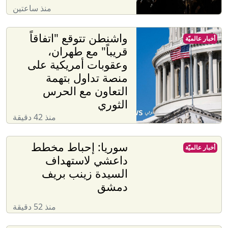
منذ ساعتين
واشنطن تتوقع "اتفاقاً
أخبار عالميّة
قريباً" مع طهران،
وعقوبات أمريكية على
منصة تداول بتهمة
التعاون مع الحرس
الثوري
منذ 42 دقيقة
سوريا: إحباط مخطط
أخبار عالميّة
داعشي لاستهداف
السيدة زينب بريف
دمشق
منذ 52 دقيقة