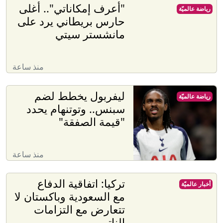
"أعرف إمكاناتي".. أغلى
رياضة عالميّة
حارس بريطاني يرد على
مانشستر سيتي
منذ ساعة
ليفربول يخطط لضم
رياضة عالميّة
سبنس.. وتوتنهام يحدد
"قيمة الصفقة"
منذ ساعة
تركيا: اتفاقية الدفاع
أخبار عالميّة
مع السعودية وباكستان لا
تتعارض مع التزامات
الناتو