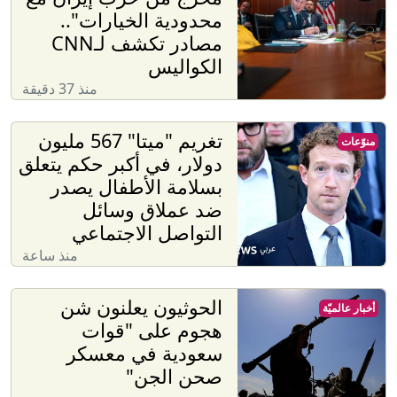
محدودية الخيارات"..
مصادر تكشف لـCNN
الكواليس
منذ 37 دقيقة
تغريم "ميتا" 567 مليون
منوّعات
دولار، في أكبر حكم يتعلق
بسلامة الأطفال يصدر
ضد عملاق وسائل
التواصل الاجتماعي
منذ ساعة
الحوثيون يعلنون شن
أخبار عالميّة
هجوم على "قوات
سعودية في معسكر
صحن الجن"