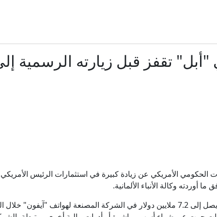
أوكرانيا والناتو.. عضوية مؤجلة أم طريق مسدود؟
مسؤول سعودي لـCNN: المملكة تتوقع "هجمات" لميليشيات عراقية والحوثي
أبل" تقفز قبل زيارته الرسمية إل
رئيس مجلس الشورى بإيران يعلق على "استعراضات" ترا
الاستخبارات الأميركية: بوتين قد يختبر تماسك الناتو بهجوم م
7 قتلى و15 مصابا في إطلاق نار بمدرسة في تايلند
"جعلوه أضحوكة".. ترمب يوقّع أمرين تنفيذيين لتقييد حق المواطنة 
الحكومي الأمريكي عن زيادة كبيرة في استثمارات الرئيس الأمريكي د
ا أوردته وكالة الأنباء الألمانية.
مصر وتركيا: كيف توسّع التعاون العسكري والدفاعي بين البل
مارات جرت عبر شراء أسهم مباشرة أو أدوات مالية أخرى مرتبطة بالشرك