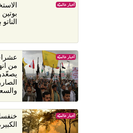
الاستخ
أخبار عالميّة
بوتين 
الناتو
عشرات
أخبار عالميّة
من انه
يصعّد
الصارو
والسعو
خنفساء
أخبار عالميّة
الكبير