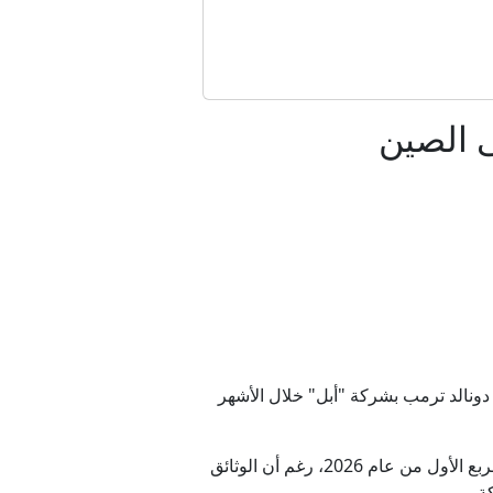
ى الصين
مب
حدود
بالولادة
ونالد ترمب بشركة "أبل" خلال الأشهر
دين؟
وأظهرت الإفصاحات أن ترمب استثمر ما يصل إلى 7.2 ملايين دولار في الشركة المصنعة لهواتف "آيفون" خلال الربع الأول من عام 2026، رغم أن الوثائق
ة.