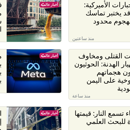
بارات الأميركية:
أخبار عالميّة
قد يختبر تماسك
م
 بهجوم محدود
ش
ا
منذ ساعتين
 القتلى ومخاوف
م
أخبار عالميّة
يار الهدنة: الحوثيون
ون هجماتهم
ب
خية على اليمن
ب
دية
منذ ساعة
 تسمع النار: قيمتها
ا
أخبار عالميّة
ة للبحث العلمي
إ
د