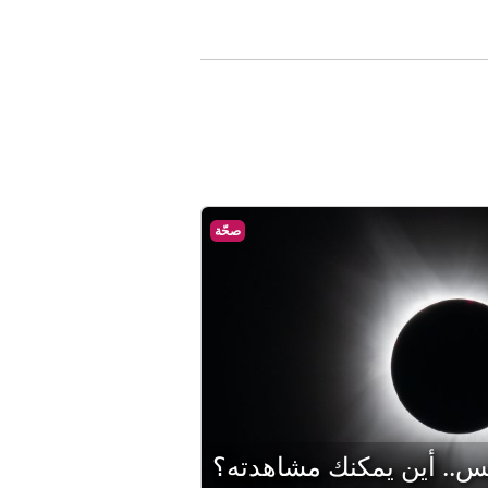
صحّة
.. أين يمكنك مشاهدته؟