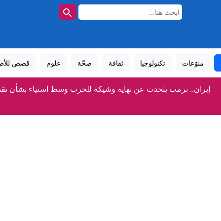
منوّعات
تكنولوجيا
ثقافة
صحّة
علوم
قصص للأط
إيران.. ترمب يتحدث عن نهاية وشيكة للحرب وسط استياء بشأن نق
ساويرس يعلّق على هجوم ترامب ضد عبدالرحمن السيد بسبب إ
السيد.. من هو ابن المهاجر المصري الذي "لم يفترض أن يكون س
الكسوف الكلي للشمس.. أين يمكنك مشاهدته؟
بطل العالم في "الدارتس" يسخر من أرقام لامين جمال وينصّب نفس