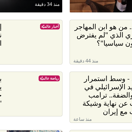
منذ 34 دقيقة
. من هو ابن المهاجر
إ
أخبار عالميّة
ي الذي "لم يفترض
ن
ن سياسيا"؟
ا
منذ 44 دقيقة
 - وسط استمرار
ب
رياضة عالميّة
د الإسرائيلي في
ي
والضفة.. ترامب
ج
عن نهاية وشيكة
"
مع إيران
منذ ساعة