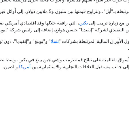
الدفاع الروسية تعلن إسقاط 203 مسيرات أوكرانية الليلة الماضية
يمتها بين مليون و5 ملايين دولار، إلى أوائل فبراير/شباط الماضي.
الدفاع الروسية: إصابة 3 سفن شحن محملة بإمدادات للجيش الأوكراني
ن مع زيارة ترمب إلى
بكين
، التي رافقه خلالها وفد اقتصادي أمريكي 
س التنفيذي لشركة "إنفيديا" جنسن هوانغ، إضافة إلى رئيس شركة " بوين
ب يحاول مجدداً تقييد حق المواطنة بالولادة في الولايات المتحدة عبر أو
ل الأوراق المالية المرتبطة بشركات "
تسلا
" و"بوينغ" و"إنفيديا"، دون ت
اليابان ترد على إطلاق اسم زورغي على جزيرة في سلسلة الكوري
سواق العالمية على نتائج قمة ترمب وشي جين بينغ في بكين، وسط تصاع
إلى جانب مستقبل العلاقات التجارية والاستثمارية بين
أمريكا
والصين.
وكان الرد غارة مفاجئة على برلين!
 استمرار التصعيد الإسرائيلي في لبنان والضفة.. ترامب يتحدث عن نها