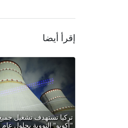
إقرأ أيضا
تركيا تستهدف تشغيل جمي
"أكويو" النووية بحلول عام 2030