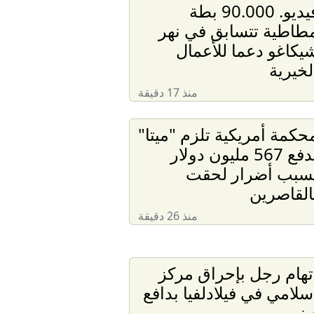
فيديو. 90.000 بطة
طاطية تتسابق في نهر
يكاغو دعما للأعمال
لخيرية
منذ 17 دقيقة
حكمة أمريكية تلزم "ميتا"
بدفع 567 مليون دولار
سبب أضرار لحقت
القاصرين
منذ 26 دقيقة
تهام رجل بإحراق مركز
سلامي في فيلادلفيا بدافع
يني