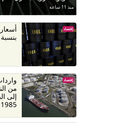
منذ 11 ساعة
أسعار 
إقتصاد
بنسبة 5%
واردات
إقتصاد
من ال
إلى ال
1985