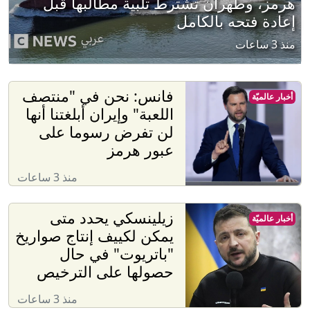
هرمز، وطهران تشترط تلبية مطالبها قبل
إعادة فتحه بالكامل
منذ 3 ساعات
فانس: نحن في "منتصف
أخبار عالميّة
اللعبة" وإيران أبلغتنا أنها
لن تفرض رسوما على
عبور هرمز
منذ 3 ساعات
زيلينسكي يحدد متى
أخبار عالميّة
يمكن لكييف إنتاج صواريخ
"باتريوت" في حال
حصولها على الترخيص
منذ 3 ساعات