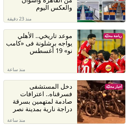
والعكس اليوم
منذ 23 دقيقة
موعد تاريخي.. الأهلي
رياضة محليّة
يواجه برشلونة فى «كامب
نو» 19 أغسطس
منذ ساعة
دخل المستشفى
أخبار محليّة
فسرقناه.. اعترافات
صادمة لمتهمين بسرقة
دراجة نارية بمدينة نصر
منذ ساعة