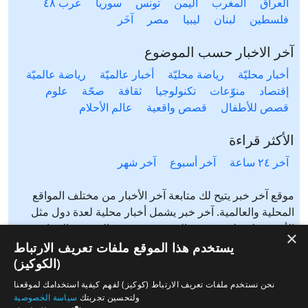
العراق
المغرب
اليمن
تونس
سوريا
عرب ٤٨
فلسطين
لبنان
ليبيا
مصر
آخَر
آخر الاخبار حسب الموضوع
أخبار محليّة
رياضة محليّة
أخبار عالميّة
رياضة عالميّة
إقتصاد
منوّعات
تكنولوجيا
ثقافة
صحّة
علوم
قصص للأطفال
قصص واقعية
عالم الأحلام
الأكثر قراءة
آخر ٢٤ ساعة
آخر أسبوع
آخر شهر
موقع آخر خبر يتيح لك متابعة آخر الأخبار من مختلف المواقع
المحلية والعالمية. آخر خبر يشمل أخبار محلية لعدة دول مثل
الأردن، فلسطين، مصر، السعودية، تونس، المغرب، الجزائر،
×
عرب ٤٨، لبنان، العراق، اليمن وغيرها آخر خبر يتيح متابعة أخبار
يستخدم هذا الموقع ملفات تعريف الارتباط
من شتى المواضيع مثل: أخبار محلية، أخبار عالمية، رياضة،
(الكوكيز)
إقتصاد، ثقافة، منوعات وغيرها تابع الأخبار المحلية والعالمية من
نحن نستخدم ملفات تعريف الارتباط (كوكيز) لفهم كيفية استخدامك لموقعنا
مختلف المواقع الإخبارية: الجزيرة، العربية، بي بي سي، سي ان
ولتحسين تجربتك
سياسة الخصوصية