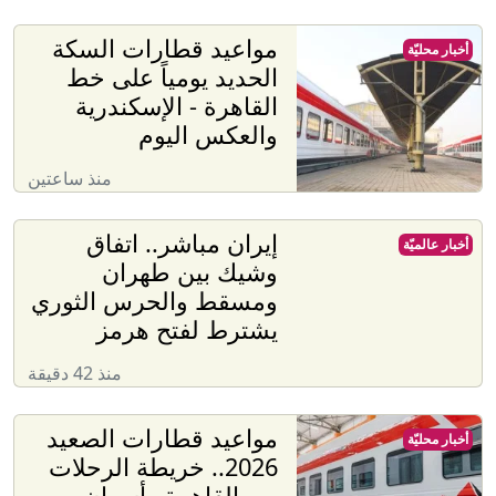
مواعيد قطارات السكة
أخبار محليّة
الحديد يومياً على خط
القاهرة - الإسكندرية
والعكس اليوم
منذ ساعتين
إيران مباشر.. اتفاق
أخبار عالميّة
وشيك بين طهران
ومسقط والحرس الثوري
يشترط لفتح هرمز
منذ 42 دقيقة
مواعيد قطارات الصعيد
أخبار محليّة
2026.. خريطة الرحلات
من القاهرة وأسوان