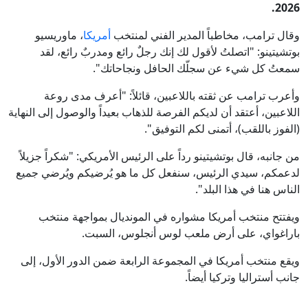
2026.
وقال ترامب، مخاطباً المدير الفني لمنتخب
أمريكا
، ماوريسيو
بوتشيتينو: "اتصلتُ لأقول لك إنك رجلٌ رائع ومدربٌ رائع، لقد
سمعتُ كل شيء عن سجلّك الحافل ونجاحاتك".
وأعرب ترامب عن ثقته باللاعبين، قائلاً: "أعرف مدى روعة
اللاعبين، أعتقد أن لديكم الفرصة للذهاب بعيداً والوصول إلى النهاية
(الفوز باللقب)، أتمنى لكم التوفيق".
من جانبه، قال بوتشيتينو رداً على الرئيس الأمريكي: "شكراً جزيلاً
لدعمكم، سيدي الرئيس، سنفعل كل ما هو يُرضيكم ويُرضي جميع
الناس هنا في هذا البلد".
ويفتتح منتخب أمريكا مشواره في المونديال بمواجهة منتخب
باراغواي، على أرض ملعب لوس أنجلوس، السبت.
ويقع منتخب أمريكا في المجموعة الرابعة ضمن الدور الأول، إلى
جانب أستراليا وتركيا أيضاً.