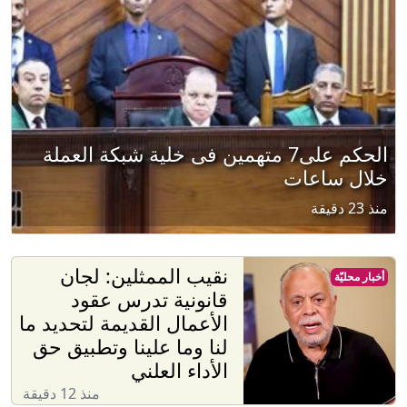
الحكم على7 متهمين فى خلية شبكة العملة
خلال ساعات
منذ 23 دقيقة
نقيب الممثلين: لجان
أخبار محليّة
قانونية تدرس عقود
الأعمال القديمة لتحديد ما
لنا وما علينا وتطبيق حق
الأداء العلني
منذ 12 دقيقة