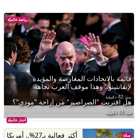
رياضة عالميّة
قائمة بالاتحادات المعارضة والمؤيدة
لإنفانتينو.. وهذا موقف العرب تجاهه
منذ 42 دقيقة
هل اقتربت "الصراصير" من إزاحة "مودي"؟
منذ 33 دقيقة
أخبار عالميّة
أكثر فعالية بـ27%.. أمريكا
صحّة