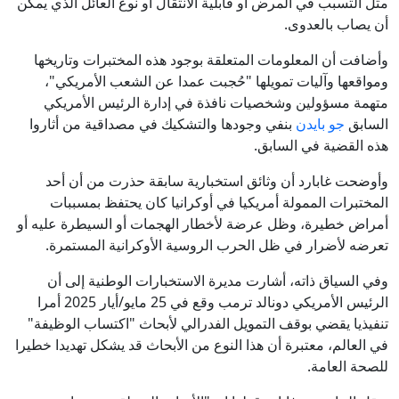
مثل التسبب في المرض أو قابلية الانتقال أو نوع العائل الذي يمكن
أن يصاب بالعدوى.
وأضافت أن المعلومات المتعلقة بوجود هذه المختبرات وتاريخها
ومواقعها وآليات تمويلها "حُجبت عمدا عن الشعب الأمريكي"،
متهمة مسؤولين وشخصيات نافذة في إدارة الرئيس الأمريكي
السابق
جو بايدن
بنفي وجودها والتشكيك في مصداقية من أثاروا
هذه القضية في السابق.
وأوضحت غابارد أن وثائق استخبارية سابقة حذرت من أن أحد
المختبرات الممولة أمريكيا في أوكرانيا كان يحتفظ بمسببات
أمراض خطيرة، وظل عرضة لأخطار الهجمات أو السيطرة عليه أو
تعرضه لأضرار في ظل الحرب الروسية الأوكرانية المستمرة.
وفي السياق ذاته، أشارت مديرة الاستخبارات الوطنية إلى أن
الرئيس الأمريكي دونالد ترمب وقع في 25 مايو/أيار 2025 أمرا
تنفيذيا يقضي بوقف التمويل الفدرالي لأبحاث "اكتساب الوظيفة"
في العالم، معتبرة أن هذا النوع من الأبحاث قد يشكل تهديدا خطيرا
للصحة العامة.