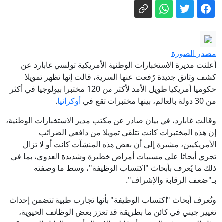
تعليق إيراني جديد على اتفاق الدفاع بين
السعودية وباكستان وتركيا
الشكاوى الحكومية: التموين تتعامل مع 17
ألف شكوى لضبط الأسواق وبطاقات
مصدر الصورة
التموين
بارزاني للجزيرة: كردستان العراق يدعم
أعلنت مديرة الاستخبارات الوطنية الأمريكية تولسي غابارد عن
حصر السلاح ويرفض الانخراط في
كشف وثائق جديدة رُفعت عنها السرية، قالت إنها تظهر تمويلا
حكوميا أمريكيا طويل الأمد لأكثر من 120 مختبرا بيولوجيا في أكثر
صراعات المنطقة
موسكو تصعد هجماتها على كييف وتقصف
من 30 دولة بالعالم، بينها مختبرات تقع في
أوكرانيا
.
مؤسسة تصنع الرؤوس الحربية
وقالت غابارد، في بيان صادر عن مكتب مدير الاستخبارات الوطنية،
مباشر - واشنطن تتوقع "اتفاقًا قريبًا" بشأن
إن هذه المختبرات كانت تتلقى تمويلا من دافعي الضرائب
هرمز.. والرئيس الإيراني: مستعدون
الأمريكيين، مشيرة إلى أن بعض هذه المنشآت كانت أو لا تزال
للدبلوماسية والحرب
أهمها بشأن رغيف الخبز.. 3 قرارات من
تجري أبحاثا على مسببات أمراض خطيرة وشديدة العدوى، بما في
«التموين» تهم ملايين المواطنين
ذلك ما يُعرف بأبحاث "اكتساب الوظيفة"، وسط ما وصفته
بـ"ضعف الرقابة والإشراف".
وتُعرف أبحاث "اكتساب الوظيفة" بأنها تجارب طبية تتضمن إحداث
تغيير جيني في كائن ما بطريقة قد تعزز بعض الوظائف الحيوية،