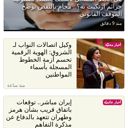
جرائم ارتكبت به؟.. محامٍ بالنقض يوضح
الموقف القانوني
منذ 9 دقائق
وكيل اتصالات النواب لـ
أخبار محليّة
الشروق: الهوية الرقمية
تحسم أزمة الخطوط
المسجلة بأسماء
المواطنين
منذ ساعة
إيران مباشر.. توقعات
أخبار عالميّة
باتفاق قريب بشأن هرمز
وطهران تتعهد بالدفاع عن
مذكرة التفاهم