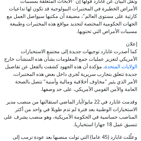
ونقل البيان عن غابارد قولها إن "الأبحاث المتعلقة بمسببات
الأمراض الخطيرة في المختبرات البيولوجية قد تكون لها تداعيات
كارثية على مستوى العالم"، مضيفة أن مكتبها سيواصل العمل مع
الجهات الحكومية المختصة لتحديد مواقع هذه المختبرات وطبيعة
مسببات الأمراض التي تحتويها.
إعلان
كما أصدرت غابارد توجيهات جديدة إلى مجتمع الاستخبارات
الأمريكي لتعزيز عمليات جمع المعلومات بشأن هذه المنشآت خارج
الولايات المتحدة
، مؤكدة أن هذه الجهود كشفت بالفعل عن تفاصيل
جديدة تتعلق بتجارب سريرية تُجرى داخل بعض هذه المختبرات،
الأمر الذي يثير "مخاوف أخلاقية ومالية وأمنية" تتصل بالصحة
العامة والأمن القومي الأمريكي، على حد وصفها.
وقدمت غابارد في 22 مايو/أيار الماضي استقالتها من منصب مدير
الاستخبارات الوطنية بعد فترة لم تدم طويلا في واحد من أكثر
المناصب حساسية في الحكومة الأمريكية، وهو منصب يشرف على
تنسيق عمل 18 جهازا استخباريا.
وعلّلت غابارد (45 عاما) التي تولت منصبها بعد عودة ترمب إلى