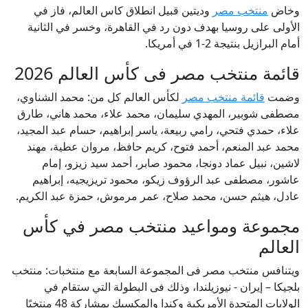
وخاض
منتخب مصر
وديتين قبيل انطلاق كاس العالم، فاز في
الأولى على روسيا بهدف دون رد في القاهرة، وخسر في الثانية
أمام البرازيل بنتيجة 2-1 في أمريكا.
قائمة منتخب مصر فى كأس العالم 2026
وضمت
قائمة منتخب مصر
لكأس العالم كل من: محمد الشناوي،
مصطفى شوبير، المهدي سليمان، محمد علاء، محمد هاني، طارق
علاء، حمدي فتحي، رامي ربيعة، ياسر إبراهيم، حسام عبد المجيد،
محمد عبد المنعم، أحمد فتوح، كريم حافظ، مروان عطية، مهند
لاشين، نبيل عماد دونجا، محمود صابر، أحمد سيد زيزو، إمام
عاشور، مصطفى عبد الرؤوف زيكو، محمود تريزيجيه، إبراهيم
عادل، هيثم حسن، محمد صلاح، عمر مرموش، حمزة عبد الكريم.
مجموعة ومواعيد منتخب مصر في كأس
العالم
ويتنافس منتخب مصر فى المجموعة السابعة مع منتخبات: منتخب
بلجيكا – إيران - نيوزيلندا، وذلك فى البطولة التي ستقام في
الولايات المتحدة الأمريكية وكندا والمكسيك بمشاركة 48 منتخبًا