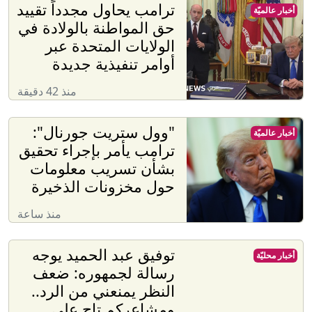
ترامب يحاول مجدداً تقييد
أخبار عالميّة
حق المواطنة بالولادة في
الولايات المتحدة عبر
أوامر تنفيذية جديدة
منذ 42 دقيقة
"وول ستريت جورنال":
أخبار عالميّة
ترامب يأمر بإجراء تحقيق
بشأن تسريب معلومات
حول مخزونات الذخيرة
منذ ساعة
توفيق عبد الحميد يوجه
أخبار محليّة
رسالة لجمهوره: ضعف
النظر يمنعني من الرد..
ومشاعركم تاج على