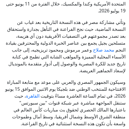
المتحدة الأمريكية وكندا والمكسيك، خلال الفترة من 11 يونيو حتى
19 يوليو 2026.
وتأتي مشاركة مصر في هذه النسخة التاريخية بعد غياب عن
النسخة الماضية، حيث نجح الفراعنة في التأهل بجدارة واستحقاق
بعد تصدر مجموعتهم في التصفيات الأفريقية دون أي هزيمة،
متسلحين بجيل يجمع بين عناصر الخبرة الدولية والمحترفين بقيادة
النجم
محمد صلاح
وعمر مرموش ومحمود تريزيجيه، إلى جانب
الأسماء المحلية المميزة والمواهب الشابة التي تطمح في كتابة
تاريخ جديد للكرة المصرية والوصول إلى أدوار متقدمة بالمونديال
لإسعاد الجماهير العريضة.
وسيكون الجمهور المصري والعربي على موعد مع متابعة المباراة
الافتتاحية للمنتخب الوطني ضد بلجيكا يوم الاثنين الموافق 15 يونيو
2026، في تمام الساعة العاشرة مساءً بتوقيت
القاهرة
، حيث
ستنقل المواجهة مباشرة عبر شبكة قنوات "بين سبورتس"
باعتبارها المالك الحصري لحقوق بث مباريات كأس العالم في
منطقة الشرق الأوسط وشمال أفريقيا، وسط آمال وطموحات
واسعة بأن تكون هذه النسخة استثنائية في تاريخ الفراعنة.