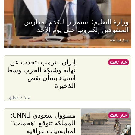
وزارة التعليم: استمرار التقدم لمدارس
المتفوقين إلكترونيا حتى يوم الأحد
منذ ساعة
إيران.. ترمب يتحدث عن
أخبار عالميّة
نهاية وشيكة للحرب وسط
استياء بشأن نقص
الذخيرة
منذ 7 دقائق
مسؤول سعودي لـCNN:
أخبار عالميّة
المملكة تتوقع "هجمات"
لميليشيات عراقية