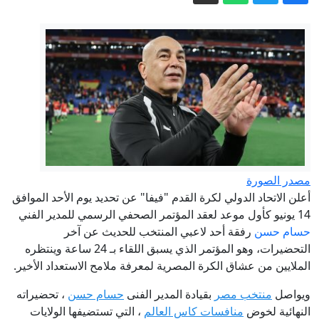
تماسك الناتو بهجوم محدود
مواعيد قطارات الصعيد 2026.. خريطة
الرحلات من القاهرة وأسوان والعكس اليوم
«الأوقاف» تفتتح 17 مسجدًا اليوم الجمعة
ضمن خطتها لإعمار بيوت الله
ترامب يحاول مجدداً تقييد حق المواطنة
بالولادة في الولايات المتحدة عبر أوامر
تنفيذية جديدة
وكان الرد غارة مفاجئة على برلين!
مصدر الصورة
أعلن الاتحاد الدولي لكرة القدم "فيفا" عن تحديد يوم الأحد الموافق
الطقس اليوم.. شديد الحرارة رطب ونشاط
14 يونيو كأول موعد لعقد المؤتمر الصحفي الرسمي للمدير الفني
رياح يلطف الأجواء والمحسوسة بالقاهرة
حسام حسن
رفقة أحد لاعبي المنتخب للحديث عن آخر
38
التحضيرات، وهو المؤتمر الذي يسبق اللقاء بـ 24 ساعة وينتظره
الملايين من عشاق الكرة المصرية لمعرفة ملامح الاستعداد الأخير.
ويواصل
منتخب مصر
بقيادة المدير الفنى
حسام حسن
، تحضيراته
النهائية لخوض
منافسات كاس العالم
، التي تستضيفها الولايات