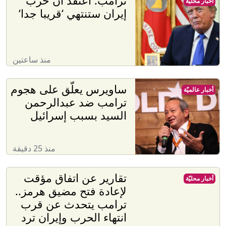
ترامب: أعتقد أن حرب
أخبار محليّة
إيران ستنتهي ‘قريبا جدا‘
منذ ساعتين
ساويرس يعلّق على هجوم
أخبار عالميّة
ترامب ضد عبدالرحمن
السيد بسبب إسرائيل
منذ 25 دقيقة
تقارير عن اتفاق مؤقت
أخبار محليّة
لإعادة فتح مضيق هرمز..
ترامب يتحدث عن قرب
انتهاء الحرب وإيران ترد