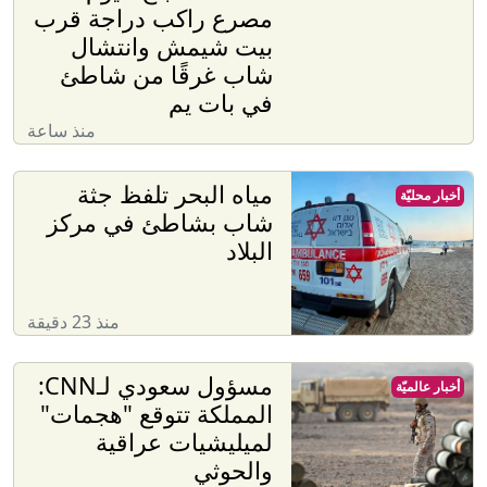
مصرع راكب دراجة قرب
بيت شيمش وانتشال
شاب غرقًا من شاطئ
في بات يم
منذ ساعة
مياه البحر تلفظ جثة
أخبار محليّة
شاب بشاطئ في مركز
البلاد
منذ 23 دقيقة
مسؤول سعودي لـCNN:
أخبار عالميّة
المملكة تتوقع "هجمات"
لميليشيات عراقية
والحوثي