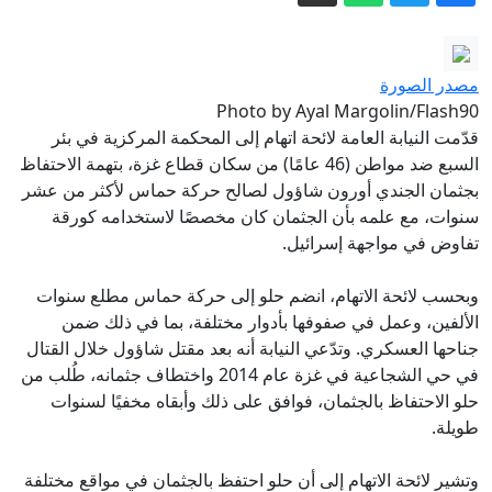
رئيس مجلس الشورى بإيران يعلق على
"استعراضات" ترامب
الاستخبارات الأميركية: بوتين قد يختبر
مصدر الصورة
تماسك الناتو بهجوم محدود
Photo by Ayal Margolin/Flash90
وزارة الصحة تحذّر الجمهور من استخدام
قدّمت النيابة العامة لائحة اتهام إلى المحكمة المركزية في بئر
السبع ضد مواطن (46 عامًا) من سكان قطاع غزة، بتهمة الاحتفاظ
منتجات إضافية للعناية بالشعر
بجثمان الجندي أورون شاؤول لصالح حركة حماس لأكثر من عشر
مصرع سائق دراجة نارية بحادث طرق مع
سنوات، مع علمه بأن الجثمان كان مخصصًا لاستخدامه كورقة
سيارة في منطقة بيت شيمش
تفاوض في مواجهة إسرائيل.
إصابة رجل بجروح متوسطة جراء حادث
وبحسب لائحة الاتهام، انضم حلو إلى حركة حماس مطلع سنوات
عنف في المغار
الألفين، وعمل في صفوفها بأدوار مختلفة، بما في ذلك ضمن
تقارير عن اتفاق مؤقت لإعادة فتح مضيق
جناحها العسكري. وتدّعي النيابة أنه بعد مقتل شاؤول خلال القتال
هرمز.. ترامب يتحدث عن قرب انتهاء
في حي الشجاعية في غزة عام 2014 واختطاف جثمانه، طُلب من
الحرب وإيران ترد بسخرية
حلو الاحتفاظ بالجثمان، فوافق على ذلك وأبقاه مخفيًا لسنوات
طويلة.
وتشير لائحة الاتهام إلى أن حلو احتفظ بالجثمان في مواقع مختلفة