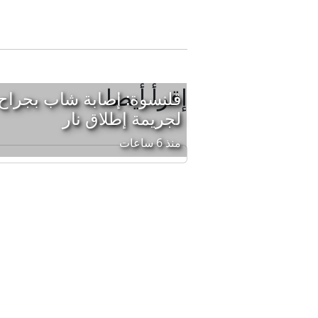
إقرأ أيضا
قلنسوة: إصابة شاب بجراح
لجريمة إطلاق نار
منذ 6 ساعات