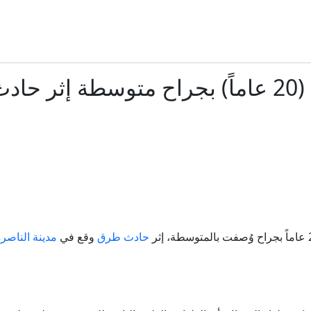
عمر فندي يتحدث عن موجات غلاء المعيشة
تقارير: واشنطن وطهران تقتربان من اتفاق مؤقت لإعادة فتح مض
الناصرة: إصابة شاب (20 عاماً) بجراح متوس
وفاة الطفل يامن أبو قرطومة بحادث دهس في عرعرة
إيران.. دوي انفجارين في مضيق هرمز وطهران تكشف تفاصيل مسار
تحليل.. كيف يتشكل اتفاق بشأن مضيق هرمز لا يريده ترام
إنفانتينو يعتذر عن الأخطاء مع بقائه رئيساً للفيفا
حادث طرق
وقع في
مدينة الناصر
نجت من انفجار مرفأ بيروت.. وما زالت تنتظر ابنها