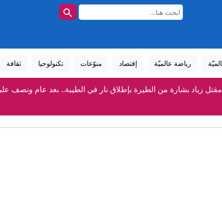
لميّة
رياضة عالميّة
إقتصاد
منوّعات
تكنولوجيا
ثقافة
مقتل زياد بشارة من الطيرة بإطلاق نار في الطيبة.. بعد عام ونصف عل
مفرق مجيدو: إصابة رجل (56 عاماً) بجراح متوسطة إثر تعرضه لحادثة عنف
 يامن أبو قرطومة (عامان ونصف) إثر حادث دهس مروّع في عرعرة.. 
مقتل شاب في الطيبة يرفع حصيلة ضحايا العنف إلى 158 منذ بداية العام
قلنسوة: إصابة شاب بجراح متوسطة إثر تعرضه لجريمة إطلاق 