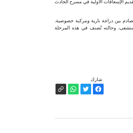
الحزب الديمقراطي
قديم الإسعافات الأولية في مسرح الحادث
صادم بين دراجة نارية ومركبة خصوصية.
لمستشفى، وحالته تُصنف في هذه المرحلة
داني
امهم منقسم"
شارك