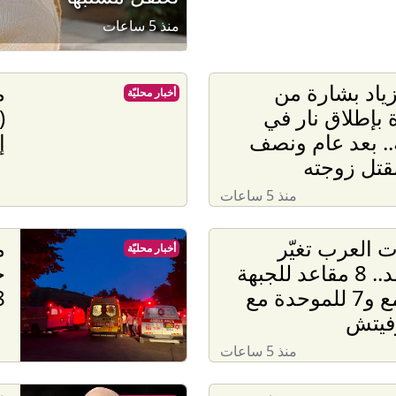
منذ 5 ساعات
ياد بشارة من
م
أخبار محليّة
 بإطلاق نار في
.. بعد عام ونصف
إ
قتل زوجته
منذ 5 ساعات
ت العرب تغيّر
م
أخبار محليّة
المشهد.. 8 مقاعد للجبهة
ح
والتجمع و7 للموحدة مع
158
فيتش
منذ 5 ساعات