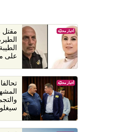
مقتل ز
أخبار محليّة
الطيرة
الطيبة
على م
تحالفا
أخبار محليّة
سيغلو