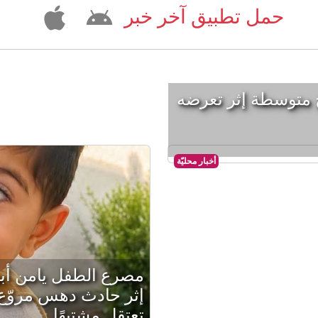
حمل تطبيق آخر خبر
 متوسطة إثر تعرضه
أخبار محليّة
مصرع الطفل يامن أب
إثر حادث دهس مروّع
تعتقل مشتبهًا