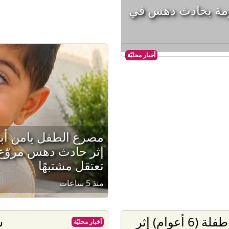
ومة بحادث دهس في
أخبار محليّة
مصرع الطفل يامن أب
إثر حادث دهس مروّع
تعتقل مشتبهًا
منذ 5 ساعات
إصابة طفلة (6 أعوام) إثر
أخبار محليّة