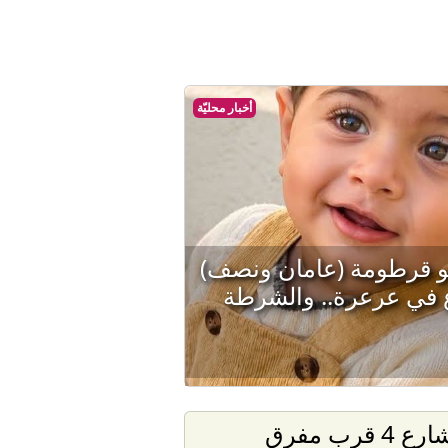
أخبار محليّة
و قرطومة (عامان ونصف)
 في عرعرة.. والشرطة
شارع 4 قرب مفرق