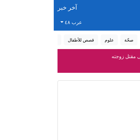
آخر خبر
عرب ٤٨
صحّة
علوم
قصص للأطفال
قصص واقعية
عالم الأحلام
ى مقتل زوجته
والشرطة تعتقل مشتبهًا
نار