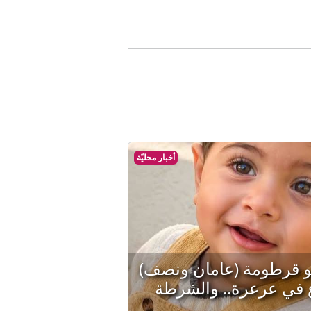
أخبار محليّة
و قرطومة (عامان ونصف)
 في عرعرة.. والشرطة