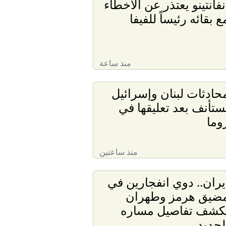
نفانتينو يعتذر عن الأخطاء
ع بقائه رئيساً للفيفا
منذ ساعة
حادثات لبنان وإسرائيل
ستأنف بعد تعليقها في
وما
منذ ساعتين
يران.. دوي انفجارين في
ضيق هرمز وطهران
كشف تفاصيل مساره
لجديد