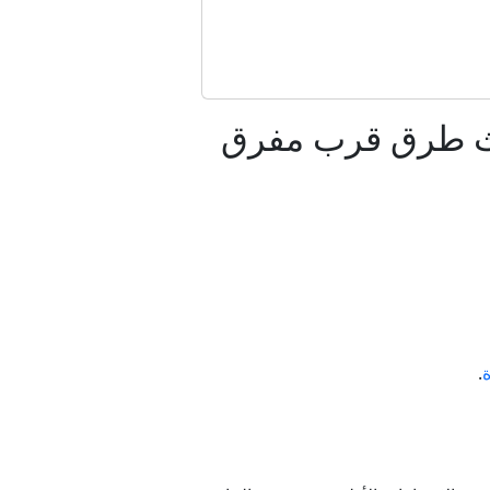
يق هرمز
طة إثر حادث طرق قرب مفرق
ه الجديد
ب؟
ة
.