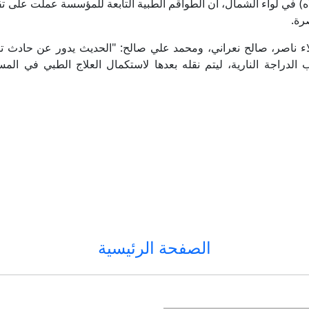
طبيب أمريكي من أصل مصري في الانتخابات التمهيدية يُربك حسابات 
) في لواء الشمال، أن الطواقم الطبية التابعة للمؤسسة عملت على ت
رة.
كيف صنع عبدول السيد فوزه في ميشيغان؟
ء ناصر، صالح نعراني، ومحمد علي صالح: "الحديث يدور عن حادث ت
اكب الدراجة النارية، ليتم نقله بعدها لاستكمال العلاج الطبي في ا
رعب في أوروبا.. مسيّرة مفخخة تعطل مطارا ألمانيا
زالوجني يقر بسقوط أوراق كييف العسكرية وتفوق روسيا المي
نائب ترامب عن المفاوضات مع الإيرانيين: "يصعب التعامل معهم ونظ
تحالفات العرب تغيّر المشهد.. 8 مقاعد للجبهة والتجمع و7 للموحدة مع سيغلوفيتش
الصفحة الرئيسية