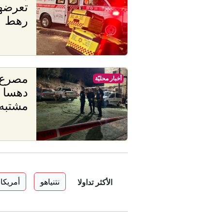
تعرضه
رهط
أخبار محليّة
دهسا 
مشتبه
نتنياهو
أمريكا
الأكثر تداولا