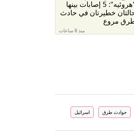
"هروئيه": 5 إصابات بينها
التان خطيرتان في حادث
رق مروع
منذ 8 ساعات
حوادث طرق
اسرائيل