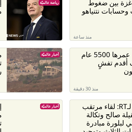
 غزة بين ضغوط
إ
رياضة عالميّة
وحسابات نتنياهو
م
منذ ساعة
أسنان عمرها 5500 عام
م
أخبار عالميّة
أقدم تفشٍ
ت
ون
ر
منذ 30 دقيقة
مختار لـRT: لقاء مرتقب
إ
أخبار عالميّة
يلة صالح وتكالة
م
ي لبلورة مبادرة
ت
ات الثلاث وتوحيد
ا