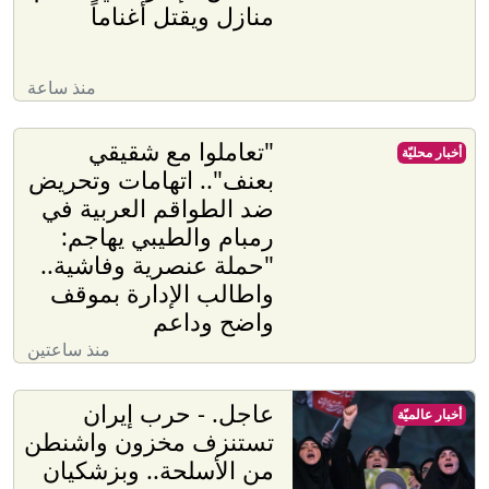
منازل ويقتل أغناماً
منذ ساعة
"تعاملوا مع شقيقي
أخبار محليّة
بعنف".. اتهامات وتحريض
ضد الطواقم العربية في
رمبام والطيبي يهاجم:
"حملة عنصرية وفاشية..
واطالب الإدارة بموقف
واضح وداعم
منذ ساعتين
عاجل. - حرب إيران
أخبار عالميّة
تستنزف مخزون واشنطن
من الأسلحة.. وبزشكيان