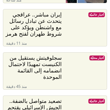
منذ ساعة
إيران مباشر.. عراقجي
أخبار عالميّة
يتحدث عن تبادل رسائل
مع واشنطن ويؤكد على
شروط طهران لفتح هرمز
منذ 11 دقيقة
سجلوفيتش يستقيل من
أخبار محليّة
الكنيست تمهيدًا لاحتمال
انضمامه إلى القائمة
الموحدة
منذ 45 دقيقة
تصعيد متواصل بالضفة..
أخبار عالميّة
الجيش الإسرائيلي يقتحم