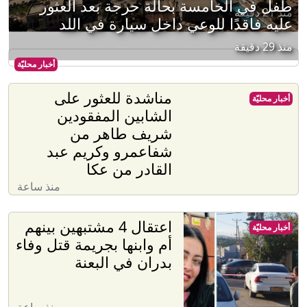
طفل في الخامسة بحالة حرجة بعد العثور
منذ 21 دقيقة
عليه فاقدًا للوعي داخل سيارة في اللد
منذ 29 دقيقة
أخبار محليّة
مناشدة للعثور على
أخبار محليّة
الشابين المفقودين
شريف طاهر من
شفاعمرو وكريم عبد
القادر من عكا
منذ ساعة
اعتقال 4 مشتبهين بينهم
أخبار محليّة
أم وابنها بجريمة قتل وفاء
بدران في البعنة