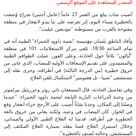
المصدر للمشاهدة على الموقع الرسمي
أصيب شاب يبلغ من العمر 27 عاماً (عامل أجنبي) بجراح وُصفت
بالخطيرة مساء اليوم، إثر تعرضه على ما يبدو لانفجار في منطقة
مفتوحة بالقرب من مستوطنة "موديعين عيليت".
وأفاد الناطق بلسان مؤسسة "نجمة داوود الحمراء" الطبية أنه في
تمام الساعة 18:36، تلقى مركز الاستعلامات 101 في منطقة
"أيالون" بلاغاً حول الحادثة. وعلى الفور، عملت الطواقم الطبية
والمضمدون على تقديم الإسعافات الأولية للمصاب، الذي عانى من
حروق خطيرة (من الدرجة الثالثة) في أطرافه، وجرى نقله إلى
مستشفى "شيبا - تل هشومير" لاستكمال تلقي العلاج.
وفي تفاصيل الحادثة، قال المسعفان ناتي روتر وعزريئيل بيرلموتر
من وحدة الدراجات النارية التابعة لنجمة داوود الحمراء: "عندما
وصلنا إلى المكان، وجدنا شاباً أُصيب على الأرجح جراء انفجار وقع
في الجوار. كان المصاب في وعيه، ولكنه يعاني من حروق بالغة
الخطورة في أطرافه. قدمنا له العلاج الطبي الأولي والميداني،
وخلال استمرار العلاج قمنا بنقله بسيارة العلاج المكثف إلى
المستشفى، وحالته تُصنف بالخطيرة".