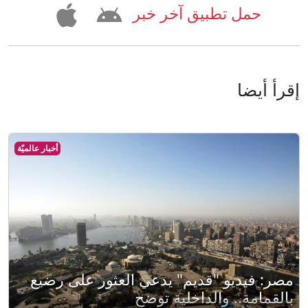
حمل تطبيق آخر خبر
إقرأ أيضا
أخبار عالميّة
مصر: فيديو "قديم" يدعي العثور على رضيع
بالقمامة.. والداخلية توضح