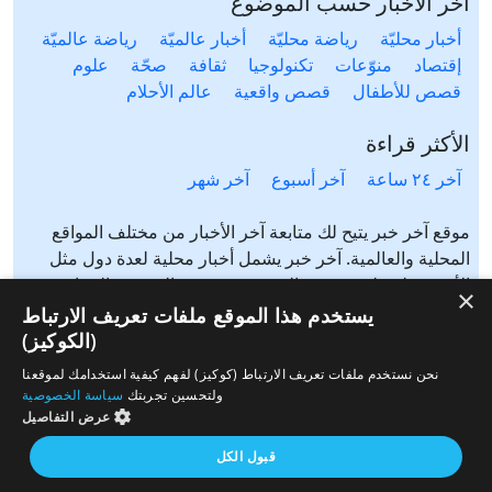
آخر الاخبار حسب الموضوع
أخبار محليّة
رياضة محليّة
أخبار عالميّة
رياضة عالميّة
إقتصاد
منوّعات
تكنولوجيا
ثقافة
صحّة
علوم
قصص للأطفال
قصص واقعية
عالم الأحلام
الأكثر قراءة
آخر ٢٤ ساعة
آخر أسبوع
آخر شهر
موقع آخر خبر يتيح لك متابعة آخر الأخبار من مختلف المواقع
المحلية والعالمية. آخر خبر يشمل أخبار محلية لعدة دول مثل
الأردن، فلسطين، مصر، السعودية، تونس، المغرب، الجزائر،
×
عرب ٤٨، لبنان، العراق، اليمن وغيرها آخر خبر يتيح متابعة أخبار
يستخدم هذا الموقع ملفات تعريف الارتباط
من شتى المواضيع مثل: أخبار محلية، أخبار عالمية، رياضة،
(الكوكيز)
إقتصاد، ثقافة، منوعات وغيرها تابع الأخبار المحلية والعالمية من
نحن نستخدم ملفات تعريف الارتباط (كوكيز) لفهم كيفية استخدامك لموقعنا
مختلف المواقع الإخبارية: الجزيرة، العربية، بي بي سي، سي ان
ولتحسين تجربتك
سياسة الخصوصية
ان، الحرة، روسيا اليوم، سكاي نيوز وغيرها
عرض التفاصيل
قبول الكل
من نحن
إتصل بنا
سياسة الخصوصية