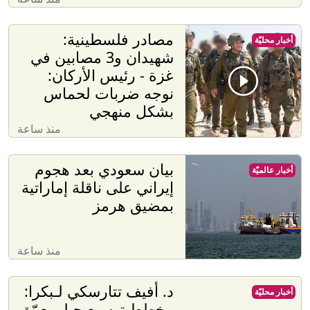
مصادر فلسطينية:
أخبار محليّة
شهيدان و3 مصابين في
غزة - رئيس الأركان:
نوجه ضربات لحماس
بشكل منهجي
منذ ساعة
بيان سعودي بعد هجوم
أخبار عالميّة
إيراني على ناقلة إماراتية
بمضيق هرمز
منذ ساعة
د. أفيف تتارسكي لـبكرا:
أخبار محليّة
مخطط توسيع جيلو يعمّق