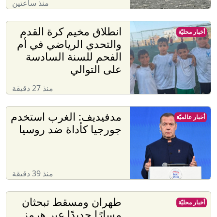
منذ ساعتين
انطلاق مخيم كرة القدم
أخبار محليّة
والتحدي الرياضي في أم
الفحم للسنة السادسة
على التوالي
منذ 27 دقيقة
مدفيديف: الغرب استخدم
أخبار عالميّة
جورجيا كأداة ضد روسيا
منذ 39 دقيقة
طهران ومسقط تبحثان
أخبار محليّة
مسارًا جديدًا عبر هرمز..