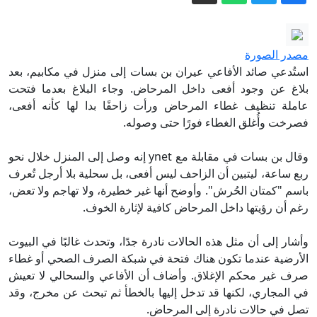
تنديد عربي باستهداف ناقلة إماراتية بهرمز
وقطر تدعو لإعادة فتح المضيق دون شروط
الإمارات: هجوم إيراني بصاروخ يستهدف
مصدر الصورة
سفينة تابعة لـ"أدنوك" في مضيق هرمز
استُدعي صائد الأفاعي عيران بن بسات إلى منزل في مكابيم، بعد
الحوثيون يشنون هجوماً جديداً على مأرب،
بلاغ عن وجود أفعى داخل المرحاض. وجاء البلاغ بعدما فتحت
عاملة تنظيف غطاء المرحاض ورأت زاحفًا بدا لها كأنه أفعى،
والأمم المتحدة تحذر من صراع أوسع
فصرخت وأُغلق الغطاء فورًا حتى وصوله.
طهران ومسقط تبحثان مسارًا جديدًا عبر
هرمز.. وعراقجي يحدد شروط إعادة فتح
وقال بن بسات في مقابلة مع ynet إنه وصل إلى المنزل خلال نحو
المضيق
لماذا فضل محمد صلاح الدوري التركي على
ربع ساعة، ليتبين أن الزاحف ليس أفعى، بل سحلية بلا أرجل تُعرف
باسم "كمتان الحُرش". وأوضح أنها غير خطيرة، ولا تهاجم ولا تعض،
السعودي؟
رغم أن رؤيتها داخل المرحاض كافية لإثارة الخوف.
رؤساء مجالس عربية يدعون إلى إعادة بناء
شراكة سياسية وضم "لكلنا مكان" إلى
وأشار إلى أن مثل هذه الحالات نادرة جدًا، وتحدث غالبًا في البيوت
المشتركة
الأرضية عندما تكون هناك فتحة في شبكة الصرف الصحي أو غطاء
صرف غير محكم الإغلاق. وأضاف أن الأفاعي والسحالي لا تعيش
في المجاري، لكنها قد تدخل إليها بالخطأ ثم تبحث عن مخرج، وقد
تصل في حالات نادرة إلى المرحاض.