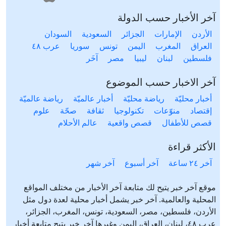
آخر الأخبار حسب الدولة
الأردن
الإمارات
الجزائر
السعودية
السودان
العراق
المغرب
اليمن
تونس
سوريا
عرب ٤٨
فلسطين
لبنان
ليبيا
مصر
آخَر
آخر الاخبار حسب الموضوع
أخبار محليّة
رياضة محليّة
أخبار عالميّة
رياضة عالميّة
إقتصاد
منوّعات
تكنولوجيا
ثقافة
صحّة
علوم
قصص للأطفال
قصص واقعية
عالم الأحلام
الأكثر قراءة
آخر ٢٤ ساعة
آخر أسبوع
آخر شهر
موقع آخر خبر يتيح لك متابعة آخر الأخبار من مختلف المواقع
المحلية والعالمية. آخر خبر يشمل أخبار محلية لعدة دول مثل
الأردن، فلسطين، مصر، السعودية، تونس، المغرب، الجزائر،
عرب ٤٨، لبنان، العراق، اليمن وغيرها آخر خبر يتيح متابعة أخبار