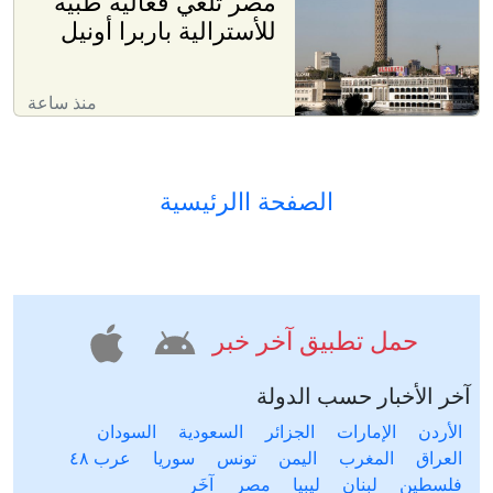
مصر تلغي فعالية طبية
للأسترالية باربرا أونيل
منذ ساعة
الصفحة االرئيسية
حمل تطبيق آخر خبر
آخر الأخبار حسب الدولة
الأردن
الإمارات
الجزائر
السعودية
السودان
العراق
المغرب
اليمن
تونس
سوريا
عرب ٤٨
فلسطين
لبنان
ليبيا
مصر
آخَر