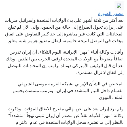
الملاحة في مضيق هرمز
إيلات: مصرع سائق دراجة نارية (30 عاماً)
إثر حادث طرق مروع
مصدر الصورة
بعد أزمة ضياء العوضي.. مصر تلغي فعالية
بعد أكثر من ثلاثة أشهر على بدء الولايات المتحدة وإسرائيل ضربات
طبية للأسترالية باربرا أونيل
على إيران، تحول الصراع إلى حالة من الجمود، وإلى الآن لم تفلح
المحادثات التي كانت غير مباشرة إلى حد كبير للتفاوض على اتفاق
حرب اليمن.. إلى أين يتجه التصعيد بين
مؤقت في التوصل لنتيجة حاسمة، ليظل مضيق هرمز شبه مغلق.
الحوثيين والسعودية؟
وأفادت وكالة أنباء "مهر" الإيرانية، اليوم الثلاثاء، أن إيران تدرس
مئات العرب واليهود يتظاهرون في يافا
اتفاقاً مقترحاً مع الولايات المتحدة لوقف الحرب بين البلدين، وذلك
رفضًا للعنف والعنصرية والبؤر الاستيطانية
بعد أن قال الرئيس الأميركي دونالد ترامب إن المحادثات للتوصل
النائب يوآف سيغالوفيتش يعلن رسميًا
إلى اتفاق لا تزال مستمرة.
انسحابه من حزب ‘يش عتيد‘
المختص في الشأن الإيراني بشبكة العربية موسى الشريفي:
رئيس الموساد يعزل مسؤولين بارزين
انقسام داخل التيار المتشدد في إيران.. وترمب متمسك بحسم
عقب فشل محاولات "إسقاط النظام في
الملف النووي
إيران"
ولم ترد إيران بعد على نص نهائي مقترح للاتفاق المؤقت، وذكرت
وكالة "مهر" للأنباء، نقلاً عن مصدر أن إيران تتبنى نهجاً "متشدداً"
بالنظر إلى ما تعتبره سجل الولايات المتحدة في عدم الالتزام