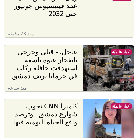
عقد فينيسيوس جونيور
حتى 2032
منذ 23 دقيقة
عاجل. - قتلى وجرحى
أخبار عالميّة
بانفجار عبوة ناسفة
استهدفت حافلة ركاب
في جرمانا بريف دمشق
منذ ساعة
كاميرا CNN تجوب
أخبار عالميّة
شوارع دمشق.. وترصد
واقع الحياة اليومية فيها