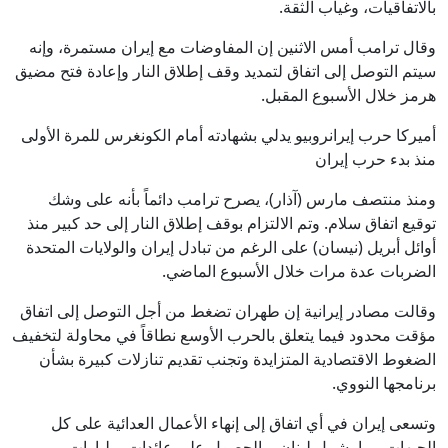
بالاتفاقيات، وغياب الثقة.
وقال ترامب أمس الاثنين إن المفاوضات مع إيران مستمرة، وإنه
سيتم التوصل إلى اتفاق لتمديد وقف إطلاق النار وإعادة فتح مضيق
هرمز خلال الأسبوع المقبل.
أميركا حرب إيرانروبيو يدلي بشهادته أمام الكونغرس للمرة الأولى
منذ بدء حرب إيران
ومنذ منتصف مارس (آذار)، يصرح ترامب دائماً بأنه على وشك
توقيع اتفاق سلام. وتم الالتزام بوقف إطلاق النار إلى حد كبير منذ
أوائل أبريل (نيسان) على الرغم من تبادل إيران والولايات المتحدة
الضربات عدة مرات خلال الأسبوع الماضي.
وقالت مصادر إيرانية إن طهران تضغط من أجل التوصل إلى اتفاق
مؤقت محدود فيما يتعلق بالحرب الأوسع نطاقاً في محاولة لتخفيف
الضغوط الاقتصادية المتزايدة وتجنب تقديم تنازلات كبيرة بشأن
برنامجها النووي.
وتسعى إيران في أي اتفاق إلى إنهاء الأعمال العدائية على كل
الجبهات، بما يشمل لبنان، والحصول على عائدات بمليارات