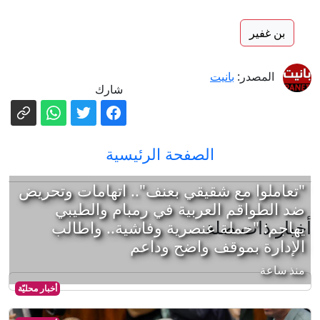
بن غفير
المصدر:
بانيت
شارك
الصفحة الرئيسية
"تعاملوا مع شقيقي بعنف".. اتهامات وتحريض
ضد الطواقم العربية في رمبام والطيبي
أخبار ذات صلة
يهاجم: "حملة عنصرية وفاشية.. واطالب
الإدارة بموقف واضح وداعم
منذ ساعة
أخبار محليّة