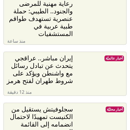
رعاية مهنية للمرضى
والجنود.. الطيبي: حملة
عنصرية تستهدف طواقم
طبية عربية في
المستشفيات
منذ ساعة
إيران مباشر.. عراقجي
أخبار عالميّة
يتحدث عن تبادل رسائل
مع واشنطن ويؤكد على
شروط طهران لفتح هرمز
منذ 12 دقيقة
سجلوفيتش يستقيل من
أخبار محليّة
الكنيست تمهيدًا لاحتمال
انضمامه إلى القائمة