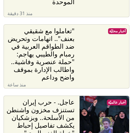
الموحدة
منذ 31 دقيقة
"تعاملوا مع شقيقي
أخبار محليّة
بعنف".. اتهامات وتحريض
ضد الطواقم العربية في
رمبام والطيبي يهاجم:
"حملة عنصرية وفاشية..
واطالب الإدارة بموقف
واضح وداعم
منذ ساعة
عاجل. - حرب إيران
أخبار عالميّة
تستنزف مخزون واشنطن
من الأسلحة.. وبزشكيان
يكشف تفاصيل إحباط
"خطة الغزو البري"