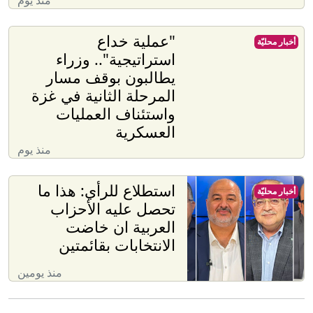
منذ يوم
"عملية خداع
أخبار محليّة
استراتيجية".. وزراء
يطالبون بوقف مسار
المرحلة الثانية في غزة
واستئناف العمليات
العسكرية
منذ يوم
استطلاع للرأي: هذا ما
أخبار محليّة
تحصل عليه الأحزاب
العربية ان خاضت
الانتخابات بقائمتين
منذ يومين