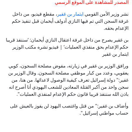
المصدر للمشاهدة على الموقع الرسمي
نشر وزير الأمن القومي
ايتمار بن غفير
، مقطع فيديو، من داخل
غرفة السجن التي تم فيها النازي أدولف أيخمان قبل تنفيذ حكم
الإعدام بحقه.
بن غفير يصرح من داخل غرفة اعتقال النازي أيخمان: ‘سننفذ قريبا
حكم الإعدام بحق منفذي العمليات‘ | فيديو نشره مكتب الوزير
ايتمار بن غفير
ورافق الوزير بن غفير في زيارته، مفوض مصلحة السجون، كوبي
يعقوبي، وعدد من كبار موظفي مصلحة السجون. وقال الوزير بن
غفير:" دولة إسرائيل تعرف كيفية الوصول لاعدائها. من هنا، من
سجن واحد من أكبر القتلة المعادين للشعب اليهودي أنا أصرح انه
باذن الله سننفذ قريبا قانون حكم الإعدام لمنفذي العمليات".
وأضاف بن غفير:" من قتل واغتصب اليهود لن يفوز بالعيش على
حساب مواطني إسرائيل".