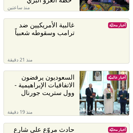
منذ ساعتين
غالبية الأمريكيين ضد
أخبار محليّة
ترامب وسقوطه شعبياً
منذ 21 دقيقة
السعوديون يرفضون
أخبار عالميّة
الاتفاقيات الإبراهيمية -
وول ستريت جورنال
منذ 19 دقيقة
حادث مروّع على شارع
أخبار محليّة