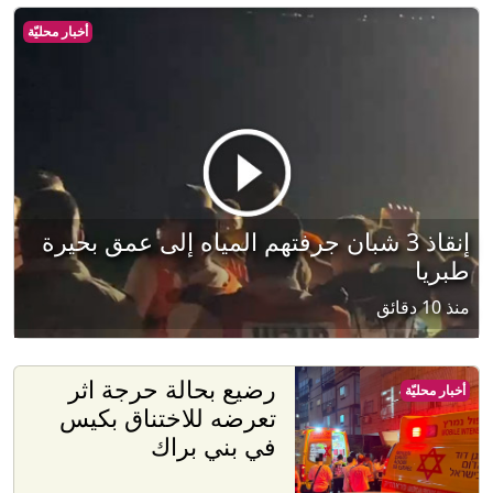
أخبار محليّة
إنقاذ 3 شبان جرفتهم المياه إلى عمق بحيرة
طبريا
منذ 10 دقائق
رضيع بحالة حرجة اثر
أخبار محليّة
تعرضه للاختناق بكيس
في بني براك