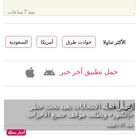
منذ 7 ساعات
حوادث طرق
أمريكا
السعودية
الأكثر تداولا
حمل تطبيق آخر خبر
إقرأ أيضا
رئيس لجنة الانتخابات يعيد بحث حظر
«إلكتور» ويطلب موقف جميع الأحزاب
منذ 31 دقيقة
أخبار محليّة