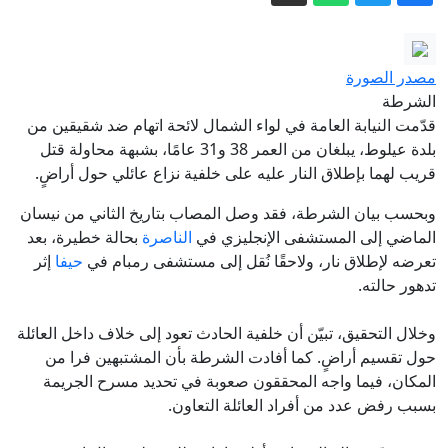
قتيلان بانفجار استهدف حافلة ركاب في
ريف دمشق
تقارير في سوريا: قتلى وجرحى إثر انفجار
مصدر الصورة
عبوة ناسفة في ريف دمشق
الشرطة
قدّمت النيابة العامة في لواء الشمال لائحة اتهام ضد شقيقين من
تقرير : إقالة مسؤولين في الموساد على
بلدة عيلوط، يبلغان من العمر 38 و31 عامًا، بشبهة محاولة قتل
خلفية فشل خطة إسقاط النظام الإيراني
قريب لهما بإطلاق النار عليه على خلفية نزاع عائلي حول أراضٍ.
أمنون بئيري-سوليتسيانو لـ«بكرا»: انضمام
وبحسب بيان الشرطة، فقد وصل المصاب بتاريخ الثاني من نيسان
سيغلوفيتش إلى الموحدة خطوة ذكية قد
الماضي إلى المستشفى الإنجليزي في
الناصرة
بحالة خطيرة، بعد
تنقذ أرواحًا
يركا: إصابة فتى (17 عاماً) بجراح خطيرة إثر
تعرضه لإطلاق نار، ولاحقًا نُقل إلى مستشفى رمبام في
حيفا
إثر
حادث طرق بين تراكتورون وشاحنة
تدهور حالته.
وخلال التحقيق، تبيّن أن خلفية الحادث تعود إلى خلاف داخل العائلة
حول تقسيم أراضٍ. كما أفادت الشرطة بأن المشتبهين فرا من
المكان، فيما واجه المحققون صعوبة في تحديد مسرح الجريمة
بسبب رفض عدد من أفراد العائلة التعاون.