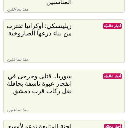
المناسبين
منذ ساعتين
زيلينسكي: أوكرانيا تقترب
أخبار عالميّة
من بناء درعها الصاروخية
منذ ساعتين
سوريا.. قتلى وجرحى في
أخبار عالميّة
انفجار عبوة ناسفة بحافلة
نقل ركاب قرب دمشق
منذ ساعتين
لجنة المتابعة تدعو لأوسع
أخبار محليّة