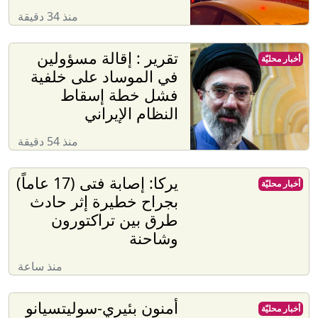
منذ 34 دقيقة
تقرير : إقالة مسؤولين
أخبار محليّة
في الموساد على خلفية
فشل خطة إسقاط
النظام الإيراني
منذ 54 دقيقة
يركا: إصابة فتى (17 عاماً)
أخبار محليّة
بجراح خطيرة إثر حادث
طرق بين تراكتورون
وشاحنة
منذ ساعة
أمنون بئيري-سوليتسيانو
أخبار محليّة