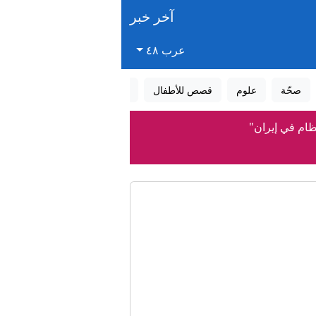
آخر خبر
عرب ٤٨
صحّة
علوم
قصص للأطفال
قصص واقعية
عالم الأحلام
ام في إيران"
ي مياه بحيرة طبريا
ة واسعة بلا محاكمة