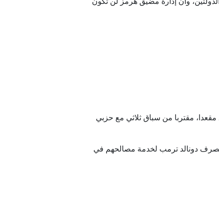
لدولتين، وأن إدارة مضيق هرمز لن تكون
كشف استطلاع لصحيفة "معاريف" عن تآكل موقع نتنياهو السياسي وتراجع حزبه "الليكود" إلى أدنى مستوى بـ22 مقعدا، مقتربا من سباق ثلاثي مع حزبي
ن بتصرف دونالد ترمب لخدمة مصالحهم في