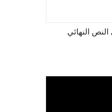
ز قريبًا
موحدة»؟
النص النهائي
سرائيل