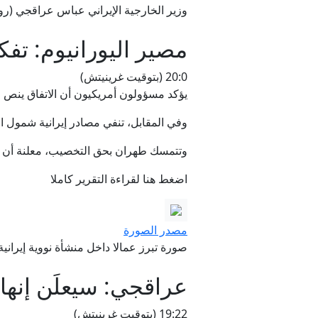
وزير الخارجية الإيراني عباس عراقجي (روي
مصير اليورانيوم: تف
20:0 (بتوقيت غرينيتش)
يؤكد مسؤولون أمريكيون أن الاتفاق ينص عل
وفي المقابل، تنفي مصادر إيرانية شمول ال
وتتمسك طهران بحق التخصيب، معلنة أن المحادثات الن
اضغط هنا لقراءة التقرير كاملا
مصدر الصورة
صورة تبرز عمالا داخل منشأة نووية إيراني
عراقجي: سيعلَن إنها
19:22 (بتوقيت غرينيتش)