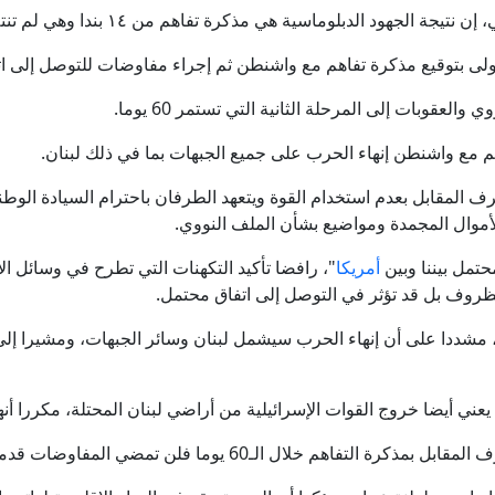
لوماسية هي مذكرة تفاهم من ١٤ بندا وهي لم تنته بعد ويمكن إضافة جزئيات إليها.
لى بتوقيع مذكرة تفاهم مع واشنطن ثم إجراء مفاوضات للتوصل إلى اتف
عقوبات إلى المرحلة الثانية التي تستمر 60 يوما.
هم مع واشنطن إنهاء الحرب على جميع الجبهات بما في ذلك لبنان.
ف المقابل بعدم استخدام القوة ويتعهد الطرفان باحترام السيادة الوطن
موال المجمدة ومواضيع بشأن الملف النووي.
حتمل بيننا وبين
أمريكا
"، رافضا تأكيد التكهنات التي تطرح في وسائل ا
لظروف بل قد تؤثر في التوصل إلى اتفاق محتمل.
 مشددا على أن إنهاء الحرب سيشمل لبنان وسائر الجبهات، ومشيرا إ
عني أيضا خروج القوات الإسرائيلية من أراضي لبنان المحتلة، مكررا أ
ل الـ60 يوما فلن تمضي المفاوضات قدما بشأن بقية المواضيع.