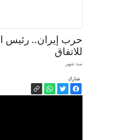
حرب إيران.. رئيس ال
للاتفاق
منذ شهر
شارك
التحالف يعلن إصابة 11 مدنياً في هجوم للحو
مسؤول سعودي لـCNN: المملك