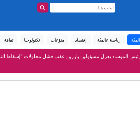
لميّة
رياضة عالميّة
إقتصاد
منوّعات
تكنولوجيا
ثقافة
ئيس الموساد يعزل مسؤولين بارزين عقب فشل محاولات "إسقاط النظ
حالتين من إصابة قرنية العين يُعتقد أنهما ناجمتان عن طفيلي موجود ف
رمل لـ«بكرا»: الاعتقال الإداري للأطفال الفلسطينيين يتحول إلى سياس
يمة 600 مليون شيكل.. قريبًا انطلاق العمل في المدخل الجديد لمدينة أم الفحم
رضيع بحالة حرجة اثر تعرضه للاختناق بكيس في بني براك