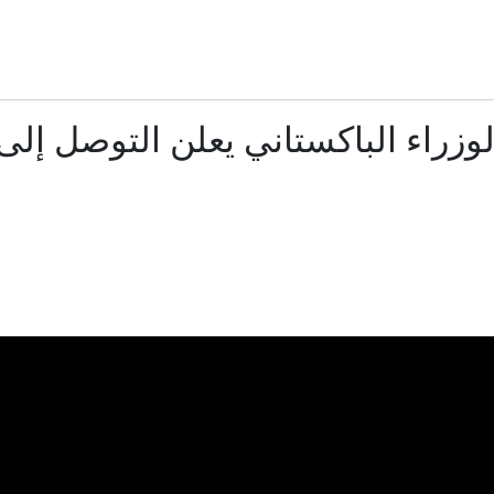
ترامب: أشارك شخصيًا في مفاوضات مضيق هرمز.. والاتفاق قد يُنج
استقالة سيغلوفيتش من «يش عتيد».. هل تمهد لانضمامه إلى «ال
وزراء الباكستاني يعلن التوصل إلى 
إنقاذ 3 شبان جرفتهم المياه إلى عمق بحيرة طبريا
إيران.. انفجارات بجزيرة قشم وتعثر مفاوضات روما بين لبنان وإ
ثيين جنوب السعودية، وأنباء عن هجمات وشيكة ضد الرياض
فيديو.. صاعقة تقتل لاعباً تايلاندياً خلال مباراة كرة قدم
ة تتأهب لهجوم تخطط له ميليشيات عراقية بالتعاون مع الحوثيين