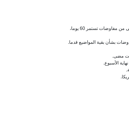
* قال وزير الخارجية الإيراني عباس عراقجي، إن مذكرة التفاهم تتألف من 14 بندا حتى الآن، وتمثل المرحلة الأولى من مفاوضات تستمر 60 يوما،
اوضات بشأن بقية المواضيع قدما.
وقت مضى.
اية الأسبوع.
.
يكا.